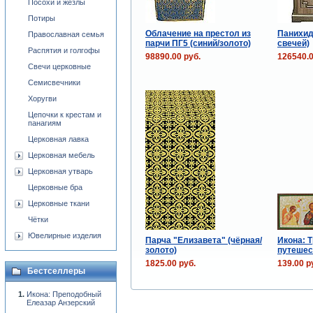
Посохи и жезлы
Потиры
Облачение на престол из
Панихид
Православная семья
парчи ПГ5 (синий/золото)
свечей)
Распятия и голгофы
98890.00 руб.
126540.0
Свечи церковные
Семисвечники
Хоругви
Цепочки к крестам и
панагиям
Церковная лавка
Церковная мебель
Церковная утварь
Церковные бра
Церковные ткани
Чётки
Ювелирные изделия
Парча "Елизавета" (чёрная/
Икона: 
золото)
путеше
1825.00 руб.
139.00 р
Бестселлеры
Икона: Преподобный
Елеазар Анзерский