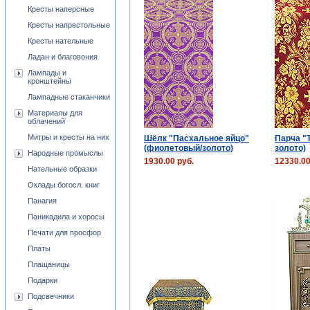
Кресты наперсные
Кресты напрестольные
Кресты нательные
Ладан и благовония
Лампады и
кронштейны
Лампадные стаканчики
Материалы для
облачений
Митры и кресты на них
Шёлк "Пасхальное яйцо"
Парча "
(фиолетовый/золото)
золото)
Народные промыслы
1930.00 руб.
12330.00
Нательные образки
Оклады богосл. книг
Панагия
Паникадила и хоросы
Печати для просфор
Платы
Плащаницы
Подарки
Подсвечники