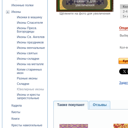
Нажмите для
увеличения
Иконные полки
Ко
2-4
Иконы
Щёлкните на фото для увеличения
5+ 
Иконки в машину
Иконы Спасителя
Опци
Иконы Пресв.
Богородицы
Выбе
Иконы Св. Ангелов
Иконы праздников
Кол-в
Иконы венчальные
Иконы святых
Иконы-складни
Ку
Иконы на металле
Копии старинных
икон
Разные иконы
Задат
Складни
Ювелирные иконы
Иконы и кресты
запрестольные
Также покупают
Отзывы
Кадила
Киоты
Книги
Кресты намогильные