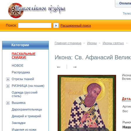
Оплата
Телеф
Поиск:
Расширенный поиск
Главная страница
-
Иконы
-
Иконы святых
-
Категории
ПАСХАЛЬНЫЕ
Икона: Св. Афанасий Вели
СКИДКИ!
←
→
НОВОЕ
Распродажа
Икона
Велик
Отрезы тканей
РИЗНИЦА (на пошив)
Одежда (русский
стиль)
Дета
Вышивка
Арти
Дарохранительницы
Вес
Дикирий и трикирий
Рыноч
Закладки
Наша
Изделия из кожи