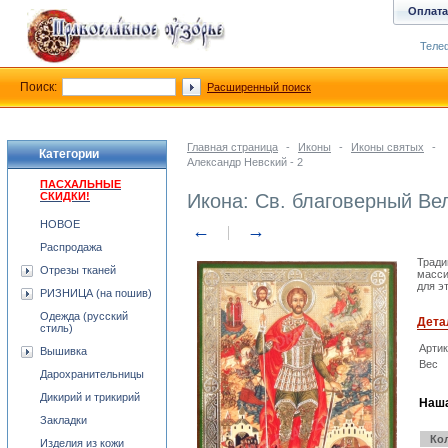
Оплата
Телеф
Поиск:
Расширенный поиск
Главная страница
-
Иконы
-
Иконы святых
-
Категории
Александр Невский - 2
ПАСХАЛЬНЫЕ
СКИДКИ!
Икона: Св. благоверный Вел
НОВОЕ
←
→
Распродажа
Тради
Отрезы тканей
масси
для э
РИЗНИЦА (на пошив)
Одежда (русский
Дета
стиль)
Арти
Вышивка
Вес
Дарохранительницы
Дикирий и трикирий
Наша
Закладки
Ко
Изделия из кожи