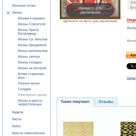
2-4
Иконные полки
Нажмите для
5+ 
увеличения
Иконы
Иконки в машину
Опци
Щёлкните на фото для увеличения
Иконы Спасителя
Выбе
Иконы Пресв.
Богородицы
Иконы Св. Ангелов
Кол-в
Иконы праздников
Иконы венчальные
Ку
Иконы святых
Иконы-складни
Иконы на металле
Копии старинных
икон
Задат
Разные иконы
Складни
Ювелирные иконы
Иконы и кресты
Также покупают
Отзывы
запрестольные
Кадила
Киоты
Книги
Кресты намогильные