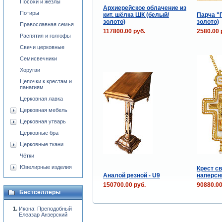
Посохи и жезлы
Архиерейское облачение из
Потиры
кит. шёлка ШК (белый/
Парча "
золото)
золото)
Православная семья
117800.00 руб.
2580.00 
Распятия и голгофы
Свечи церковные
Семисвечники
Хоругви
Цепочки к крестам и
панагиям
Церковная лавка
Церковная мебель
Церковная утварь
Церковные бра
Церковные ткани
Чётки
Ювелирные изделия
Крест с
Аналой резной - U9
наперс
150700.00 руб.
90880.00
Бестселлеры
Икона: Преподобный
Елеазар Анзерский