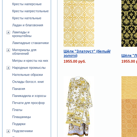
Кресты наперсные
Кресты напрестольные
Кресты нательные
Ладан и благовония
Лампады и
кронштейны
Лампадные стаканчики
Материалы для
Шёлк "Златоуст" (белый/
облачений
золото)
Шёлк "Л
Митры и кресты на них
1955.00 руб.
1955.00 
Народные промыслы
Нательные образки
Оклады богосл. книг
Панагия
Паникадила и хоросы
Печати для просфор
Платы
Плащаницы
Подарки
Подсвечники