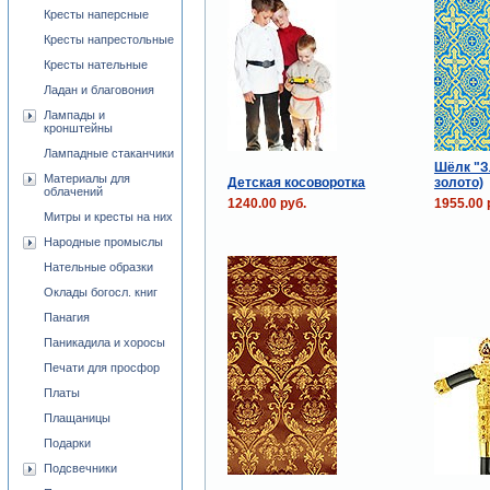
Кресты наперсные
Кресты напрестольные
Кресты нательные
Ладан и благовония
Лампады и
кронштейны
Лампадные стаканчики
Шёлк "З
Материалы для
Детская косоворотка
золото)
облачений
1240.00 руб.
1955.00 
Митры и кресты на них
Народные промыслы
Нательные образки
Оклады богосл. книг
Панагия
Паникадила и хоросы
Печати для просфор
Платы
Плащаницы
Подарки
Подсвечники