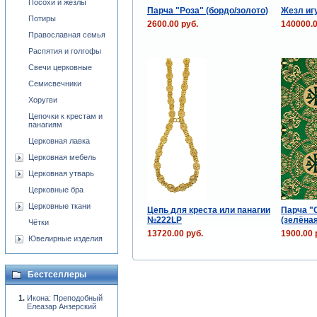
Посохи и жезлы
Парча "Роза" (бордо/золото)
Жезл иг
Потиры
2600.00 руб.
140000.0
Православная семья
Распятия и голгофы
Свечи церковные
Семисвечники
Хоругви
Цепочки к крестам и
панагиям
Церковная лавка
Церковная мебель
Церковная утварь
Церковные бра
Церковные ткани
Цепь для креста или панагии
Парча "
№222LP
(зелёная
Чётки
13720.00 руб.
1900.00 
Ювелирные изделия
Бестселлеры
Икона: Преподобный
Елеазар Анзерский