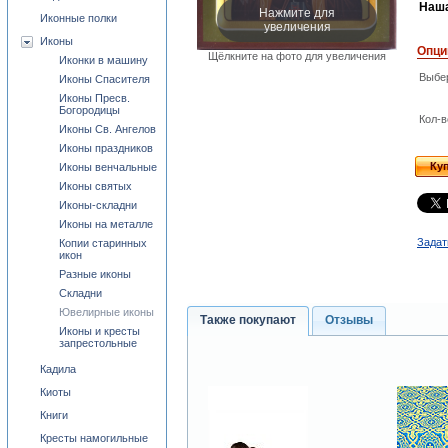
Наша
Нажмите для
Иконные полки
увеличения
Иконы
Опци
Щёлкните на фото для увеличения
Иконки в машину
Выбе
Иконы Спасителя
Иконы Пресв.
Богородицы
Кол-в
Иконы Св. Ангелов
Иконы праздников
Ку
Иконы венчальные
Иконы святых
Иконы-складни
Иконы на металле
Задат
Копии старинных
икон
Разные иконы
Складни
Ювелирные иконы
Также покупают
Отзывы
Иконы и кресты
запрестольные
Кадила
Киоты
Книги
Кресты намогильные