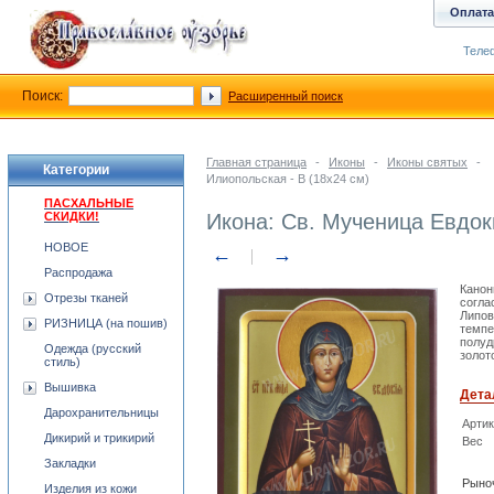
Оплата
Телеф
Поиск:
Расширенный поиск
Главная страница
-
Иконы
-
Иконы святых
-
Категории
Илиопольская - В (18x24 см)
ПАСХАЛЬНЫЕ
СКИДКИ!
Икона: Св. Мученица Евдок
НОВОЕ
←
→
Распродажа
Канон
Отрезы тканей
согла
Липов
РИЗНИЦА (на пошив)
темпе
полуд
Одежда (русский
золото
стиль)
Вышивка
Дета
Дарохранительницы
Арти
Дикирий и трикирий
Вес
Закладки
Рыноч
Изделия из кожи