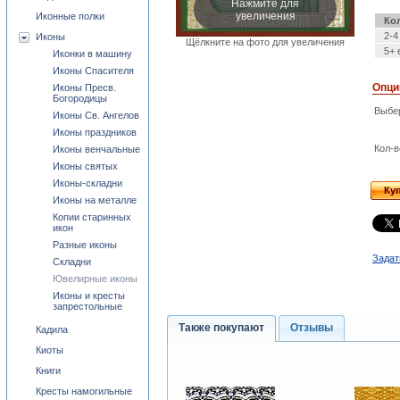
Нажмите для
увеличения
Иконные полки
Ко
2-4
Иконы
Щёлкните на фото для увеличения
5+ 
Иконки в машину
Иконы Спасителя
Опци
Иконы Пресв.
Богородицы
Выбе
Иконы Св. Ангелов
Иконы праздников
Кол-в
Иконы венчальные
Иконы святых
Иконы-складни
Ку
Иконы на металле
Копии старинных
икон
Разные иконы
Задат
Складни
Ювелирные иконы
Иконы и кресты
запрестольные
Также покупают
Отзывы
Кадила
Киоты
Книги
Кресты намогильные