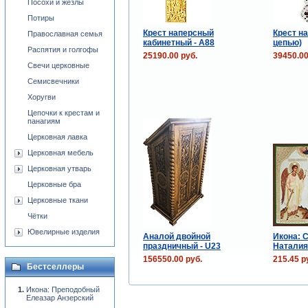
Посохи и жезлы
Потиры
Крест наперсный
Крест на
Православная семья
кабинетный - А88
цепью)
Распятия и голгофы
25190.00 руб.
39450.00
Свечи церковные
Семисвечники
Хоругви
Цепочки к крестам и
панагиям
Церковная лавка
Церковная мебель
Церковная утварь
Церковные бра
Церковные ткани
Чётки
Ювелирные изделия
Аналой двойной
Икона: 
праздничный - U23
Наталия
156550.00 руб.
215.45 р
Бестселлеры
Икона: Преподобный
Елеазар Анзерский