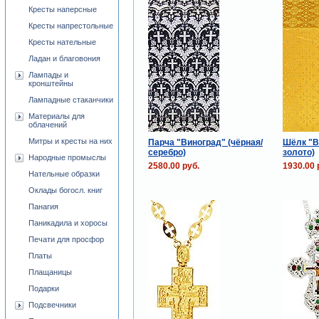
Кресты наперсные
Кресты напрестольные
Кресты нательные
Ладан и благовония
Лампады и
кронштейны
Лампадные стаканчики
Материалы для
облачений
Митры и кресты на них
Парча "Виноград" (чёрная/
Шёлк "В
серебро)
золото)
Народные промыслы
2580.00 руб.
1930.00 
Нательные образки
Оклады богосл. книг
Панагия
Паникадила и хоросы
Печати для просфор
Платы
Плащаницы
Подарки
Подсвечники