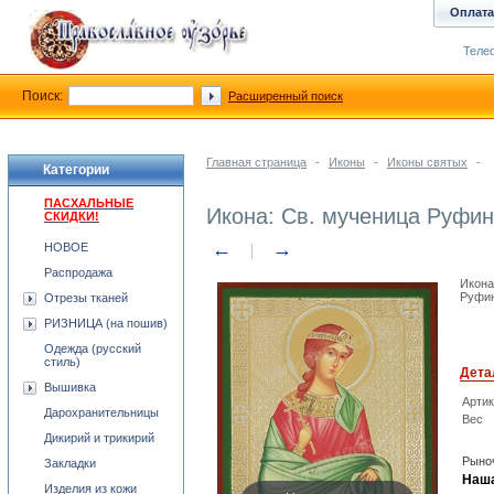
Оплата
Телеф
Поиск:
Расширенный поиск
Главная страница
-
Иконы
-
Иконы святых
-
Категории
ПАСХАЛЬНЫЕ
Икона: Св. мученица Руфи
СКИДКИ!
←
→
НОВОЕ
Распродажа
Икона
Руфин
Отрезы тканей
РИЗНИЦА (на пошив)
Одежда (русский
стиль)
Дета
Вышивка
Арти
Дарохранительницы
Вес
Дикирий и трикирий
Рыноч
Закладки
Наша
Изделия из кожи