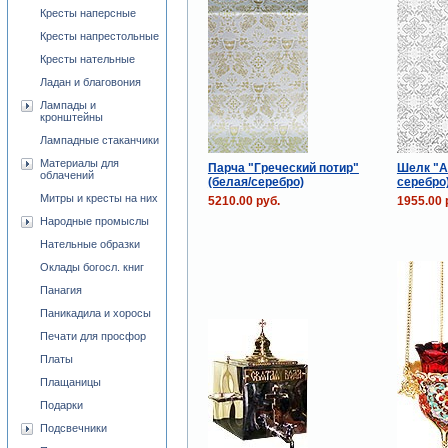
Кресты наперсные
Кресты напрестольные
Кресты нательные
Ладан и благовония
Лампады и
кронштейны
Лампадные стаканчики
Материалы для
Парча "Греческий потир"
Шелк "А
облачений
(белая/серебро)
серебро
Митры и кресты на них
5210.00 руб.
1955.00 
Народные промыслы
Нательные образки
Оклады богосл. книг
Панагия
Паникадила и хоросы
Печати для просфор
Платы
Плащаницы
Подарки
Подсвечники