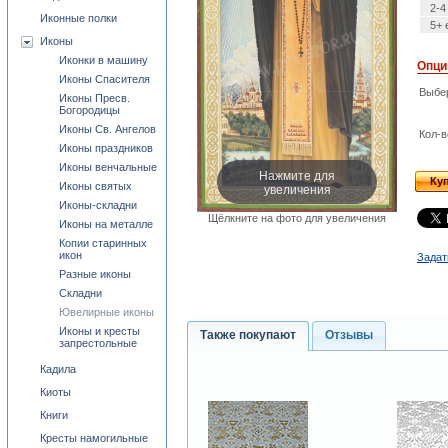
2-4
Иконные полки
5+ 
Иконы
Иконки в машину
Опци
Иконы Спасителя
Выбе
Иконы Пресв.
Богородицы
Иконы Св. Ангелов
Кол-в
Иконы праздников
Иконы венчальные
Нажмите для
Ку
увеличения
Иконы святых
Иконы-складни
Щёлкните на фото для увеличения
Иконы на металле
Копии старинных
икон
Задат
Разные иконы
Складни
Ювелирные иконы
Иконы и кресты
Также покупают
Отзывы
запрестольные
Кадила
Киоты
Книги
Кресты намогильные