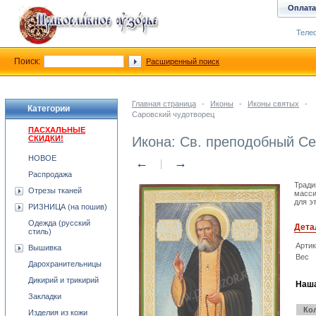
Оплата
Телеф
Поиск:
Расширенный поиск
Главная страница
-
Иконы
-
Иконы святых
-
Категории
Саровский чудотворец
ПАСХАЛЬНЫЕ
СКИДКИ!
Икона: Св. преподобный С
НОВОЕ
←
→
Распродажа
Тради
Отрезы тканей
масси
для э
РИЗНИЦА (на пошив)
Одежда (русский
Дета
стиль)
Арти
Вышивка
Вес
Дарохранительницы
Дикирий и трикирий
Наша
Закладки
Ко
Изделия из кожи