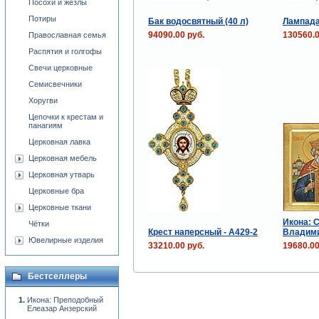
Посохи и жезлы
Потиры
Бак водосвятный (40 л)
Лампада
94090.00 руб.
130560.0
Православная семья
Распятия и голгофы
Свечи церковные
Семисвечники
Хоругви
Цепочки к крестам и
панагиям
Церковная лавка
Церковная мебель
Церковная утварь
Церковные бра
Церковные ткани
Икона: С
Чётки
Крест наперсный - A429-2
Владими
Ювелирные изделия
33210.00 руб.
19680.00
Бестселлеры
Икона: Преподобный
Елеазар Анзерский