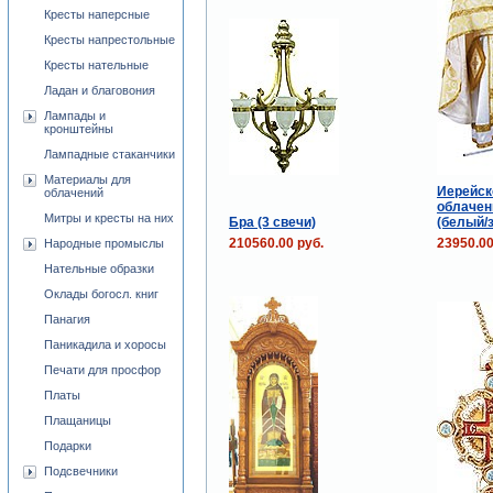
Кресты наперсные
Кресты напрестольные
Кресты нательные
Ладан и благовония
Лампады и
кронштейны
Лампадные стаканчики
Материалы для
Иерейск
облачений
облачен
Митры и кресты на них
Бра (3 свечи)
(белый/
210560.00 руб.
23950.00
Народные промыслы
Нательные образки
Оклады богосл. книг
Панагия
Паникадила и хоросы
Печати для просфор
Платы
Плащаницы
Подарки
Подсвечники