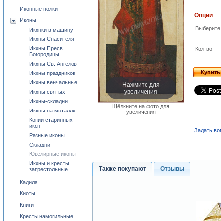
Иконные полки
Опции
Иконы
Выберите
Иконки в машину
Иконы Спасителя
Иконы Пресв.
Кол-во
Богородицы
Иконы Св. Ангелов
Купить
Иконы праздников
Иконы венчальные
Нажмите для
увеличения
Иконы святых
Иконы-складни
Щёлкните на фото для
Иконы на металле
увеличения
Копии старинных
икон
Задать во
Разные иконы
Складни
Ювелирные иконы
Иконы и кресты
Также покупают
Отзывы
запрестольные
Кадила
Киоты
Книги
Кресты намогильные