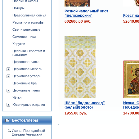
Посохи и жезлы
Потиры
Резной напольный киот
Православная семья
"Белозёрский"
Крест н
602600.00 руб.
52640.00
Распятия и голгофы
Свечи церковные
Семисвечники
Хоругви
Цепочки к крестам и
панагиям
Церковная лавка
Церковная мебель
Церковная утварь
Церковные бра
Церковные ткани
Чётки
Шёлк "Ладога-посад"
Икона: С
Ювелирные изделия
(белый/золото)
Победон
1955.00 руб.
14700.00
Бестселлеры
Икона: Преподобный
Елеазар Анзерский