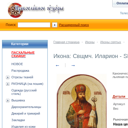
Оплата
Телеф
Поиск:
Расширенный поиск
Главная страница
-
Иконы
-
Иконы святых
-
Категории
ПАСХАЛЬНЫЕ
Икона: Свщмч. Иларион - S
СКИДКИ!
←
→
НОВОЕ
Распродажа
Каноничес
льняная па
Отрезы тканей
РИЗНИЦА (на пошив)
Одежда (русский
стиль)
Детали
Вышивка
Артикул
Дарохранительницы
Вес
Дикирий и трикирий
Рыночная
Закладки
Наша це
Изделия из кожи