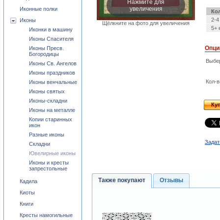
Нажмите для
увеличения
Иконные полки
Ко
2-4
Иконы
Щёлкните на фото для увеличения
5+ 
Иконки в машину
Иконы Спасителя
Опци
Иконы Пресв.
Богородицы
Выбе
Иконы Св. Ангелов
Иконы праздников
Кол-в
Иконы венчальные
Иконы святых
Иконы-складни
Ку
Иконы на металле
Копии старинных
икон
Разные иконы
Задат
Складни
Ювелирные иконы
Иконы и кресты
запрестольные
Также покупают
Отзывы
Кадила
Киоты
Книги
Кресты намогильные