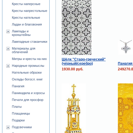
Кресты наперсные
Кресты напрестольные
Кресты нательные
Ладан и благовония
Лампады и
кронштейны
Лампадные стаканчики
Материалы для
облачений
Митры и кресты на них
Шёлк "Старо-греческий"
(чёрный/серебро)
Панагия 
Народные промыслы
1930.00 руб.
249270.0
Нательные образки
Оклады богосл. книг
Панагия
Паникадила и хоросы
Печати для просфор
Платы
Плащаницы
Подарки
Подсвечники