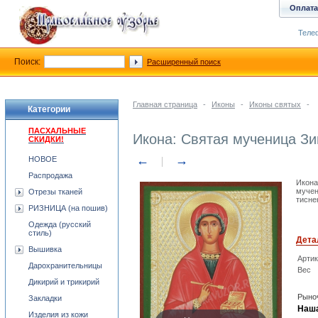
Оплата
Телеф
Поиск:
Расширенный поиск
Главная страница
-
Иконы
-
Иконы святых
-
Категории
ПАСХАЛЬНЫЕ
Икона: Святая мученица З
СКИДКИ!
←
→
НОВОЕ
Распродажа
Икона
мучен
Отрезы тканей
тисне
РИЗНИЦА (на пошив)
Одежда (русский
стиль)
Дета
Вышивка
Арти
Дарохранительницы
Вес
Дикирий и трикирий
Рыноч
Закладки
Наша
Изделия из кожи