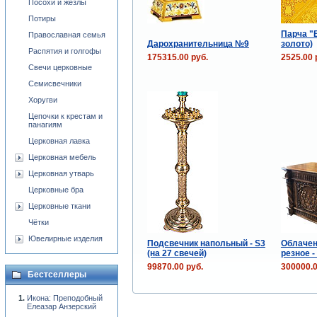
Посохи и жезлы
Потиры
Парча "
Православная семья
Дарохранительница №9
золото)
Распятия и голгофы
175315.00 руб.
2525.00 
Свечи церковные
Семисвечники
Хоругви
Цепочки к крестам и
панагиям
Церковная лавка
Церковная мебель
Церковная утварь
Церковные бра
Церковные ткани
Чётки
Ювелирные изделия
Подсвечник напольный - S3
Облачен
(на 27 свечей)
резное -
99870.00 руб.
300000.0
Бестселлеры
Икона: Преподобный
Елеазар Анзерский