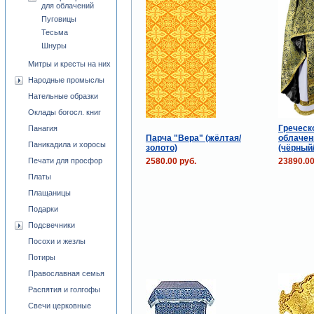
для облачений
Пуговицы
Тесьма
Шнуры
Митры и кресты на них
Народные промыслы
Нательные образки
Оклады богосл. книг
Греческ
Панагия
Парча "Вера" (жёлтая/
облачен
Паникадила и хоросы
золото)
(чёрный
2580.00 руб.
23890.00
Печати для просфор
Платы
Плащаницы
Подарки
Подсвечники
Посохи и жезлы
Потиры
Православная семья
Распятия и голгофы
Свечи церковные