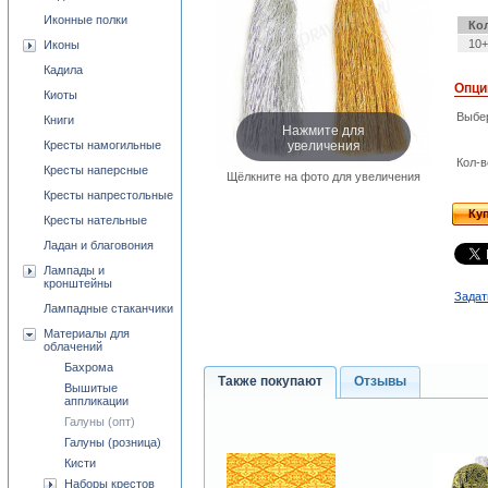
Иконные полки
Ко
10+
Иконы
Кадила
Опци
Киоты
Выбе
Книги
Нажмите для
увеличения
Кресты намогильные
Кол-в
Кресты наперсные
Щёлкните на фото для увеличения
Кресты напрестольные
Ку
Кресты нательные
Ладан и благовония
Лампады и
кронштейны
Задат
Лампадные стаканчики
Материалы для
облачений
Бахрома
Также покупают
Отзывы
Вышитые
аппликации
Галуны (опт)
Галуны (розница)
Кисти
Наборы крестов