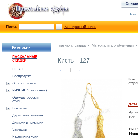
Оплата
Телеф
Поиск:
Расширенный поиск
Главная страница
-
Материалы для облачений
-
Категории
ПАСХАЛЬНЫЕ
Кисть - 127
СКИДКИ!
←
→
НОВОЕ
Распродажа
Качес
отдел
Отрезы тканей
РИЗНИЦА (на пошив)
Одежда (русский
стиль)
Дета
Вышивка
Арти
Дарохранительницы
Вес
Дикирий и трикирий
Рыноч
Закладки
Наша
Изделия из кожи