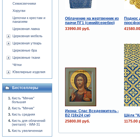
Семисвечники
Хоругви
Цепочки к крестам и
Облачение на жертвенник из
Поднос 
панагиям
парчи ПГ1 (синий/серебро)
просфор
33990.00 руб.
41580.00
Церковная лавка
Церковная мебель
Церковная утварь
Церковные бра
Церковные ткани
Чётки
Ювелирные изделия
Бестселлеры
Кисть "Мячик"
большая
Кисть "Мячик"
Икона: Спас Вседержитель -
Кисть средняя
В2 (18x24 см)
Шёлк "К
Кисть для облачений
25800.00 руб.
1175.00 
(металл) - WM-31
Кисть увеличенная