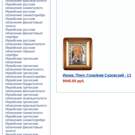
облачения красные/золото
Иерейские русские
облачения синие/золото
Иерейские русские
облачения синие/серебро
Иерейские русские
облачения фиолетовые/
золото
Иерейские русские
облачения фиолетовые/
серебро
Иерейские русские
облачения чёрные/золото
Иерейские русские
облачения чёрные/
серебро
Иерейские греческие
облачения
Иерейские греческие
облачения белые/золото
Иерейские греческие
Икона: Преп. Серафим Саровский - 13
облачения белые/серебро
Иерейские греческие
9940.00 руб.
облачения бордо/золото
Иерейские греческие
облачения жёлтые/золото
Иерейские греческие
облачения зелёные/золото
Иерейские греческие
облачения красные/золото
Иерейские греческие
облачения синие/золото
Иерейские греческие
облачения синие/серебро
Иерейские греческие
облачения фиолетовые/
золото
Иерейские греческие