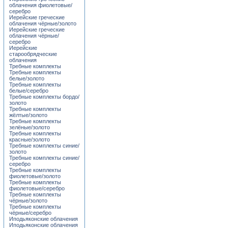
облачения фиолетовые/
серебро
Иерейские греческие
облачения чёрные/золото
Иерейские греческие
облачения чёрные/
серебро
Иерейские
старообрядческие
облачения
Требные комплекты
Требные комплекты
белые/золото
Требные комплекты
белые/серебро
Требные комплекты бордо/
золото
Требные комплекты
жёлтые/золото
Требные комплекты
зелёные/золото
Требные комплекты
красные/золото
Требные комплекты синие/
золото
Требные комплекты синие/
серебро
Требные комплекты
фиолетовые/золото
Требные комплекты
фиолетовые/серебро
Требные комплекты
чёрные/золото
Требные комплекты
чёрные/серебро
Иподьяконские облачения
Иподьяконские облачения