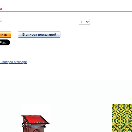
и
о
пить
В список пожеланий
ь вопрос о товаре