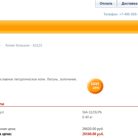
Оплата
Доставка
Телефон: +7-495-505-
-
Копие большое - A1123
славное литургическое копи. Латунь, золочение.
24
%
ли
кул
SIA-1123LPb
0.40
кг
ная цена:
26620.00
руб.
 цена:
20160.00
руб.