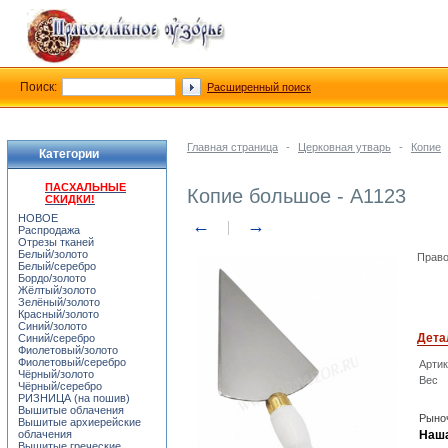
Поиск:
Расширенный поиск
Главная страница
-
Церковная утварь
-
Копие
Категории
ПАСХАЛЬНЫЕ
Копие большое - A1123
СКИДКИ!
НОВОЕ
←
→
Распродажа
Отрезы тканей
Белый/золото
Право
Белый/серебро
Бордо/золото
Жёлтый/золото
Зелёный/золото
Красный/золото
Синий/золото
Дета
Синий/серебро
Фиолетовый/золото
Фиолетовый/серебро
Арти
Чёрный/золото
Вес
Чёрный/серебро
РИЗНИЦА (на пошив)
Вышитые облачения
Рыноч
Вышитые архиерейские
облачения
Наша
Вышитые греческие