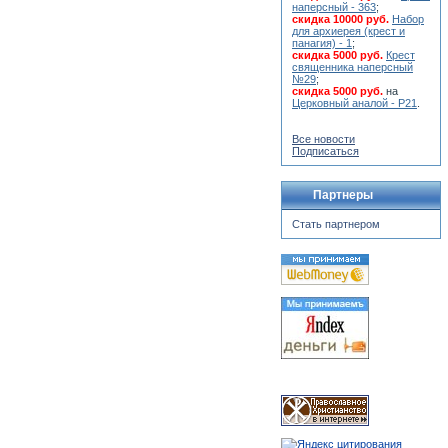
наперсный - 363
;
скидка 10000 руб.
Набор
для архиерея (крест и
панагия) - 1
;
скидка 5000 руб.
Крест
священника наперсный
№29
;
скидка 5000 руб.
на
Церковный аналой - Р21
.
Все новости
Подписаться
Партнеры
Стать партнером