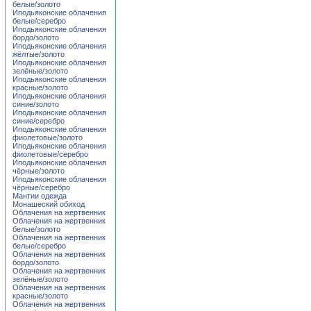
белые/золото
Иподьяконские облачения
белые/серебро
Иподьяконские облачения
бордо/золото
Иподьяконские облачения
жёлтые/золото
Иподьяконские облачения
зелёные/золото
Иподьяконские облачения
красные/золото
Иподьяконские облачения
синие/золото
Иподьяконские облачения
синие/серебро
Иподьяконские облачения
фиолетовые/золото
Иподьяконские облачения
фиолетовые/серебро
Иподьяконские облачения
чёрные/золото
Иподьяконские облачения
чёрные/серебро
Мантии одежда
Монашеский обиход
Облачения на жертвенник
Облачения на жертвенник
белые/золото
Облачения на жертвенник
белые/серебро
Облачения на жертвенник
бордо/золото
Облачения на жертвенник
зелёные/золото
Облачения на жертвенник
красные/золото
Облачения на жертвенник