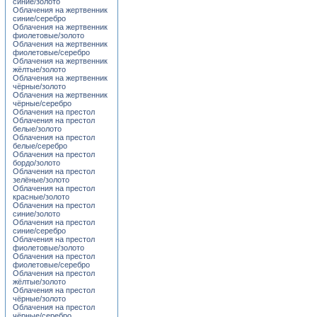
синие/золото
Облачения на жертвенник
синие/серебро
Облачения на жертвенник
фиолетовые/золото
Облачения на жертвенник
фиолетовые/серебро
Облачения на жертвенник
жёлтые/золото
Облачения на жертвенник
чёрные/золото
Облачения на жертвенник
чёрные/серебро
Облачения на престол
Облачения на престол
белые/золото
Облачения на престол
белые/серебро
Облачения на престол
бордо/золото
Облачения на престол
зелёные/золото
Облачения на престол
красные/золото
Облачения на престол
синие/золото
Облачения на престол
синие/серебро
Облачения на престол
фиолетовые/золото
Облачения на престол
фиолетовые/серебро
Облачения на престол
жёлтые/золото
Облачения на престол
чёрные/золото
Облачения на престол
чёрные/серебро