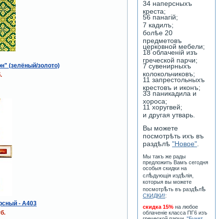
34 наперсныхъ
креста;
56 панагiй;
7 кадилъ;
болѣе 20
предметовъ
церковной мебели;
18 облаченiй изъ
греческой парчи;
7 сувенирныхъ
н" (зелёный/золото)
колокольчиковъ;
.
11 запрестольныхъ
крестовъ и иконъ;
33 паникадила и
хороса;
11 хоругвей;
и другая утварь.
Вы можете
посмотрѣть ихъ въ
раздѣлѣ
"Новое"
.
Мы такъ же рады
предложить Вамъ сегодня
особыя скидки на
ѣ
ѣ
сл
дующiя изд
лiя,
которыя вы можете
ѣ
ѣ
ѣ
посмотр
ть въ разд
л
СКИДКИ!
:
рсный - A403
скидка 15%
на любое
б.
облаченiе класса ПГ6 изъ
греческой парчи
"Букет