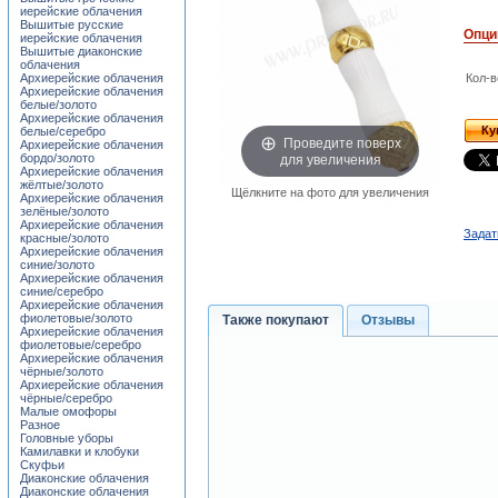
иерейские облачения
Вышитые русские
Опци
иерейские облачения
Вышитые диаконские
облачения
Архиерейские облачения
Кол-в
Архиерейские облачения
белые/золото
Архиерейские облачения
Ку
белые/серебро
Проведите поверх
Архиерейские облачения
для увеличения
бордо/золото
Архиерейские облачения
жёлтые/золото
Щёлкните на фото для увеличения
Архиерейские облачения
зелёные/золото
Архиерейские облачения
Задат
красные/золото
Архиерейские облачения
синие/золото
Архиерейские облачения
синие/серебро
Архиерейские облачения
фиолетовые/золото
Также покупают
Отзывы
Архиерейские облачения
фиолетовые/серебро
Архиерейские облачения
чёрные/золото
Архиерейские облачения
чёрные/серебро
Малые омофоры
Разное
Головные уборы
Камилавки и клобуки
Скуфьи
Диаконские облачения
Диаконские облачения