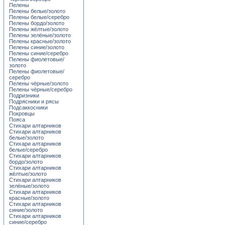
Пелены
Пелены белые/золото
Пелены белые/серебро
Пелены бордо/золото
Пелены жёлтые/золото
Пелены зелёные/золото
Пелены красные/золото
Пелены синие/золото
Пелены синие/серебро
Пелены фиолетовые/
золото
Пелены фиолетовые/
серебро
Пелены чёрные/золото
Пелены чёрные/серебро
Подризники
Подрясники и рясы
Подсаккосники
Покровцы
Пояса
Стихари алтарников
Стихари алтарников
белые/золото
Стихари алтарников
белые/серебро
Стихари алтарников
бордо/золото
Стихари алтарников
жёлтые/золото
Стихари алтарников
зелёные/золото
Стихари алтарников
красные/золото
Стихари алтарников
синие/золото
Стихари алтарников
синие/серебро