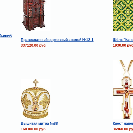
(синий/
Православный церковный аналой №12-1
Шёлк "Кано
337120.00 руб.
1930.00 руб
Вышитая митра №88
Крест напе
168300.00 руб.
36960.00 ру