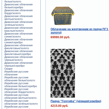
белые/золото
Диаконские облачения
белые/серебро
Диаконские облачения
бордо/золото
Диаконские облачения
жёлтые/золото
Диаконские облачения
зелёные/золото
Диаконские облачения
Облачение на жертвенник из парчи ПГ3 
красные/золото
золото)
Диаконские облачения
синие/золото
69990.00 руб.
Диаконские облачения
синие/серебро
Диаконские облачения
фиолетовые/золото
Диаконские облачения
фиолетовые/серебро
Диаконские облачения
чёрные/золото
Диаконские облачения
чёрные/серебро
Орари
Иерейские русские
облачения
Иерейские русские
облачения белые/золото
Иерейские русские
облачения белые/серебро
Иерейские русские
облачения бордо/золото
Иерейские русские
облачения жёлтые/золото
Иерейские русские
Парча "Голгофа" (чёрная/серебро)
облачения зелёные/золото
4215.00 руб.
Иерейские русские