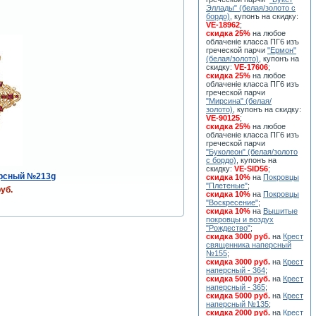
Эллады" (белая/золото с
бордо)
, купонъ на скидку:
VE-18962
;
скидка 25%
на любое
облаченiе класса ПГ6 изъ
греческой парчи
"Ермон"
(белая/золото)
, купонъ на
скидку:
VE-17606
;
скидка 25%
на любое
облаченiе класса ПГ6 изъ
греческой парчи
"Мирсина" (белая/
золото)
, купонъ на скидку:
VE-90125
;
скидка 25%
на любое
облаченiе класса ПГ6 изъ
греческой парчи
"Буколеон" (белая/золото
с бордо)
, купонъ на
скидку:
VE-SID56
;
ерсный №213g
скидка 10%
на
Покровцы
"Плетеные"
;
уб.
скидка 10%
на
Покровцы
"Воскресение"
;
скидка 10%
на
Вышитые
покровцы и воздух
"Рождество"
;
скидка 3000 руб.
на
Крест
священника наперсный
№155
;
скидка 3000 руб.
на
Крест
наперсный - 364
;
скидка 5000 руб.
на
Крест
наперсный - 365
;
скидка 5000 руб.
на
Крест
наперсный №135
;
скидка 2000 руб.
на
Крест