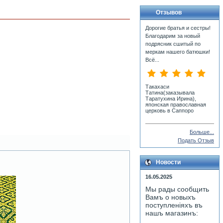
Отзывов
Дорогие братья и сестры!
Благодарим за новый
подрясник сшитый по
меркам нашего батюшки!
Всё...
Такахаси
Татина(заказывала
Таратухина Ирина),
японская православная
церковь в Саппоро
Больше...
Подать Отзыв
Новости
16.05.2025
Мы рады сообщить
Вамъ о новыхъ
поступленiяхъ въ
нашъ магазинъ: