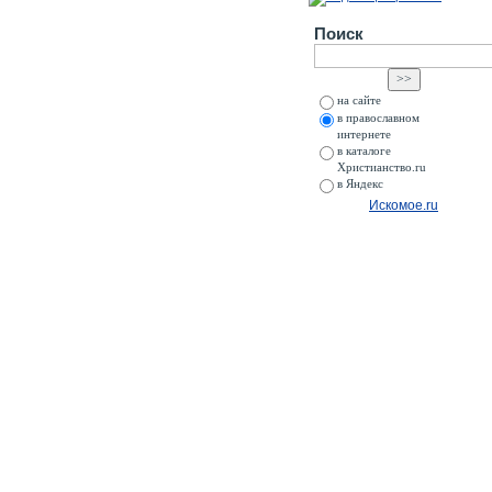
Поиск
на сайте
в православном
интернете
в каталоге
Христианство.ru
в Яндекс
Искомое.ru