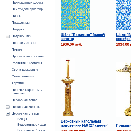
Паникадила и хоросы
Печати для просфор
Платы
Плащаницы
Подарки
Шёлк "Васильки" (синий/
Шёлк "В
Подсвечники
золото)
серебро
Посохи и жезлы
1930.00 руб.
1930.00 
Потиры
Православная семья
Распятия и голгофы
Свечи церковные
Семисвечники
Хоругви
Цепочки к крестам и
панагиям
Церковная лавка
Церковная мебель
Церковная утварь
Венцы
Церковный напольный
Водосвятные чаши
подсвечник №8 (27 свечей)
Подкади
Всенощные блюда
308140.00 руб.
250480.0