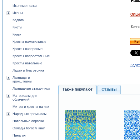
Наша
Иконные полки
Иконы
Опци
Кадила
Кол-в
Киоты
Книги
Ку
Кресты намогильные
Кресты наперсные
Кресты напрестольные
Кресты нательные
Задат
Ладан и благовония
Лампады и
кронштейны
Лампадные стаканчики
Также покупают
Отзывы
Материалы для
облачений
Митры и кресты на них
Народные промыслы
Нательные образки
Оклады богосл. книг
Панагия