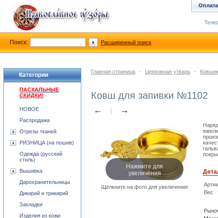
Оплата
Телеф
Поиск:
Расширенный поиск
Главная страница
-
Церковная утварь
-
Ковши
Категории
ПАСХАЛЬНЫЕ
Ковш для запивки №1102
СКИДКИ!
←
→
НОВОЕ
Распродажа
Наряд
ювели
Отрезы тканей
произ
РИЗНИЦА (на пошив)
качес
гальв
Одежда (русский
покры
стиль)
Нажмите для
Вышивка
увеличения
Дета
Дарохранительницы
Арти
Щёлкните на фото для увеличения
Вес
Дикирий и трикирий
Закладки
Рыноч
Изделия из кожи