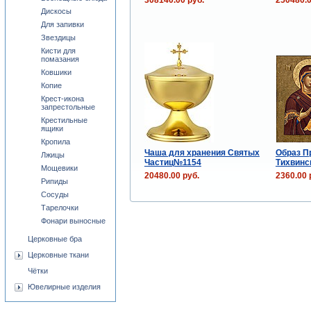
Дискосы
Для запивки
Звездицы
Кисти для
помазания
Ковшики
Копие
Крест-икона
запрестольные
Крестильные
ящики
Кропила
Чаша для хранения Святых
Образ П
Лжицы
Частиц№1154
Тихвинс
Мощевики
20480.00 руб.
2360.00 
Рипиды
Сосуды
Тарелочки
Фонари выносные
Церковные бра
Церковные ткани
Чётки
Ювелирные изделия