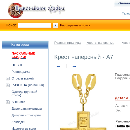
Оплата
Телеф
Поиск:
Расширенный поиск
Главная страница
-
Кресты наперсные
-
Крест
Категории
ПАСХАЛЬНЫЕ
Крест наперсный - A7
СКИДКИ!
←
→
НОВОЕ
Распродажа
Православ
Подарочна
Отрезы тканей
РИЗНИЦА (на пошив)
Одежда (русский
стиль)
Детали
Вышивка
Артикул
Дарохранительницы
Вес
Дикирий и трикирий
Рыночная
Закладки
Наша це
Изделия из кожи