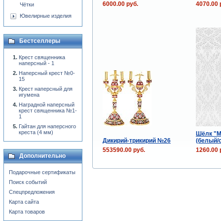
6000.00 руб.
4070.00 
Чётки
Ювелирные изделия
Бестселлеры
Крест священника
наперсный - 1
Наперсный крест №0-
15
Крест наперсный для
игумена
Наградной наперсный
крест священника №1-
1
Гайтан для наперсного
креста (4 мм)
Шёлк "М
Дикирий-трикирий №26
(белый/
553590.00 руб.
1260.00 
Дополнительно
Подарочные сертификаты
Поиск событий
Спецпредложения
Карта сайта
Карта товаров