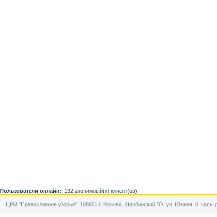
Пользователи онлайн:
132 анонимный(х) клиент(ов)
ЦРМ "Православное узорье". 108851 г. Москва, Щербинский ГО, ул. Южная, 8. часы р