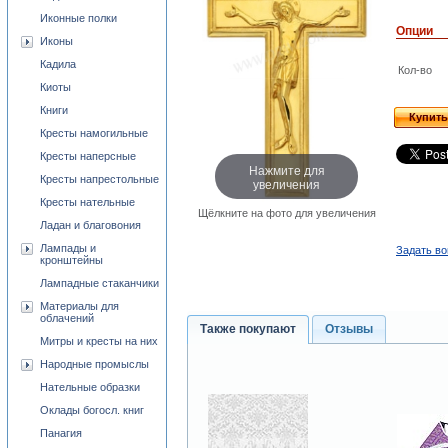
Иконные полки
Опции
Иконы
Кадила
Кол-во
Киоты
Книги
Купить
Кресты намогильные
Кресты наперсные
Нажмите для
Кресты напрестольные
увеличения
Кресты нательные
Щёлкните на фото для увеличения
Ладан и благовония
Лампады и
Задать во
кронштейны
Лампадные стаканчики
Материалы для
облачений
Также покупают
Отзывы
Митры и кресты на них
Народные промыслы
Нательные образки
Оклады богосл. книг
Панагия