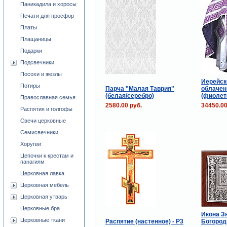
Паникадила и хоросы
Печати для просфор
Платы
Плащаницы
Подарки
Подсвечники
Посохи и жезлы
Иерейск
Потиры
Парча "Малая Таврия"
облачен
(белая/серебро)
(фиолет
Православная семья
2580.00 руб.
34450.00
Распятия и голгофы
Свечи церковные
Семисвечники
Хоругви
Цепочки к крестам и
панагиям
Церковная лавка
Церковная мебель
Церковная утварь
Церковные бра
Икона З
Церковные ткани
Распятие (настенное) - Р3
Богород