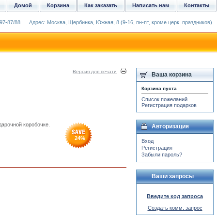
Домой
Корзина
Как заказать
Написать нам
Контакты
97-87/88
Адрес: Москва, Щербинка, Южная, 8 (9-16, пн-пт, кроме церк. праздников)
Версия для печати
Ваша корзина
Корзина пуста
Список пожеланий
Регистрация подарков
дарочной коробочке.
Авторизация
24
%
Вход
Регистрация
Забыли пароль?
Ваши запросы
Введите код запроса
Создать комм. запрос