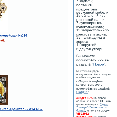
7 кадилъ;
болѣе 20
предметовъ
церковной мебели;
18 облаченiй изъ
греческой парчи;
7 сувенирныхъ
колокольчиковъ;
11 запрестольныхъ
крестовъ и иконъ;
рхиерейская №016
33 паникадила и
уб.
хороса;
11 хоругвей;
и другая утварь.
Вы можете
посмотрѣть ихъ въ
раздѣлѣ
"Новое"
.
Мы такъ же рады
предложить Вамъ сегодня
особыя скидки на
ѣ
ѣ
сл
дующiя изд
лiя,
которыя вы можете
ѣ
ѣ
ѣ
посмотр
ть въ разд
л
СКИДКИ!
:
скидка 15%
на любое
облаченiе класса ПГ6 изъ
греческой парчи
"Букет
Эллады" (белая/золото с
 Ангел-Хранитель - A143-1-2
бордо)
, купонъ на скидку:
VE-18962
;
.
скидка 25%
на любое