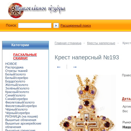
Поиск:
Расширенный поиск
Главная страница
-
Кресты наперсные
-
Крес
Категории
ПАСХАЛЬНЫЕ
Крест наперсный №193
СКИДКИ!
НОВОЕ
←
→
Распродажа
Отрезы тканей
Белый/золото
Право
Белый/серебро
Бордо/золото
Жёлтый/золото
Зелёный/золото
Красный/золото
Синий/золото
Дета
Синий/серебро
Фиолетовый/золото
Фиолетовый/серебро
Арти
Чёрный/золото
Вес
Чёрный/серебро
РИЗНИЦА (на пошив)
Вышитые облачения
Рыноч
Вышитые архиерейские
облачения
Наша
Вышитые греческие