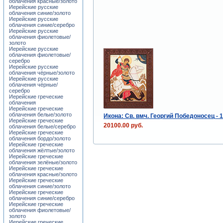
облачения красные/золото
Иерейские русские
облачения синие/золото
Иерейские русские
облачения синие/серебро
Иерейские русские
облачения фиолетовые/
золото
Иерейские русские
облачения фиолетовые/
серебро
Иерейские русские
облачения чёрные/золото
Иерейские русские
облачения чёрные/
серебро
Иерейские греческие
облачения
Иерейские греческие
облачения белые/золото
Икона: Св. вмч. Георгий Победоносец - 
Иерейские греческие
20100.00 руб.
облачения белые/серебро
Иерейские греческие
облачения бордо/золото
Иерейские греческие
облачения жёлтые/золото
Иерейские греческие
облачения зелёные/золото
Иерейские греческие
облачения красные/золото
Иерейские греческие
облачения синие/золото
Иерейские греческие
облачения синие/серебро
Иерейские греческие
облачения фиолетовые/
золото
Иерейские греческие