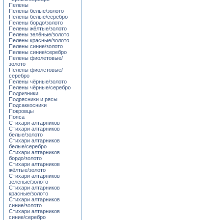
Пелены
Пелены белые/золото
Пелены белые/серебро
Пелены бордо/золото
Пелены жёлтые/золото
Пелены зелёные/золото
Пелены красные/золото
Пелены синие/золото
Пелены синие/серебро
Пелены фиолетовые/
золото
Пелены фиолетовые/
серебро
Пелены чёрные/золото
Пелены чёрные/серебро
Подризники
Подрясники и рясы
Подсаккосники
Покровцы
Пояса
Стихари алтарников
Стихари алтарников
белые/золото
Стихари алтарников
белые/серебро
Стихари алтарников
бордо/золото
Стихари алтарников
жёлтые/золото
Стихари алтарников
зелёные/золото
Стихари алтарников
красные/золото
Стихари алтарников
синие/золото
Стихари алтарников
синие/серебро