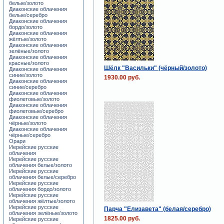
белые/золото
Диаконские облачения
белые/серебро
Диаконские облачения
бордо/золото
Диаконские облачения
жёлтые/золото
Диаконские облачения
зелёные/золото
Диаконские облачения
красные/золото
Шёлк "Васильки" (чёрный/золото)
Диаконские облачения
синие/золото
1930.00 руб.
Диаконские облачения
синие/серебро
Диаконские облачения
фиолетовые/золото
Диаконские облачения
фиолетовые/серебро
Диаконские облачения
чёрные/золото
Диаконские облачения
чёрные/серебро
Орари
Иерейские русские
облачения
Иерейские русские
облачения белые/золото
Иерейские русские
облачения белые/серебро
Иерейские русские
облачения бордо/золото
Иерейские русские
облачения жёлтые/золото
Иерейские русские
Парча "Елизавета" (белая/серебро)
облачения зелёные/золото
1825.00 руб.
Иерейские русские