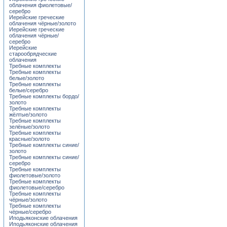
облачения фиолетовые/
серебро
Иерейские греческие
облачения чёрные/золото
Иерейские греческие
облачения чёрные/
серебро
Иерейские
старообрядческие
облачения
Требные комплекты
Требные комплекты
белые/золото
Требные комплекты
белые/серебро
Требные комплекты бордо/
золото
Требные комплекты
жёлтые/золото
Требные комплекты
зелёные/золото
Требные комплекты
красные/золото
Требные комплекты синие/
золото
Требные комплекты синие/
серебро
Требные комплекты
фиолетовые/золото
Требные комплекты
фиолетовые/серебро
Требные комплекты
чёрные/золото
Требные комплекты
чёрные/серебро
Иподьяконские облачения
Иподьяконские облачения