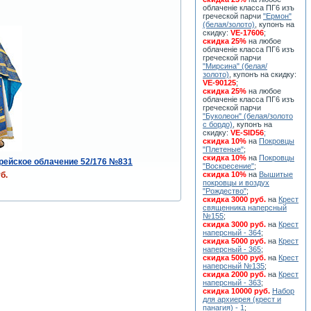
облаченiе класса ПГ6 изъ
греческой парчи
"Ермон"
(белая/золото)
, купонъ на
скидку:
VE-17606
;
скидка 25%
на любое
облаченiе класса ПГ6 изъ
греческой парчи
"Мирсина" (белая/
золото)
, купонъ на скидку:
VE-90125
;
скидка 25%
на любое
облаченiе класса ПГ6 изъ
греческой парчи
"Буколеон" (белая/золото
с бордо)
, купонъ на
скидку:
VE-SID56
;
скидка 10%
на
Покровцы
"Плетеные"
;
скидка 10%
на
Покровцы
рейское облачение 52/176 №831
"Воскресение"
;
б.
скидка 10%
на
Вышитые
покровцы и воздух
"Рождество"
;
скидка 3000 руб.
на
Крест
священника наперсный
№155
;
скидка 3000 руб.
на
Крест
наперсный - 364
;
скидка 5000 руб.
на
Крест
наперсный - 365
;
скидка 5000 руб.
на
Крест
наперсный №135
;
скидка 2000 руб.
на
Крест
наперсный - 363
;
скидка 10000 руб.
Набор
для архиерея (крест и
панагия) - 1
;