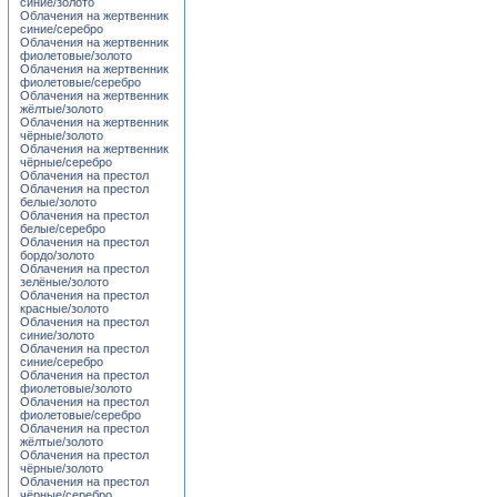
синие/золото
Облачения на жертвенник
синие/серебро
Облачения на жертвенник
фиолетовые/золото
Облачения на жертвенник
фиолетовые/серебро
Облачения на жертвенник
жёлтые/золото
Облачения на жертвенник
чёрные/золото
Облачения на жертвенник
чёрные/серебро
Облачения на престол
Облачения на престол
белые/золото
Облачения на престол
белые/серебро
Облачения на престол
бордо/золото
Облачения на престол
зелёные/золото
Облачения на престол
красные/золото
Облачения на престол
синие/золото
Облачения на престол
синие/серебро
Облачения на престол
фиолетовые/золото
Облачения на престол
фиолетовые/серебро
Облачения на престол
жёлтые/золото
Облачения на престол
чёрные/золото
Облачения на престол
чёрные/серебро