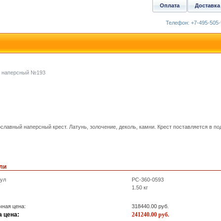
Оплата
Доставка
Телефон: +7-495-505-
т наперсный №193
славный наперсный крест. Латунь, золочение, деколь, камни. Крест поставляется в по
ли
кул
PC-360-0593
1.50
кг
ная цена:
318440.00
руб.
 цена:
241240.00
руб.