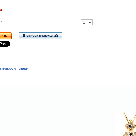
и
о
пить
В список пожеланий
ь вопрос о товаре