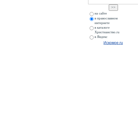
на сайте
в православном
интернете
в каталоге
Христианство.ru
в Яндекс
Искомое.ru