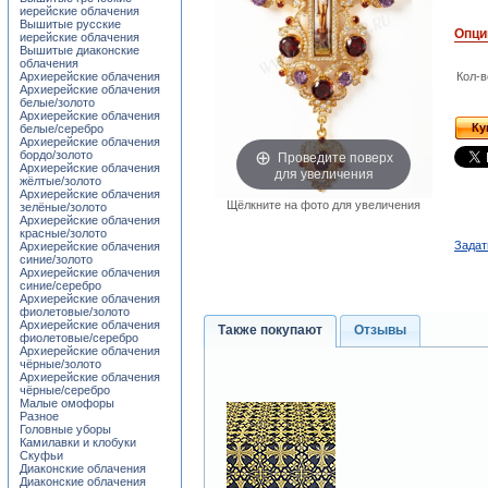
иерейские облачения
Вышитые русские
Опци
иерейские облачения
Вышитые диаконские
облачения
Архиерейские облачения
Кол-в
Архиерейские облачения
белые/золото
Архиерейские облачения
Ку
белые/серебро
Архиерейские облачения
Проведите поверх
бордо/золото
Архиерейские облачения
для увеличения
жёлтые/золото
Архиерейские облачения
Щёлкните на фото для увеличения
зелёные/золото
Архиерейские облачения
красные/золото
Задат
Архиерейские облачения
синие/золото
Архиерейские облачения
синие/серебро
Архиерейские облачения
фиолетовые/золото
Архиерейские облачения
Также покупают
Отзывы
фиолетовые/серебро
Архиерейские облачения
чёрные/золото
Архиерейские облачения
чёрные/серебро
Малые омофоры
Разное
Головные уборы
Камилавки и клобуки
Скуфьи
Диаконские облачения
Диаконские облачения