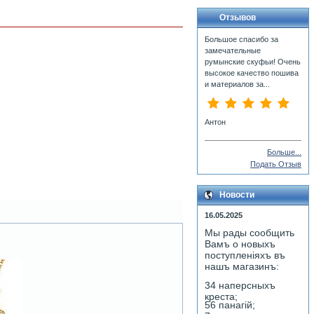
Отзывов
Большое спасибо за
замечательные
румынские скуфьи! Очень
высокое качество пошива
и материалов за...
Антон
Больше...
Подать Отзыв
Новости
16.05.2025
Мы рады сообщить
Вамъ о новыхъ
поступленiяхъ въ
нашъ магазинъ:
34 наперсныхъ
креста;
56 панагiй;