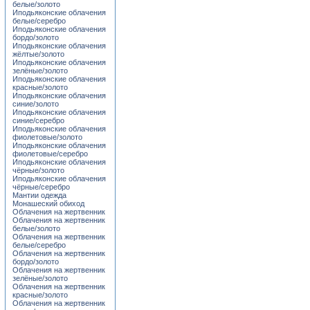
белые/золото
Иподьяконские облачения
белые/серебро
Иподьяконские облачения
бордо/золото
Иподьяконские облачения
жёлтые/золото
Иподьяконские облачения
зелёные/золото
Иподьяконские облачения
красные/золото
Иподьяконские облачения
синие/золото
Иподьяконские облачения
синие/серебро
Иподьяконские облачения
фиолетовые/золото
Иподьяконские облачения
фиолетовые/серебро
Иподьяконские облачения
чёрные/золото
Иподьяконские облачения
чёрные/серебро
Мантии одежда
Монашеский обиход
Облачения на жертвенник
Облачения на жертвенник
белые/золото
Облачения на жертвенник
белые/серебро
Облачения на жертвенник
бордо/золото
Облачения на жертвенник
зелёные/золото
Облачения на жертвенник
красные/золото
Облачения на жертвенник