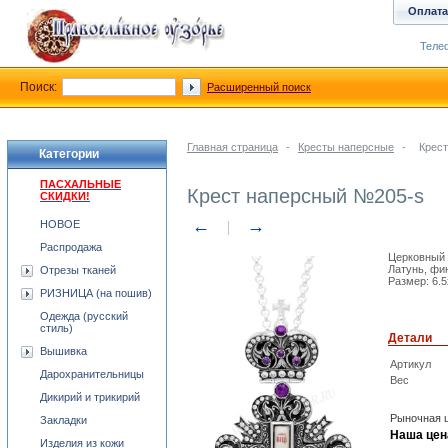
Оплата
Телеф
Поиск:
Расширенный поиск
Главная страница
-
Кресты наперсные
-
Крес
Категории
ПАСХАЛЬНЫЕ
Крест наперсный №205-s
СКИДКИ!
←
→
НОВОЕ
Распродажа
Церковный 
Латунь, фи
Отрезы тканей
Размер: 6.5
РИЗНИЦА (на пошив)
Одежда (русский
стиль)
Детали
Вышивка
Артикул
Дарохранительницы
Вес
Дикирий и трикирий
Рыночная ц
Закладки
Наша цен
Изделия из кожи