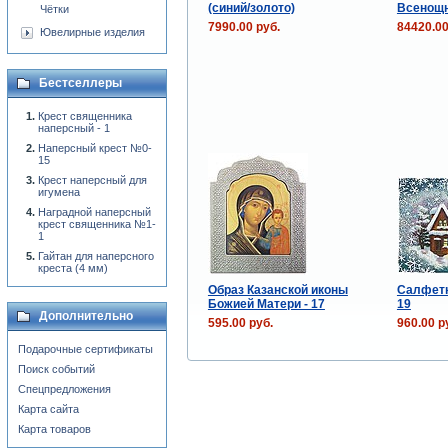
(синий/золото)
Всенощн
Чётки
7990.00 руб.
84420.00
Ювелирные изделия
Бестселлеры
Крест священника
наперсный - 1
Наперсный крест №0-
15
Крест наперсный для
игумена
Наградной наперсный
крест священника №1-
1
Гайтан для наперсного
креста (4 мм)
Образ Казанской иконы
Салфетк
Божией Матери - 17
19
Дополнительно
595.00 руб.
960.00 р
Подарочные сертификаты
Поиск событий
Спецпредложения
Карта сайта
Карта товаров