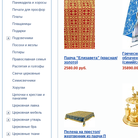
Паникадила и хоросы
Печати для просфор
Платы
Плащаницы
Подарки
Подсвечники
Посохи и жезлы
Потиры
Греческ
Парча "Елизавета" (красная/
облачен
Православная семья
золото)
(синий/с
Распятия и голгофы
2580.00 руб.
35890.00
Свечи церковные
Семисвечники
Хоругви
Цепочки к крестам и
панагиям
Церковная лавка
Церковная мебель
Церковная утварь
Церковные бра
Пелена на престол/
Церковные ткани
жертвенник из парчи П