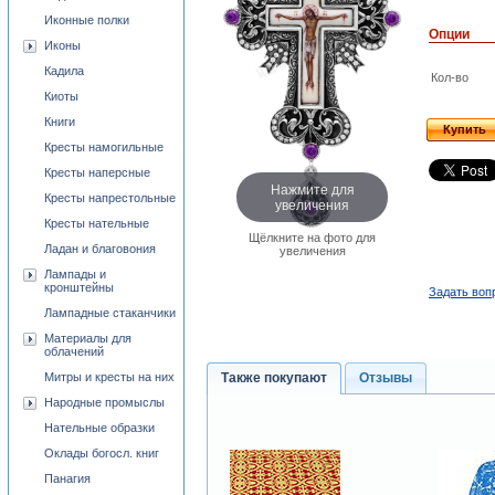
Иконные полки
Опции
Иконы
Кадила
Кол-во
Киоты
Книги
Купить
Кресты намогильные
Кресты наперсные
Нажмите для
Кресты напрестольные
увеличения
Кресты нательные
Щёлкните на фото для
Ладан и благовония
увеличения
Лампады и
кронштейны
Задать воп
Лампадные стаканчики
Материалы для
облачений
Митры и кресты на них
Также покупают
Отзывы
Народные промыслы
Нательные образки
Оклады богосл. книг
Панагия