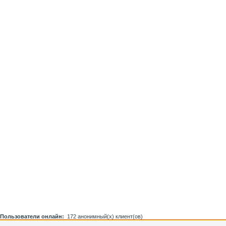
Пользователи онлайн:
172 анонимный(х) клиент(ов)