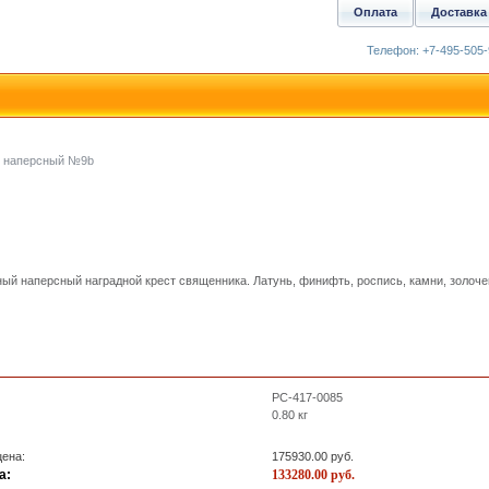
Оплата
Доставка
Телефон: +7-495-505-
т наперсный №9b
ый наперсный наградной крест священника. Латунь, финифть, роспись, камни, золочен
PC-417-0085
0.80
кг
ена:
175930.00
руб.
а:
133280.00
руб.