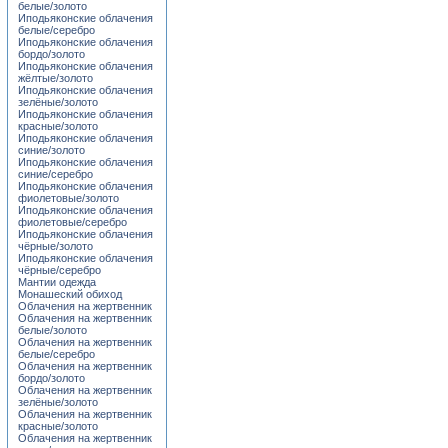
белые/золото
Иподьяконские облачения
белые/серебро
Иподьяконские облачения
бордо/золото
Иподьяконские облачения
жёлтые/золото
Иподьяконские облачения
зелёные/золото
Иподьяконские облачения
красные/золото
Иподьяконские облачения
синие/золото
Иподьяконские облачения
синие/серебро
Иподьяконские облачения
фиолетовые/золото
Иподьяконские облачения
фиолетовые/серебро
Иподьяконские облачения
чёрные/золото
Иподьяконские облачения
чёрные/серебро
Мантии одежда
Монашеский обиход
Облачения на жертвенник
Облачения на жертвенник
белые/золото
Облачения на жертвенник
белые/серебро
Облачения на жертвенник
бордо/золото
Облачения на жертвенник
зелёные/золото
Облачения на жертвенник
красные/золото
Облачения на жертвенник