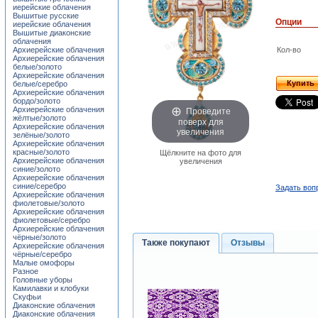
иерейские облачения
Вышитые русские
Опции
иерейские облачения
Вышитые диаконские
облачения
Архиерейские облачения
Кол-во
Архиерейские облачения
белые/золото
Архиерейские облачения
Купить
белые/серебро
Архиерейские облачения
бордо/золото
Проведите
Архиерейские облачения
жёлтые/золото
поверх для
Архиерейские облачения
увеличения
зелёные/золото
Архиерейские облачения
красные/золото
Щёлкните на фото для
Архиерейские облачения
увеличения
синие/золото
Архиерейские облачения
синие/серебро
Задать воп
Архиерейские облачения
фиолетовые/золото
Архиерейские облачения
фиолетовые/серебро
Архиерейские облачения
чёрные/золото
Также покупают
Отзывы
Архиерейские облачения
чёрные/серебро
Малые омофоры
Разное
Головные уборы
Камилавки и клобуки
Скуфьи
Диаконские облачения
Диаконские облачения