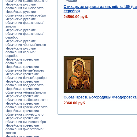
облачения красные/золото
Иерейские русские
Стихарь алтарника из кит. шёлка ШК (си
облачения синие/золото
серебро)
Иерейские русские
облачения синие/серебро
24590.00 руб.
Иерейские русские
облачения фиолетовые/
золото
Иерейские русские
облачения фиолетовые/
серебро
Иерейские русские
облачения чёрные/золото
Иерейские русские
облачения чёрные/
серебро
Иерейские греческие
облачения
Иерейские греческие
облачения белые/золото
Иерейские греческие
облачения белые/серебро
Иерейские греческие
облачения бордо/золото
Иерейские греческие
облачения жёлтые/золото
Иерейские греческие
Образ Пресв. Богородицы Феодоровская
облачения зелёные/золото
2360.00 руб.
Иерейские греческие
облачения красные/золото
Иерейские греческие
облачения синие/золото
Иерейские греческие
облачения синие/серебро
Иерейские греческие
облачения фиолетовые/
золото
Иерейские греческие