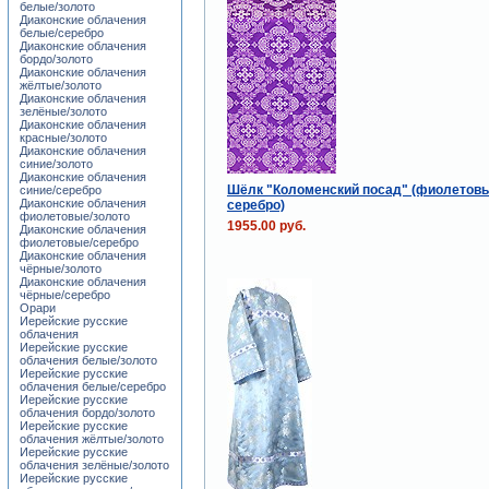
белые/золото
Диаконские облачения
белые/серебро
Диаконские облачения
бордо/золото
Диаконские облачения
жёлтые/золото
Диаконские облачения
зелёные/золото
Диаконские облачения
красные/золото
Диаконские облачения
синие/золото
Диаконские облачения
Шёлк "Коломенский посад" (фиолетовы
синие/серебро
Диаконские облачения
серебро)
фиолетовые/золото
1955.00 руб.
Диаконские облачения
фиолетовые/серебро
Диаконские облачения
чёрные/золото
Диаконские облачения
чёрные/серебро
Орари
Иерейские русские
облачения
Иерейские русские
облачения белые/золото
Иерейские русские
облачения белые/серебро
Иерейские русские
облачения бордо/золото
Иерейские русские
облачения жёлтые/золото
Иерейские русские
облачения зелёные/золото
Иерейские русские