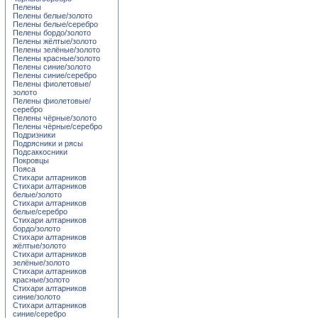
Пелены
Пелены белые/золото
Пелены белые/серебро
Пелены бордо/золото
Пелены жёлтые/золото
Пелены зелёные/золото
Пелены красные/золото
Пелены синие/золото
Пелены синие/серебро
Пелены фиолетовые/
золото
Пелены фиолетовые/
серебро
Пелены чёрные/золото
Пелены чёрные/серебро
Подризники
Подрясники и рясы
Подсаккосники
Покровцы
Пояса
Стихари алтарников
Стихари алтарников
белые/золото
Стихари алтарников
белые/серебро
Стихари алтарников
бордо/золото
Стихари алтарников
жёлтые/золото
Стихари алтарников
зелёные/золото
Стихари алтарников
красные/золото
Стихари алтарников
синие/золото
Стихари алтарников
синие/серебро