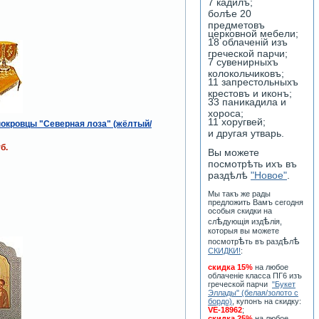
7 кадилъ;
болѣе 20
предметовъ
церковной мебели;
18 облаченiй изъ
греческой парчи;
7 сувенирныхъ
колокольчиковъ;
11 запрестольныхъ
крестовъ и иконъ;
33 паникадила и
хороса;
11 хоругвей;
окровцы "Cеверная лоза" (жёлтый/
и другая утварь.
б.
Вы можете
посмотрѣть ихъ въ
раздѣлѣ
"Новое"
.
Мы такъ же рады
предложить Вамъ сегодня
особыя скидки на
ѣ
ѣ
сл
дующiя изд
лiя,
которыя вы можете
ѣ
ѣ
ѣ
посмотр
ть въ разд
л
СКИДКИ!
:
скидка 15%
на любое
облаченiе класса ПГ6 изъ
греческой парчи
"Букет
Эллады" (белая/золото с
бордо)
, купонъ на скидку:
VE-18962
;
скидка 25%
на любое