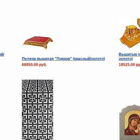
й/
Вышитые п
Пелена вышитая "Покров" (красный/золото)
золото)
68950.00 руб.
18525.00 ру