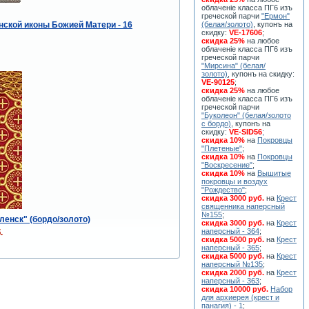
облаченiе класса ПГ6 изъ
греческой парчи
"Ермон"
(белая/золото)
, купонъ на
нской иконы Божией Матери - 16
скидку:
VE-17606
;
скидка 25%
на любое
облаченiе класса ПГ6 изъ
греческой парчи
"Мирсина" (белая/
золото)
, купонъ на скидку:
VE-90125
;
скидка 25%
на любое
облаченiе класса ПГ6 изъ
греческой парчи
"Буколеон" (белая/золото
с бордо)
, купонъ на
скидку:
VE-SID56
;
скидка 10%
на
Покровцы
"Плетеные"
;
скидка 10%
на
Покровцы
"Воскресение"
;
скидка 10%
на
Вышитые
покровцы и воздух
"Рождество"
;
скидка 3000 руб.
на
Крест
священника наперсный
№155
;
енск" (бордо/золото)
скидка 3000 руб.
на
Крест
наперсный - 364
;
.
скидка 5000 руб.
на
Крест
наперсный - 365
;
скидка 5000 руб.
на
Крест
наперсный №135
;
скидка 2000 руб.
на
Крест
наперсный - 363
;
скидка 10000 руб.
Набор
для архиерея (крест и
панагия) - 1
;