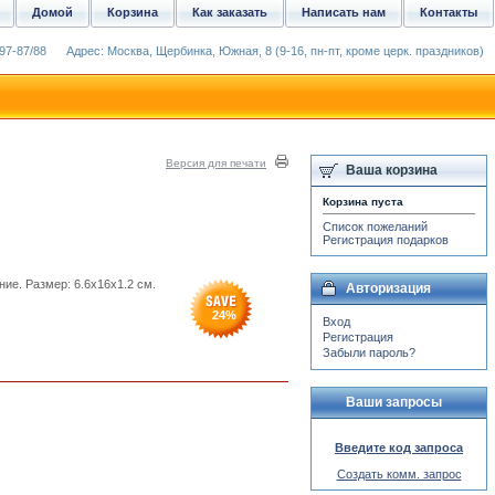
Домой
Корзина
Как заказать
Написать нам
Контакты
97-87/88
Адрес: Москва, Щербинка, Южная, 8 (9-16, пн-пт, кроме церк. праздников)
Версия для печати
Ваша корзина
Корзина пуста
Список пожеланий
Регистрация подарков
ие. Размер: 6.6x16x1.2 см.
Авторизация
24
%
Вход
Регистрация
Забыли пароль?
Ваши запросы
Введите код запроса
Создать комм. запрос