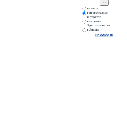
на сайте
в православном
интернете
в каталоге
Христианство.ru
в Яндекс
Искомое.ru