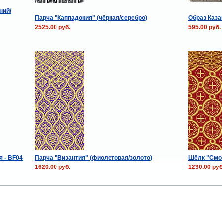
ний/
Парча "Каппадокия" (чёрная/серебро)
Образ Каза
2525.00 руб.
595.00 руб.
 - BF04
Парча "Византия" (фиолетовая/золото)
Шёлк "Смол
1620.00 руб.
1230.00 руб