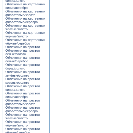
синие/золото
Облачения на жертвенник
синие/серебро
Облачения на жертвенник
фиолетовые/золото
Облачения на жертвенник
фиолетовые/серебро
Облачения на жертвенник
жёлтые/золото
Облачения на жертвенник
чёрные/золото
Облачения на жертвенник
чёрные/серебро
Облачения на престол
Облачения на престол
белые/золото
Облачения на престол
белые/серебро
Облачения на престол
бордо/золото
Облачения на престол
зелёные/золото
Облачения на престол
красные/золото
Облачения на престол
синие/золото
Облачения на престол
синие/серебро
Облачения на престол
фиолетовые/золото
Облачения на престол
фиолетовые/серебро
Облачения на престол
жёлтые/золото
Облачения на престол
чёрные/золото
Облачения на престол
чёрные/серебро