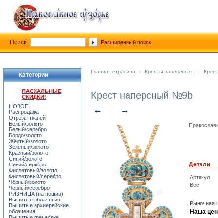
Поиск:
Расширенный поиск
Главная страница
-
Кресты наперсные
-
Крес
Категории
ПАСХАЛЬНЫЕ
Крест наперсный №9b
СКИДКИ!
НОВОЕ
←
→
Распродажа
Отрезы тканей
Белый/золото
Православн
Белый/серебро
Бордо/золото
Жёлтый/золото
Зелёный/золото
Красный/золото
Синий/золото
Детали
Синий/серебро
Фиолетовый/золото
Фиолетовый/серебро
Артикул
Чёрный/золото
Вес
Чёрный/серебро
РИЗНИЦА (на пошив)
Вышитые облачения
Рыночная ц
Вышитые архиерейские
облачения
Наша цен
Вышитые греческие