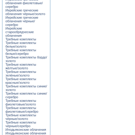
облачения фиолетовые/
серебро
Иерейские греческие
облачения чёрные/золото
Иерейские греческие
облачения чёрные/
серебро
Иерейские
старообрядческие
облачения
Требные комплекты
Требные комплекты
белые/золото
Требные комплекты
белые/серебро
Требные комплекты бордо/
золото
Требные комплекты
жёлтые/золото
Требные комплекты
зелёные/золото
Требные комплекты
красные/золото
Требные комплекты синие/
золото
Требные комплекты синие/
серебро
Требные комплекты
фиолетовые/золото
Требные комплекты
фиолетовые/серебро
Требные комплекты
чёрные/золото
Требные комплекты
чёрные/серебро
Иподьяконские облачения
Иподьяконские облачения