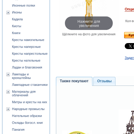
Иконные полки
Опци
Иконы
Кадила
Нажмите для
Кол-в
увеличения
Киоты
Книги
Щёлкните на фото для увеличения
Ку
Кресты намогильные
Кресты наперсные
Кресты напрестольные
Задат
Кресты нательные
Ладан и благовония
Лампады и
кронштейны
Также покупают
Отзывы
Лампадные стаканчики
Материалы для
облачений
Митры и кресты на них
Народные промыслы
Нательные образки
Оклады богосл. книг
Панагия