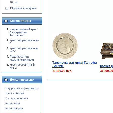
Чётки
Ювелирные изделия
Бестселлеры
Напрестольный крест
Св.Авраамия
Ростовского
Крест напрестольный -
6
Крест напрестольный
№3-1
Подставка под
Мальтийский крест
Тарелочка латунная Голгофа
Крест водосвятный
- A899L
Ковчег 
№1-2
11840.00 руб.
36000.00
Дополнительно
Подарочные сертификаты
Поиск событий
Спецпредложения
Карта сайта
Карта товаров