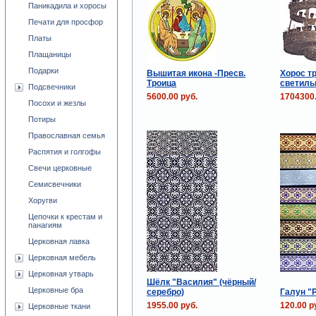
Паникадила и хоросы
Печати для просфор
Платы
Плащаницы
Подарки
Вышитая икона -Пресв.
Хорос т
Троица
светиль
Подсвечники
5600.00 руб.
1704300.
Посохи и жезлы
Потиры
Православная семья
Распятия и голгофы
Свечи церковные
Семисвечники
Хоругви
Цепочки к крестам и
панагиям
Церковная лавка
Церковная мебель
Церковная утварь
Шёлк "Василия" (чёрный/
Церковные бра
серебро)
Галун "
1955.00 руб.
120.00 р
Церковные ткани