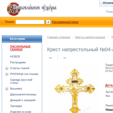
Оплата
Телеф
Поиск:
Расширенный поиск
Главная страница
-
Кресты напрестольные
-
К
Категории
ПАСХАЛЬНЫЕ
Крест напрестольный №04-
СКИДКИ!
←
→
НОВОЕ
Распродажа
Тради
Латун
Отрезы тканей
23.5x
РИЗНИЦА (на пошив)
Одежда (русский
стиль)
Дета
Вышивка
Арти
Дарохранительницы
Вес
Дикирий и трикирий
Рыноч
Закладки
Наша
Изделия из кожи