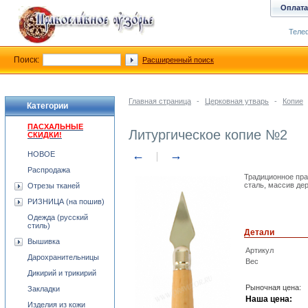
Оплата
Телеф
Поиск:
Расширенный поиск
Главная страница
-
Церковная утварь
-
Копие
Категории
ПАСХАЛЬНЫЕ
Литургическое копие №2
СКИДКИ!
←
→
НОВОЕ
Распродажа
Традиционное пр
сталь, массив дер
Отрезы тканей
РИЗНИЦА (на пошив)
Одежда (русский
стиль)
Детали
Вышивка
Артикул
Дарохранительницы
Вес
Дикирий и трикирий
Рыночная цена:
Закладки
Наша цена:
Изделия из кожи