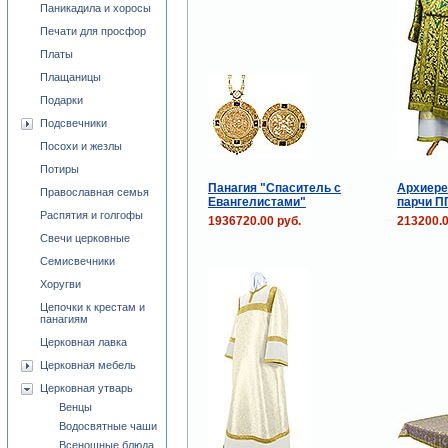
Паникадила и хоросы
Печати для просфор
Платы
Плащаницы
Подарки
Подсвечники
Посохи и жезлы
Потиры
Панагия "Спаситель с
Архиере
Православная семья
Евангелистами"
парчи П
Распятия и голгофы
1936720.00 руб.
213200.0
Свечи церковные
Семисвечники
Хоругви
Цепочки к крестам и
панагиям
Церковная лавка
Церковная мебель
Церковная утварь
Венцы
Водосвятные чаши
Всенощные блюда