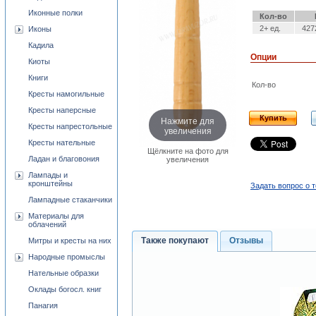
Иконные полки
Кол-во
2+ ед.
427
Иконы
Кадила
Опции
Киоты
Книги
Кол-во
Кресты намогильные
Кресты наперсные
Купить
Нажмите для
Кресты напрестольные
увеличения
Кресты нательные
Щёлкните на фото для
Ладан и благовония
увеличения
Лампады и
кронштейны
Задать вопрос о 
Лампадные стаканчики
Материалы для
облачений
Также покупают
Отзывы
Митры и кресты на них
Народные промыслы
Нательные образки
Оклады богосл. книг
Панагия