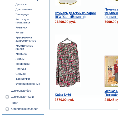
Дискосы
Пелена 
Для запивки
Стихарь детский из парчи
жертвен
Звездицы
ПГ3 (белый/золото)
(фиолет
Кисти для
27890.00 руб.
7990.00 
помазания
Ковшики
Копие
Крест-икона
запрестольные
Крестильные
ящики
Кропила
Лжицы
Мощевики
Рипиды
Сосуды
Тарелочки
Фонари выносные
Церковные бра
Икона: 
Юбка №66
Петербу
Церковные ткани
3570.00 руб.
215.45 р
Чётки
Ювелирные изделия