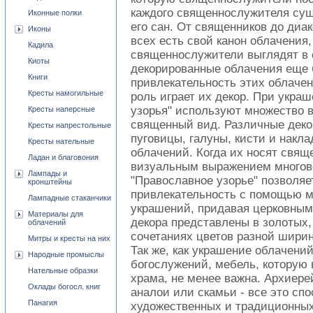
каждого священнослужителя сущ
Иконные полки
его сан. От священников до диак
Иконы
всех есть свой канон облачения,
Кадила
священнослужители выглядят в 
Киоты
декорированные облачения еще
Книги
привлекательность этих облаче
Кресты намогильные
роль играет их декор. При укра
узорья" используют множество 
Кресты наперсные
священный вид. Различные деко
Кресты напрестольные
пуговицы, галуны, кисти и накл
Кресты нательные
облачений. Когда их носят свящ
Ладан и благовония
визуальным выражением многов
Лампады и
"Православное узорье" позволяе
кронштейны
привлекательность с помощью м
Лампадные стаканчики
украшений, придавая церковным
Материалы для
декора представлены в золотых,
облачений
сочетаниях цветов разной ширин
Митры и кресты на них
Так же, как украшение облачени
Народные промыслы
богослужений, мебель, которую
Нательные образки
храма, не менее важна. Архиере
Оклады богосл. книг
аналои или скамьи - все это сп
Панагия
художественных и традиционных