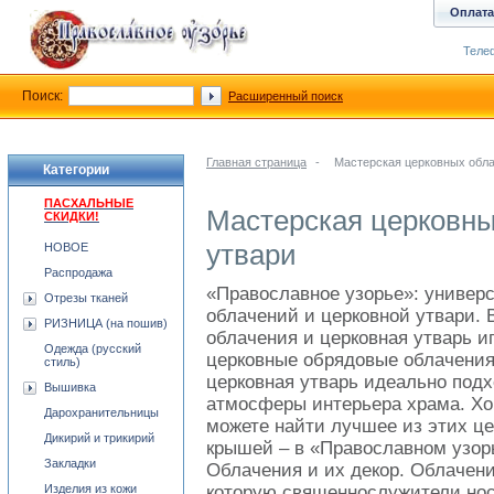
Оплата
Телеф
Поиск:
Расширенный поиск
Главная страница
-
Мастерская церковных обла
Категории
ПАСХАЛЬНЫЕ
Мастерская церковны
СКИДКИ!
утвари
НОВОЕ
Распродажа
«Православное узорье»: универ
Отрезы тканей
облачений и церковной утвари.
РИЗНИЦА (на пошив)
облачения и церковная утварь 
Одежда (русский
церковные обрядовые облачения
стиль)
церковная утварь идеально под
Вышивка
атмосферы интерьера храма. Хор
Дарохранительницы
можете найти лучшее из этих ц
Дикирий и трикирий
крышей – в «Православном узорь
Закладки
Облачения и их декор. Облачени
Изделия из кожи
которую священнослужители нос