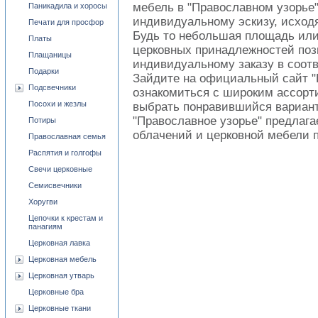
мебель в "Православном узорье"
Паникадила и хоросы
индивидуальному эскизу, исходя
Печати для просфор
Будь то небольшая площадь ил
Платы
церковных принадлежностей поз
Плащаницы
индивидуальному заказу в соот
Подарки
Зайдите на официальный сайт "
Подсвечники
ознакомиться с широким ассорт
Посохи и жезлы
выбрать понравившийся вариант
"Православное узорье" предлаг
Потиры
облачений и церковной мебели 
Православная семья
Распятия и голгофы
Свечи церковные
Семисвечники
Хоругви
Цепочки к крестам и
панагиям
Церковная лавка
Церковная мебель
Церковная утварь
Церковные бра
Церковные ткани