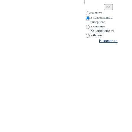
на сайте
в православном
интернете
в каталоге
Христианство.ru
в Яндекс
Искомое.ru