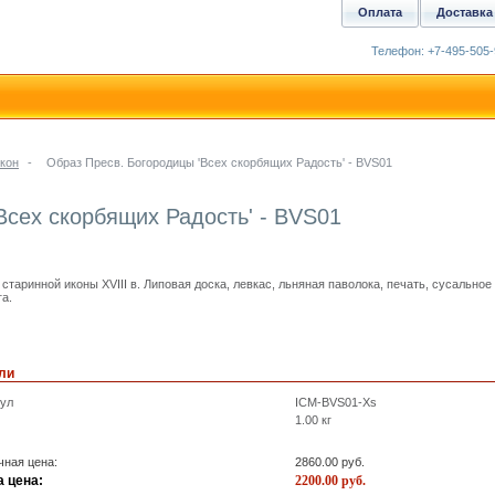
Оплата
Доставка
Телефон: +7-495-505-
кон
-
Образ Пресв. Богородицы 'Всех скорбящих Радость' - BVS01
Всех скорбящих Радость' - BVS01
 старинной иконы XVIII в. Липовая доска, левкас, льняная паволока, печать, сусальное
га.
ли
кул
ICM-BVS01-Xs
1.00
кг
ная цена:
2860.00
руб.
 цена:
2200.00
руб.