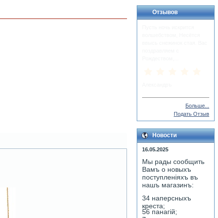
Отзывов
Пусть ночь искрится
волшебством, Несётся
ввысь снежинок стая. Вас
поздравляем с
Рождеством,...
Александръ
Больше...
Подать Отзыв
Новости
16.05.2025
Мы рады сообщить
Вамъ о новыхъ
поступленiяхъ въ
нашъ магазинъ:
34 наперсныхъ
креста;
56 панагiй;