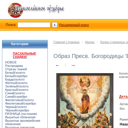
Поиск:
Расширенный поиск
Главная страница
-
Иконы
-
Копии старинных и
Категории
ПАСХАЛЬНЫЕ
Образ Пресв. Богородицы '
СКИДКИ!
НОВОЕ
←
→
Распродажа
Отрезы тканей
Белый/золото
Копия
Белый/серебро
ковче
Бордо/золото
Жёлтый/золото
Зелёный/золото
Красный/золото
Синий/золото
Дета
Синий/серебро
Фиолетовый/золото
Фиолетовый/серебро
Арти
Чёрный/золото
Вес
Чёрный/серебро
РИЗНИЦА (на пошив)
Вышитые облачения
Рыноч
Вышитые архиерейские
облачения
Наша
Вышитые греческие