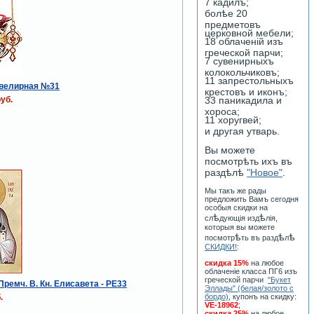
7 кадилъ;
болѣе 20
предметовъ
церковной мебели;
18 облаченiй изъ
греческой парчи;
7 сувенирныхъ
колокольчиковъ;
11 запрестольныхъ
велирная №31
крестовъ и иконъ;
уб.
33 паникадила и
хороса;
11 хоругвей;
и другая утварь.
Вы можете
посмотрѣть ихъ въ
раздѣлѣ
"Новое"
.
Мы такъ же рады
предложить Вамъ сегодня
особыя скидки на
ѣ
ѣ
сл
дующiя изд
лiя,
которыя вы можете
ѣ
ѣ
ѣ
посмотр
ть въ разд
л
СКИДКИ!
:
скидка 15%
на любое
облаченiе класса ПГ6 изъ
греческой парчи
"Букет
Премч. В. Кн. Елисавета - PE33
Эллады" (белая/золото с
.
бордо)
, купонъ на скидку:
VE-18962
;
скидка 25%
на любое