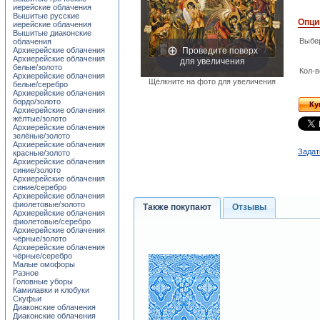
иерейские облачения
Вышитые русские
Опци
иерейские облачения
Вышитые диаконские
Выбе
облачения
Проведите поверх
Архиерейские облачения
для увеличения
Архиерейские облачения
белые/золото
Кол-в
Архиерейские облачения
Щёлкните на фото для увеличения
белые/серебро
Архиерейские облачения
бордо/золото
Ку
Архиерейские облачения
жёлтые/золото
Архиерейские облачения
зелёные/золото
Архиерейские облачения
Задат
красные/золото
Архиерейские облачения
синие/золото
Архиерейские облачения
синие/серебро
Архиерейские облачения
фиолетовые/золото
Также покупают
Отзывы
Архиерейские облачения
фиолетовые/серебро
Архиерейские облачения
чёрные/золото
Архиерейские облачения
чёрные/серебро
Малые омофоры
Разное
Головные уборы
Камилавки и клобуки
Скуфьи
Диаконские облачения
Диаконские облачения