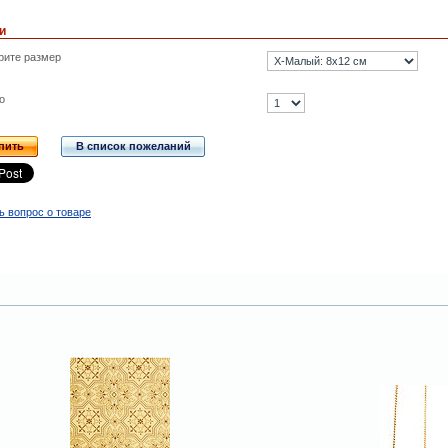
и
рите размер
о
пить
В список пожеланий
ь вопрос о товаре