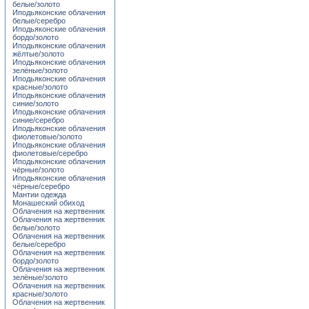
белые/золото
Иподьяконские облачения
белые/серебро
Иподьяконские облачения
бордо/золото
Иподьяконские облачения
жёлтые/золото
Иподьяконские облачения
зелёные/золото
Иподьяконские облачения
красные/золото
Иподьяконские облачения
синие/золото
Иподьяконские облачения
синие/серебро
Иподьяконские облачения
фиолетовые/золото
Иподьяконские облачения
фиолетовые/серебро
Иподьяконские облачения
чёрные/золото
Иподьяконские облачения
чёрные/серебро
Мантии одежда
Монашеский обиход
Облачения на жертвенник
Облачения на жертвенник
белые/золото
Облачения на жертвенник
белые/серебро
Облачения на жертвенник
бордо/золото
Облачения на жертвенник
зелёные/золото
Облачения на жертвенник
красные/золото
Облачения на жертвенник