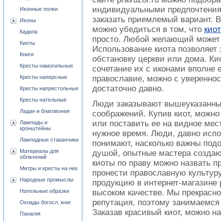
индивидуальными предпочтения
Иконные полки
заказать приемлемый вариант. 
Иконы
можно убедиться в том, что
киот
Кадила
просто. Любой желающий может 
Киоты
Использование киота позволяет
Книги
обстановку церкви или дома. К
Кресты намогильные
сочетание их с иконами вполне 
Кресты наперсные
православие, можно с увереннос
достаточно давно.
Кресты напрестольные
Кресты нательные
Люди заказывают вышеуказанный
Ладан и благовония
соображений. Купив киот, можно
или поставить ее на видное мес
Лампады и
кронштейны
нужное время. Люди, давно исп
Лампадные стаканчики
понимают, насколько важны подо
Материалы для
душой, опытные мастера созда
облачений
киоты по праву можно назвать 
Митры и кресты на них
пронести православную культуру
Народные промыслы
продукцию в интернет-магазине 
Нательные образки
высоком качестве. Мы прекрасно
репутация, поэтому занимаемся 
Оклады богосл. книг
Заказав красивый киот, можно н
Панагия