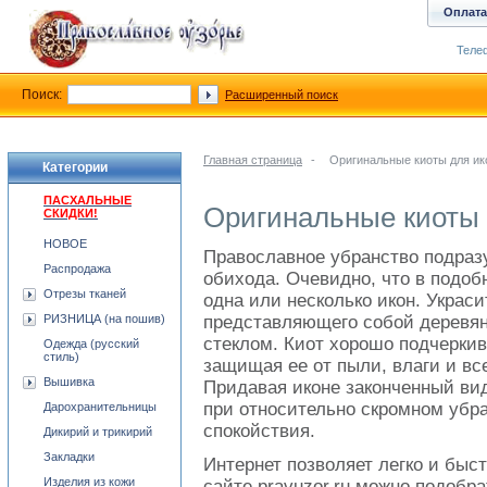
Оплата
Телеф
Поиск:
Расширенный поиск
Главная страница
-
Оригинальные киоты для ик
Категории
ПАСХАЛЬНЫЕ
Оригинальные киоты 
СКИДКИ!
НОВОЕ
Православное убранство подраз
Распродажа
обихода. Очевидно, что в подоб
Отрезы тканей
одна или несколько икон. Украс
РИЗНИЦА (на пошив)
представляющего собой деревя
стеклом. Киот хорошо подчеркив
Одежда (русский
стиль)
защищая ее от пыли, влаги и в
Вышивка
Придавая иконе законченный вид
при относительно скромном убр
Дарохранительницы
спокойствия.
Дикирий и трикирий
Закладки
Интернет позволяет легко и быс
Изделия из кожи
сайте pravuzor.ru можно подобра