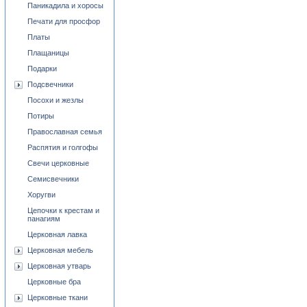
Паникадила и хоросы
Печати для просфор
Платы
Плащаницы
Подарки
Подсвечники
Посохи и жезлы
Потиры
Православная семья
Распятия и голгофы
Свечи церковные
Семисвечники
Хоругви
Цепочки к крестам и
панагиям
Церковная лавка
Церковная мебель
Церковная утварь
Церковные бра
Церковные ткани