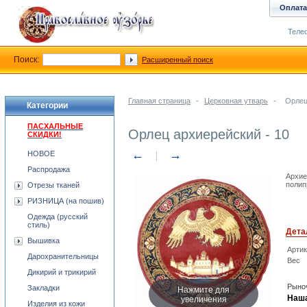
Оплата
Телеф
Поиск:
Расширенный поиск
Главная страница
-
Церковная утварь
-
Орлец
Категории
ПАСХАЛЬНЫЕ
Орлец архиерейский - 10
СКИДКИ!
←
→
НОВОЕ
Распродажа
Архие
полип
Отрезы тканей
РИЗНИЦА (на пошив)
Одежда (русский
стиль)
Дета
Вышивка
Арти
Дарохранительницы
Вес
Дикирий и трикирий
Рыноч
Нажмите для
Закладки
увеличения
Наша
Изделия из кожи