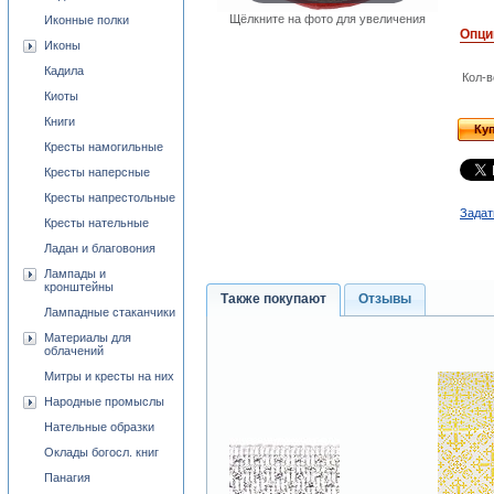
Щёлкните на фото для увеличения
Иконные полки
Опци
Иконы
Кадила
Кол-в
Киоты
Книги
Ку
Кресты намогильные
Кресты наперсные
Кресты напрестольные
Задат
Кресты нательные
Ладан и благовония
Лампады и
кронштейны
Также покупают
Отзывы
Лампадные стаканчики
Материалы для
облачений
Митры и кресты на них
Народные промыслы
Нательные образки
Оклады богосл. книг
Панагия