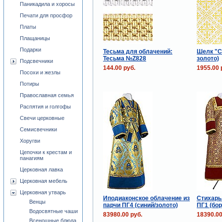
Паникадила и хоросы
Печати для просфор
Платы
Плащаницы
Подарки
Тесьма для облачений:
Шелк "С
Тесьма №Z828
золото)
Подсвечники
144.00 руб.
1955.00 
Посохи и жезлы
Потиры
Православная семья
Распятия и голгофы
Свечи церковные
Семисвечники
Хоругви
Цепочки к крестам и
панагиям
Церковная лавка
Церковная мебель
Церковная утварь
Иподиаконское облачение из
Стихарь
Венцы
парчи ПГ4 (синий/золото)
ПГ1 (бо
Водосвятные чаши
83980.00 руб.
18390.00
Всенощные блюда