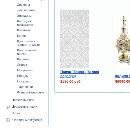
Дискосы
Для запивки
Звездицы
Кисти для
помазания
Ковшики
Копие
Крест-икона
запрестольные
Крестильные
ящики
Кропила
Лжицы
Мощевики
Парча "Канон" (белая/
серебро)
Кадило
Рипиды
2580.00 руб.
86090.00
Сосуды
Тарелочки
Фонари выносные
Церковные бра
Церковные ткани
Чётки
Ювелирные изделия