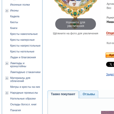
Арти
Иконные полки
Вес
Иконы
Кадила
Рыноч
Нажмите для
Наша
Киоты
увеличения
Книги
Опци
Щёлкните на фото для увеличения
Кресты намогильные
Кресты наперсные
Кол-в
Кресты напрестольные
Кресты нательные
Ку
Ладан и благовония
Лампады и
кронштейны
Лампадные стаканчики
Задат
Материалы для
облачений
Митры и кресты на них
Народные промыслы
Также покупают
Отзывы
Нательные образки
Оклады богосл. книг
Панагия