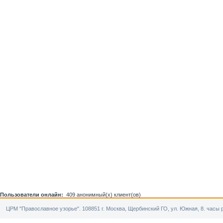
Пользователи онлайн:
409 анонимный(х) клиент(ов)
ЦРМ "Православное узорье". 108851 г. Москва, Щербинский ГО, ул. Южная, 8. часы р