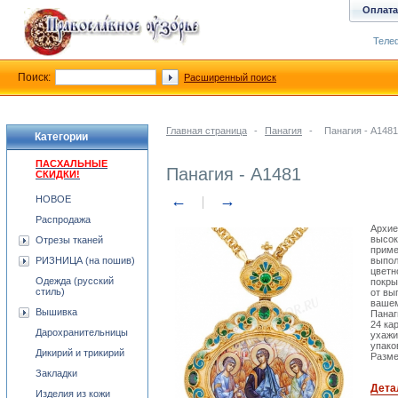
Оплата
Телеф
Поиск:
Расширенный поиск
Главная страница
-
Панагия
-
Панагия - A1481
Категории
ПАСХАЛЬНЫЕ
Панагия - A1481
СКИДКИ!
←
→
НОВОЕ
Распродажа
Архие
высок
Отрезы тканей
приме
РИЗНИЦА (на пошив)
выпол
цветн
Одежда (русский
покры
стиль)
от вы
вашем
Вышивка
Панаг
24 ка
Дарохранительницы
ухажи
упако
Дикирий и трикирий
Разме
Закладки
Дета
Изделия из кожи