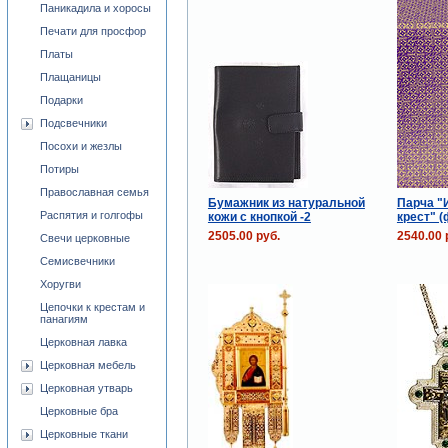
Паникадила и хоросы
Печати для просфор
Платы
Плащаницы
Подарки
Подсвечники
Посохи и жезлы
Потиры
Православная семья
Бумажник из натуральной
Парча "
Распятия и голгофы
кожи с кнопкой -2
крест" 
2505.00 руб.
2540.00 
Свечи церковные
Семисвечники
Хоругви
Цепочки к крестам и
панагиям
Церковная лавка
Церковная мебель
Церковная утварь
Церковные бра
Церковные ткани