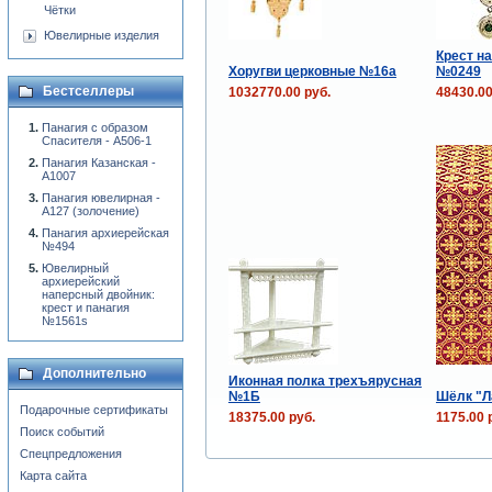
Чётки
Ювелирные изделия
Крест н
Хоругви церковные №16a
№0249
Бестселлеры
1032770.00 руб.
48430.00
Панагия с образом
Спасителя - A506-1
Панагия Казанская -
А1007
Панагия ювелирная -
А127 (золочение)
Панагия архиерейская
№494
Ювелирный
архиерейский
наперсный двойник:
крест и панагия
№1561s
Дополнительно
Иконная полка трехъярусная
№1Б
Шёлк "Л
Подарочные сертификаты
18375.00 руб.
1175.00 
Поиск событий
Спецпредложения
Карта сайта