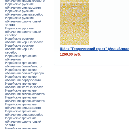
облачения красные/золото
Иерейские русские
облачения синие/золото
Иерейские русские
облачения синие/серебро
Иерейские русские
облачения фиолетовые/
золото
Иерейские русские
облачения фиолетовые/
серебро
Иерейские русские
облачения чёрные/золото
Иерейские русские
Шёлк "Георгиевский крест" (белый/золо
облачения чёрные/
серебро
1260.00 руб.
Иерейские греческие
облачения
Иерейские греческие
облачения белые/золото
Иерейские греческие
облачения белые/серебро
Иерейские греческие
облачения бордо/золото
Иерейские греческие
облачения жёлтые/золото
Иерейские греческие
облачения зелёные/золото
Иерейские греческие
облачения красные/золото
Иерейские греческие
облачения синие/золото
Иерейские греческие
облачения синие/серебро
Иерейские греческие
облачения фиолетовые/
золото
Иерейские греческие