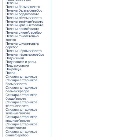
Пелены
Пелены белые/золото
Пелены белые/серебро
Пелены бордо/золото
Пелены жёлтые/золото
Пелены зелёные/золото
Пелены красные/золото
Пелены синие/золото
Пелены синие/серебро
Пелены фиолетовые/
золото
Пелены фиолетовые/
серебро
Пелены чёрные/золото
Пелены чёрные/серебро
Подризники
Подрясники и рясы
Подсаккосники
Покровцы
Пояса
Стихари алтарников
Стихари алтарников
белые/золото
Стихари алтарников
белые/серебро
Стихари алтарников
бордо/золото
Стихари алтарников
жёлтые/золото
Стихари алтарников
зелёные/золото
Стихари алтарников
красные/золото
Стихари алтарников
синие/золото
Стихари алтарников
синие/серебро