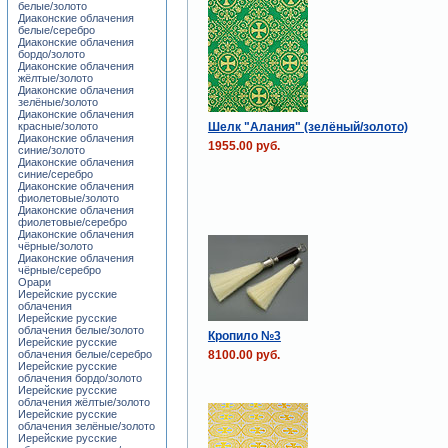
белые/золото
Диаконские облачения
белые/серебро
Диаконские облачения
бордо/золото
Диаконские облачения
жёлтые/золото
Диаконские облачения
зелёные/золото
Диаконские облачения
Шелк "Алания" (зелёный/золото)
красные/золото
Диаконские облачения
1955.00 руб.
синие/золото
Диаконские облачения
синие/серебро
Диаконские облачения
фиолетовые/золото
Диаконские облачения
фиолетовые/серебро
Диаконские облачения
чёрные/золото
Диаконские облачения
чёрные/серебро
Орари
Иерейские русские
облачения
Иерейские русские
облачения белые/золото
Кропило №3
Иерейские русские
8100.00 руб.
облачения белые/серебро
Иерейские русские
облачения бордо/золото
Иерейские русские
облачения жёлтые/золото
Иерейские русские
облачения зелёные/золото
Иерейские русские