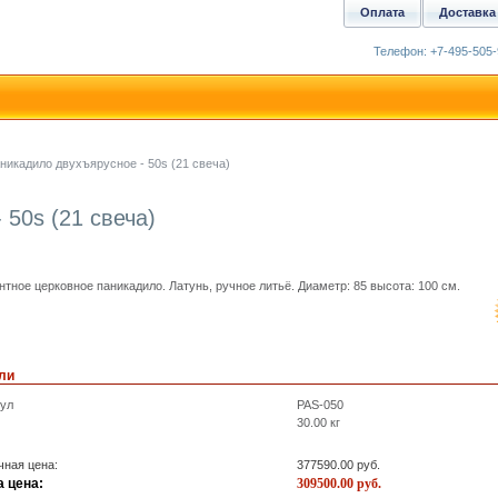
Оплата
Доставка
Телефон: +7-495-505-
никадило двухъярусное - 50s (21 свеча)
50s (21 свеча)
нтное церковное паникадило. Латунь, ручное литьё. Диаметр: 85 высота: 100 см.
ли
кул
PAS-050
30.00
кг
ная цена:
377590.00
руб.
 цена:
309500.00
руб.