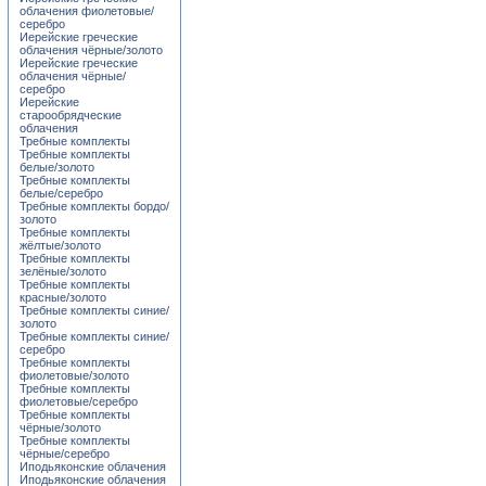
облачения фиолетовые/
серебро
Иерейские греческие
облачения чёрные/золото
Иерейские греческие
облачения чёрные/
серебро
Иерейские
старообрядческие
облачения
Требные комплекты
Требные комплекты
белые/золото
Требные комплекты
белые/серебро
Требные комплекты бордо/
золото
Требные комплекты
жёлтые/золото
Требные комплекты
зелёные/золото
Требные комплекты
красные/золото
Требные комплекты синие/
золото
Требные комплекты синие/
серебро
Требные комплекты
фиолетовые/золото
Требные комплекты
фиолетовые/серебро
Требные комплекты
чёрные/золото
Требные комплекты
чёрные/серебро
Иподьяконские облачения
Иподьяконские облачения