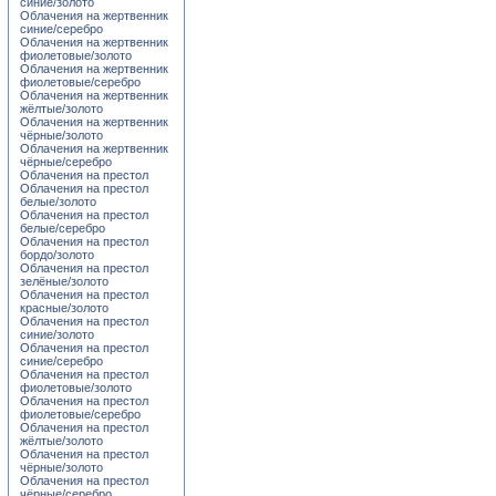
синие/золото
Облачения на жертвенник
синие/серебро
Облачения на жертвенник
фиолетовые/золото
Облачения на жертвенник
фиолетовые/серебро
Облачения на жертвенник
жёлтые/золото
Облачения на жертвенник
чёрные/золото
Облачения на жертвенник
чёрные/серебро
Облачения на престол
Облачения на престол
белые/золото
Облачения на престол
белые/серебро
Облачения на престол
бордо/золото
Облачения на престол
зелёные/золото
Облачения на престол
красные/золото
Облачения на престол
синие/золото
Облачения на престол
синие/серебро
Облачения на престол
фиолетовые/золото
Облачения на престол
фиолетовые/серебро
Облачения на престол
жёлтые/золото
Облачения на престол
чёрные/золото
Облачения на престол
чёрные/серебро