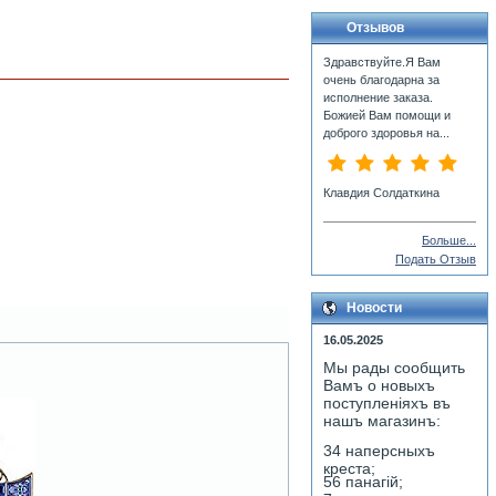
Отзывов
Здравствуйте.Я Вам
очень благодарна за
исполнение заказа.
Божией Вам помощи и
доброго здоровья на...
Клавдия Солдаткина
Больше...
Подать Отзыв
Новости
16.05.2025
Мы рады сообщить
Вамъ о новыхъ
поступленiяхъ въ
нашъ магазинъ:
34 наперсныхъ
креста;
56 панагiй;