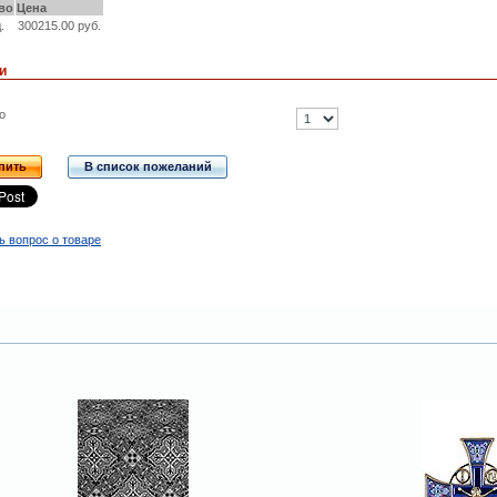
во
Цена
.
300215.00 руб.
и
о
пить
В список пожеланий
ь вопрос о товаре