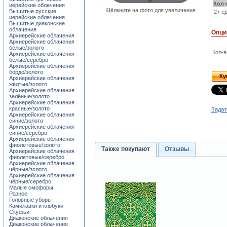
Кол-
иерейские облачения
Щёлкните на фото для увеличения
Вышитые русские
2+ ед
иерейские облачения
Вышитые диаконские
облачения
Опци
Архиерейские облачения
Архиерейские облачения
белые/золото
Кол-в
Архиерейские облачения
белые/серебро
Архиерейские облачения
бордо/золото
Ку
Архиерейские облачения
жёлтые/золото
Архиерейские облачения
зелёные/золото
Архиерейские облачения
красные/золото
Задат
Архиерейские облачения
синие/золото
Архиерейские облачения
синие/серебро
Архиерейские облачения
фиолетовые/золото
Также покупают
Отзывы
Архиерейские облачения
фиолетовые/серебро
Архиерейские облачения
чёрные/золото
Архиерейские облачения
чёрные/серебро
Малые омофоры
Разное
Головные уборы
Камилавки и клобуки
Скуфьи
Диаконские облачения
Диаконские облачения