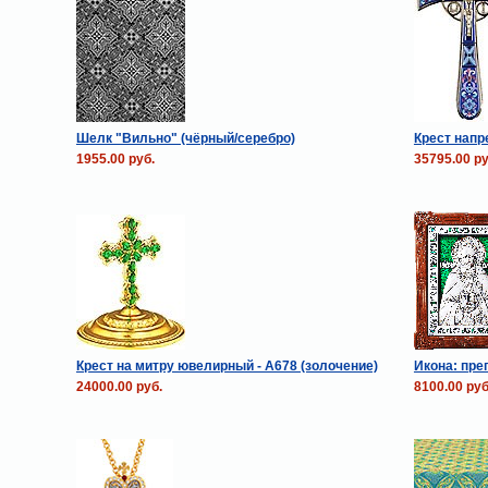
Шелк "Вильно" (чёрный/серебро)
Крест напр
1955.00 руб.
35795.00 ру
Крест на митру ювелирный - А678 (золочение)
Икона: пре
24000.00 руб.
8100.00 руб