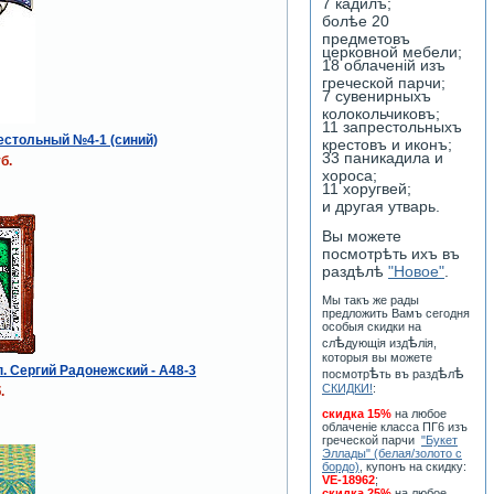
7 кадилъ;
болѣе 20
предметовъ
церковной мебели;
18 облаченiй изъ
греческой парчи;
7 сувенирныхъ
колокольчиковъ;
11 запрестольныхъ
естольный №4-1 (синий)
крестовъ и иконъ;
33 паникадила и
б.
хороса;
11 хоругвей;
и другая утварь.
Вы можете
посмотрѣть ихъ въ
раздѣлѣ
"Новое"
.
Мы такъ же рады
предложить Вамъ сегодня
особыя скидки на
ѣ
ѣ
сл
дующiя изд
лiя,
которыя вы можете
п. Сергий Радонежский - A48-3
ѣ
ѣ
ѣ
посмотр
ть въ разд
л
СКИДКИ!
:
.
скидка 15%
на любое
облаченiе класса ПГ6 изъ
греческой парчи
"Букет
Эллады" (белая/золото с
бордо)
, купонъ на скидку:
VE-18962
;
скидка 25%
на любое