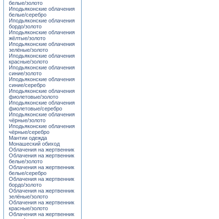
белые/золото
Иподьяконские облачения
белые/серебро
Иподьяконские облачения
бордо/золото
Иподьяконские облачения
жёлтые/золото
Иподьяконские облачения
зелёные/золото
Иподьяконские облачения
красные/золото
Иподьяконские облачения
синие/золото
Иподьяконские облачения
синие/серебро
Иподьяконские облачения
фиолетовые/золото
Иподьяконские облачения
фиолетовые/серебро
Иподьяконские облачения
чёрные/золото
Иподьяконские облачения
чёрные/серебро
Мантии одежда
Монашеский обиход
Облачения на жертвенник
Облачения на жертвенник
белые/золото
Облачения на жертвенник
белые/серебро
Облачения на жертвенник
бордо/золото
Облачения на жертвенник
зелёные/золото
Облачения на жертвенник
красные/золото
Облачения на жертвенник