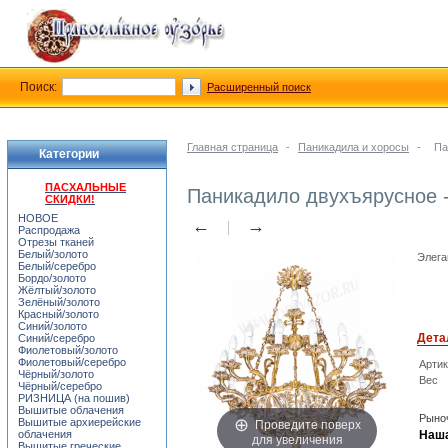
Поиск:
Расширенный поиск
Главная страница
-
Паникадила и хоросы
-
Па
Категории
ПАСХАЛЬНЫЕ
Паникадило двухъярусное - 
СКИДКИ!
НОВОЕ
←
→
Распродажа
Отрезы тканей
Белый/золото
Элега
Белый/серебро
Бордо/золото
Жёлтый/золото
Зелёный/золото
Красный/золото
Синий/золото
Дета
Синий/серебро
Фиолетовый/золото
Фиолетовый/серебро
Арти
Чёрный/золото
Вес
Чёрный/серебро
РИЗНИЦА (на пошив)
Вышитые облачения
Рыноч
Проведите поверх
Вышитые архиерейские
облачения
Наша
для увеличения
Вышитые греческие