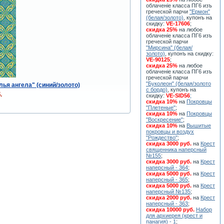
облаченiе класса ПГ6 изъ
греческой парчи
"Ермон"
(белая/золото)
, купонъ на
скидку:
VE-17606
;
скидка 25%
на любое
облаченiе класса ПГ6 изъ
греческой парчи
"Мирсина" (белая/
золото)
, купонъ на скидку:
VE-90125
;
скидка 25%
на любое
облаченiе класса ПГ6 изъ
греческой парчи
"Буколеон" (белая/золото
ья ангела" (синий/золото)
с бордо)
, купонъ на
.
скидку:
VE-SID56
;
скидка 10%
на
Покровцы
"Плетеные"
;
скидка 10%
на
Покровцы
"Воскресение"
;
скидка 10%
на
Вышитые
покровцы и воздух
"Рождество"
;
скидка 3000 руб.
на
Крест
священника наперсный
№155
;
скидка 3000 руб.
на
Крест
наперсный - 364
;
скидка 5000 руб.
на
Крест
наперсный - 365
;
скидка 5000 руб.
на
Крест
наперсный №135
;
скидка 2000 руб.
на
Крест
наперсный - 363
;
скидка 10000 руб.
Набор
для архиерея (крест и
панагия) - 1
;