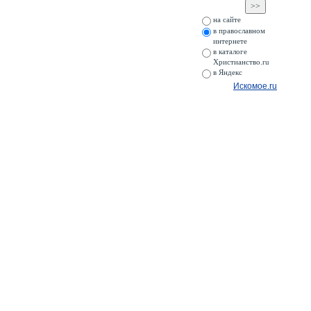
на сайте
в православном
интернете
в каталоге
Христианство.ru
в Яндекс
Искомое.ru