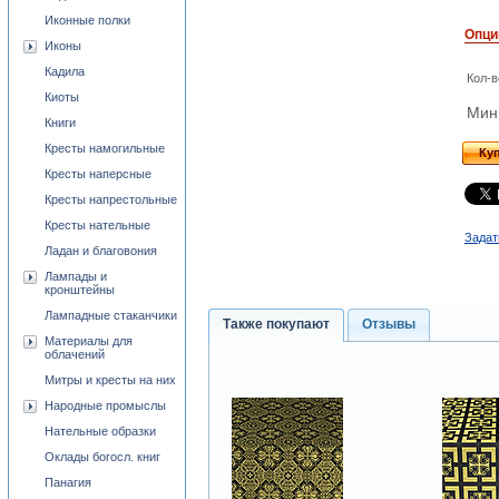
Иконные полки
Опци
Иконы
Кадила
Кол-в
Киоты
Мини
Книги
Кресты намогильные
Ку
Кресты наперсные
Кресты напрестольные
Кресты нательные
Задат
Ладан и благовония
Лампады и
кронштейны
Лампадные стаканчики
Также покупают
Отзывы
Материалы для
облачений
Митры и кресты на них
Народные промыслы
Нательные образки
Оклады богосл. книг
Панагия