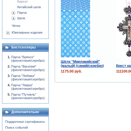
Бархат
Китайский шелк
Парча
Шелк
Чётки
Ювелирные изделия
Бестселлеры
Парча "Брянск"
(фиолетовая/серебро)
Шёлк "Мирликийский"
(малый) (синий/серебро)
Крест н
Парча "Василия"
(фиолетовая/серебро)
1175.00 руб.
111100.0
Парча "Любава"
(фиолетовая/серебро)
Парча "Лавра"
(фиолетовая/серебро)
Парча "Путивль"
(фиолетовая/серебро)
Дополнительно
Подарочные сертификаты
Поиск событий