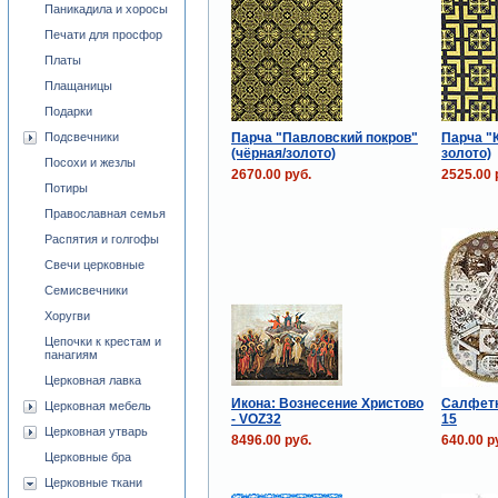
Паникадила и хоросы
Печати для просфор
Платы
Плащаницы
Подарки
Парча "Павловский покров"
Парча "
Подсвечники
(чёрная/золото)
золото)
Посохи и жезлы
2670.00 руб.
2525.00 
Потиры
Православная семья
Распятия и голгофы
Свечи церковные
Семисвечники
Хоругви
Цепочки к крестам и
панагиям
Церковная лавка
Икона: Вознесение Христово
Салфетк
Церковная мебель
- VOZ32
15
Церковная утварь
8496.00 руб.
640.00 р
Церковные бра
Церковные ткани