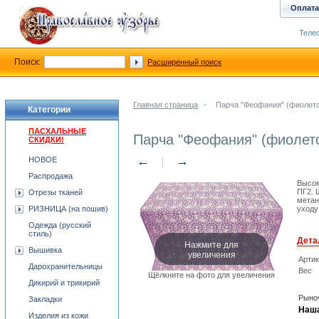
Оплата
Телеф
Поиск:
Расширенный поиск
Главная страница
-
Парча "Феофания" (фиолето
Категории
ПАСХАЛЬНЫЕ
Парча "Феофания" (фиолет
СКИДКИ!
←
→
НОВОЕ
Распродажа
Высок
ПГ2. 
Отрезы тканей
метан
РИЗНИЦА (на пошив)
уходу
Одежда (русский
стиль)
Дета
Нажмите для
Вышивка
увеличения
Арти
Дарохранительницы
Вес
Щёлкните на фото для увеличения
Дикирий и трикирий
Рыноч
Закладки
Наша
Изделия из кожи