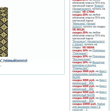
облаченiе класса ПГ6 изъ
греческой парчи
"Ермон"
(белая/золото)
, купонъ на
скидку:
VE-17606
;
скидка 25%
на любое
облаченiе класса ПГ6 изъ
греческой парчи
"Мирсина" (белая/
золото)
, купонъ на скидку:
VE-90125
;
скидка 25%
на любое
облаченiе класса ПГ6 изъ
греческой парчи
"Буколеон" (белая/золото
с бордо)
, купонъ на
скидку:
VE-SID56
;
скидка 10%
на
Покровцы
"Плетеные"
;
скидка 10%
на
Покровцы
"Воскресение"
;
" (чёрный/золото)
скидка 10%
на
Вышитые
.
покровцы и воздух
"Рождество"
;
скидка 3000 руб.
на
Крест
священника наперсный
№155
;
скидка 3000 руб.
на
Крест
наперсный - 364
;
скидка 5000 руб.
на
Крест
наперсный - 365
;
скидка 5000 руб.
на
Крест
наперсный №135
;
скидка 2000 руб.
на
Крест
наперсный - 363
;
скидка 10000 руб.
Набор
для архиерея (крест и
панагия) - 1
;