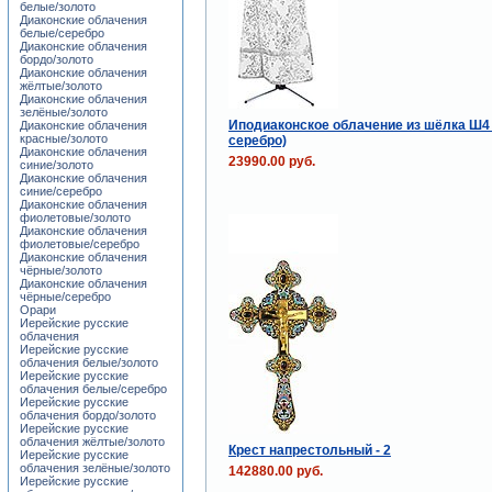
белые/золото
Диаконские облачения
белые/серебро
Диаконские облачения
бордо/золото
Диаконские облачения
жёлтые/золото
Диаконские облачения
зелёные/золото
Иподиаконское облачение из шёлка Ш4
Диаконские облачения
красные/золото
серебро)
Диаконские облачения
23990.00 руб.
синие/золото
Диаконские облачения
синие/серебро
Диаконские облачения
фиолетовые/золото
Диаконские облачения
фиолетовые/серебро
Диаконские облачения
чёрные/золото
Диаконские облачения
чёрные/серебро
Орари
Иерейские русские
облачения
Иерейские русские
облачения белые/золото
Иерейские русские
облачения белые/серебро
Иерейские русские
облачения бордо/золото
Иерейские русские
облачения жёлтые/золото
Крест напрестольный - 2
Иерейские русские
облачения зелёные/золото
142880.00 руб.
Иерейские русские