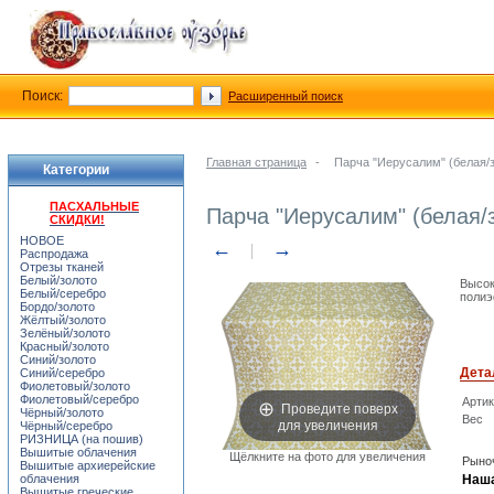
Поиск:
Расширенный поиск
Главная страница
-
Парча "Иерусалим" (белая/
Категории
ПАСХАЛЬНЫЕ
Парча "Иерусалим" (белая/
СКИДКИ!
НОВОЕ
←
→
Распродажа
Отрезы тканей
Белый/золото
Высок
Белый/серебро
полиэ
Бордо/золото
Жёлтый/золото
Зелёный/золото
Красный/золото
Синий/золото
Дета
Синий/серебро
Фиолетовый/золото
Фиолетовый/серебро
Арти
Проведите поверх
Чёрный/золото
Вес
для увеличения
Чёрный/серебро
РИЗНИЦА (на пошив)
Вышитые облачения
Щёлкните на фото для увеличения
Рыноч
Вышитые архиерейские
облачения
Наша
Вышитые греческие