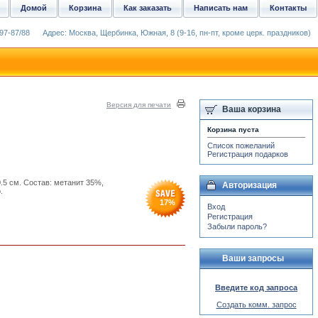
Домой
Корзина
Как заказать
Написать нам
Контакты
97-87/88
Адрес: Москва, Щербинка, Южная, 8 (9-16, пн-пт, кроме церк. праздников)
Версия для печати
Ваша корзина
Корзина пуста
Список пожеланий
Регистрация подарков
.5 см. Состав: метанит 35%,
Авторизация
.
17
%
Вход
Регистрация
Забыли пароль?
Ваши запросы
Введите код запроса
Создать комм. запрос