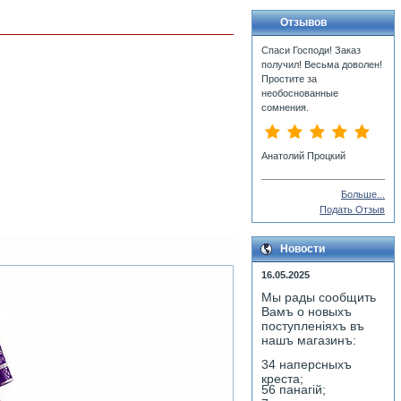
Отзывов
Спаси Господи! Заказ
получил! Весьма доволен!
Простите за
необоснованные
сомнения.
Анатолий Процкий
Больше...
Подать Отзыв
Новости
16.05.2025
Мы рады сообщить
Вамъ о новыхъ
поступленiяхъ въ
нашъ магазинъ:
34 наперсныхъ
креста;
56 панагiй;