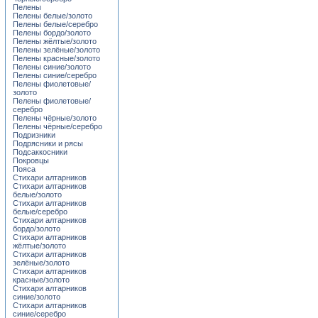
Пелены
Пелены белые/золото
Пелены белые/серебро
Пелены бордо/золото
Пелены жёлтые/золото
Пелены зелёные/золото
Пелены красные/золото
Пелены синие/золото
Пелены синие/серебро
Пелены фиолетовые/
золото
Пелены фиолетовые/
серебро
Пелены чёрные/золото
Пелены чёрные/серебро
Подризники
Подрясники и рясы
Подсаккосники
Покровцы
Пояса
Стихари алтарников
Стихари алтарников
белые/золото
Стихари алтарников
белые/серебро
Стихари алтарников
бордо/золото
Стихари алтарников
жёлтые/золото
Стихари алтарников
зелёные/золото
Стихари алтарников
красные/золото
Стихари алтарников
синие/золото
Стихари алтарников
синие/серебро