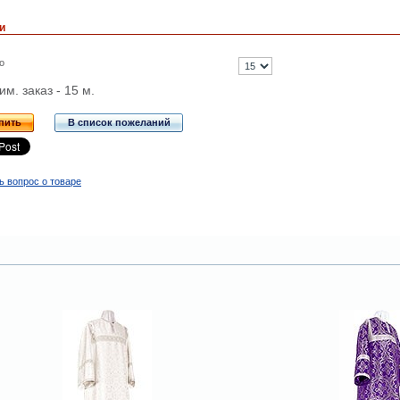
и
о
м. заказ - 15 м.
пить
В список пожеланий
ь вопрос о товаре