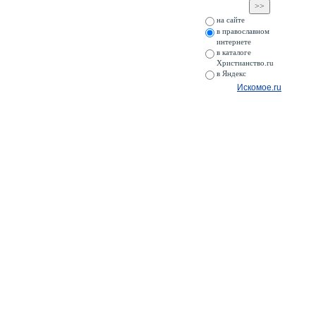
на сайте
в православном
интернете
в каталоге
Христианство.ru
в Яндекс
Искомое.ru