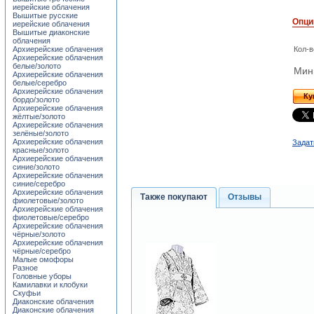
иерейские облачения
Вышитые русские
Опци
иерейские облачения
Вышитые диаконские
облачения
Архиерейские облачения
Кол-в
Архиерейские облачения
белые/золото
Мини
Архиерейские облачения
белые/серебро
Архиерейские облачения
Ку
бордо/золото
Архиерейские облачения
жёлтые/золото
Архиерейские облачения
зелёные/золото
Архиерейские облачения
Задат
красные/золото
Архиерейские облачения
синие/золото
Архиерейские облачения
синие/серебро
Архиерейские облачения
Также покупают
Отзывы
фиолетовые/золото
Архиерейские облачения
фиолетовые/серебро
Архиерейские облачения
чёрные/золото
Архиерейские облачения
чёрные/серебро
Малые омофоры
Разное
Головные уборы
Камилавки и клобуки
Скуфьи
Диаконские облачения
Диаконские облачения