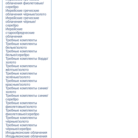
облачения фиолетовые/
серебро
Иерейские греческие
облачения чёрные/золото
Иерейские греческие
облачения чёрные/
серебро
Иерейские
старообрядческие
облачения
Требные комплекты
Требные комплекты
белые/золото
Требные комплекты
белые/серебро
Требные комплекты бордо/
золото
Требные комплекты
жёлтые/золото
Требные комплекты
зелёные/золото
Требные комплекты
красные/золото
Требные комплекты синие/
золото
Требные комплекты синие/
серебро
Требные комплекты
фиолетовые/золото
Требные комплекты
фиолетовые/серебро
Требные комплекты
чёрные/золото
Требные комплекты
чёрные/серебро
Иподьяконские облачения
Иподьяконские облачения