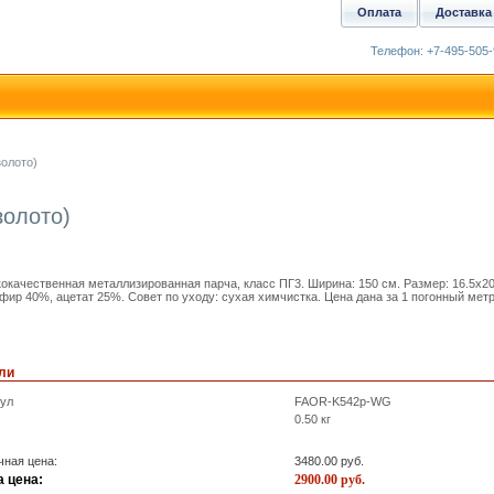
Оплата
Доставка
Телефон: +7-495-505-
золото)
золото)
окачественная металлизированная парча, класс ПГ3. Ширина: 150 см. Размер: 16.5x20
фир 40%, ацетат 25%. Совет по уходу: сухая химчистка. Цена дана за 1 погонный метр
ли
кул
FAOR-K542p-WG
0.50
кг
ная цена:
3480.00
руб.
 цена:
2900.00
руб.