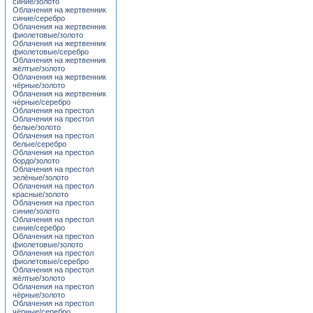
синие/золото
Облачения на жертвенник
синие/серебро
Облачения на жертвенник
фиолетовые/золото
Облачения на жертвенник
фиолетовые/серебро
Облачения на жертвенник
жёлтые/золото
Облачения на жертвенник
чёрные/золото
Облачения на жертвенник
чёрные/серебро
Облачения на престол
Облачения на престол
белые/золото
Облачения на престол
белые/серебро
Облачения на престол
бордо/золото
Облачения на престол
зелёные/золото
Облачения на престол
красные/золото
Облачения на престол
синие/золото
Облачения на престол
синие/серебро
Облачения на престол
фиолетовые/золото
Облачения на престол
фиолетовые/серебро
Облачения на престол
жёлтые/золото
Облачения на престол
чёрные/золото
Облачения на престол
чёрные/серебро