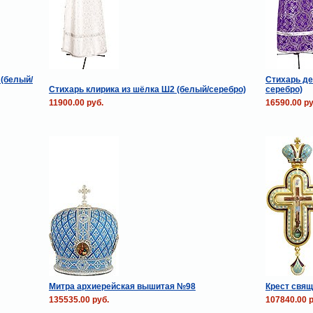
 (белый/
Стихарь де
Стихарь клирика из шёлка Ш2 (белый/серебро)
серебро)
11900.00 руб.
16590.00 ру
Митра архиерейская вышитая №98
Крест свя
135535.00 руб.
107840.00 р