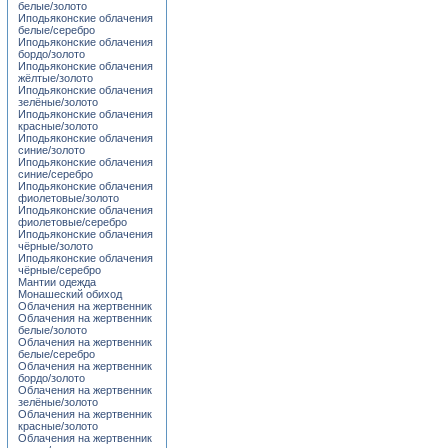
белые/золото
Иподьяконские облачения
белые/серебро
Иподьяконские облачения
бордо/золото
Иподьяконские облачения
жёлтые/золото
Иподьяконские облачения
зелёные/золото
Иподьяконские облачения
красные/золото
Иподьяконские облачения
синие/золото
Иподьяконские облачения
синие/серебро
Иподьяконские облачения
фиолетовые/золото
Иподьяконские облачения
фиолетовые/серебро
Иподьяконские облачения
чёрные/золото
Иподьяконские облачения
чёрные/серебро
Мантии одежда
Монашеский обиход
Облачения на жертвенник
Облачения на жертвенник
белые/золото
Облачения на жертвенник
белые/серебро
Облачения на жертвенник
бордо/золото
Облачения на жертвенник
зелёные/золото
Облачения на жертвенник
красные/золото
Облачения на жертвенник