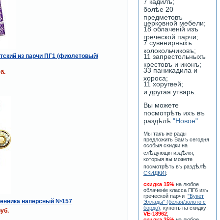
7 кадилъ;
болѣе 20
предметовъ
церковной мебели;
18 облаченiй изъ
греческой парчи;
7 сувенирныхъ
колокольчиковъ;
тский из парчи ПГ1 (фиолетовый/
11 запрестольныхъ
крестовъ и иконъ;
33 паникадила и
б.
хороса;
11 хоругвей;
и другая утварь.
Вы можете
посмотрѣть ихъ въ
раздѣлѣ
"Новое"
.
Мы такъ же рады
предложить Вамъ сегодня
особыя скидки на
ѣ
ѣ
сл
дующiя изд
лiя,
которыя вы можете
ѣ
ѣ
ѣ
посмотр
ть въ разд
л
СКИДКИ!
:
скидка 15%
на любое
облаченiе класса ПГ6 изъ
греческой парчи
"Букет
щенника наперсный №157
Эллады" (белая/золото с
бордо)
, купонъ на скидку:
уб.
VE-18962
;
скидка 25%
на любое