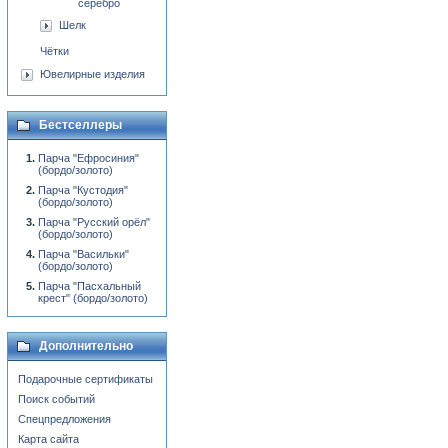
серебро
Шелк
Чётки
Ювелирные изделия
Бестселлеры
Парча "Ефросиния"
(бордо/золото)
Парча "Кустодия"
(бордо/золото)
Парча "Русский орёл"
(бордо/золото)
Парча "Васильки"
(бордо/золото)
Парча "Пасхальный
крест" (бордо/золото)
Дополнительно
Подарочные сертификаты
Поиск событий
Спецпредложения
Карта сайта