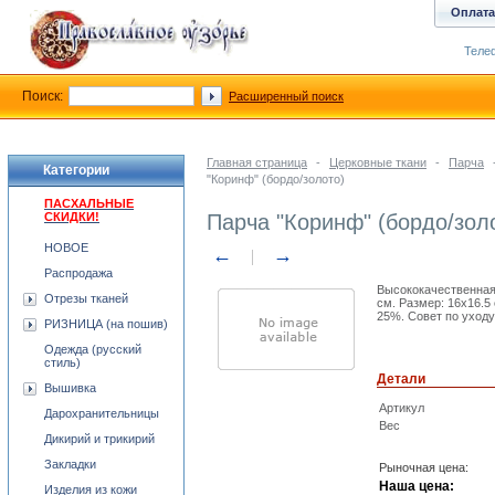
Оплата
Телеф
Поиск:
Расширенный поиск
Главная страница
-
Церковные ткани
-
Парча
Категории
"Коринф" (бордо/золото)
ПАСХАЛЬНЫЕ
СКИДКИ!
Парча "Коринф" (бордо/зол
НОВОЕ
←
→
Распродажа
Высококачественная
Отрезы тканей
см. Размер: 16x16.5
25%. Совет по уходу
РИЗНИЦА (на пошив)
Одежда (русский
стиль)
Детали
Вышивка
Артикул
Дарохранительницы
Вес
Дикирий и трикирий
Закладки
Рыночная цена:
Наша цена:
Изделия из кожи