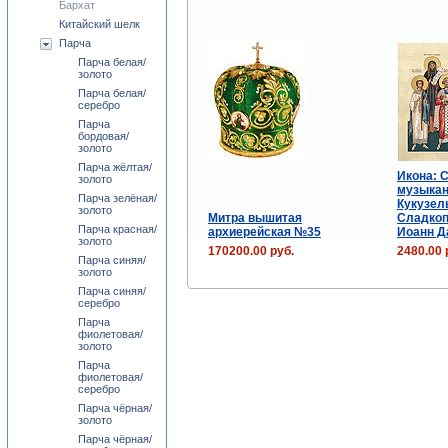
Бархат
Китайский шелк
Парча
Парча белая/
золото
Парча белая/
серебро
Парча
бордовая/
золото
Парча жёлтая/
Икона: 
золото
музыкан
Парча зелёная/
Кукузел
золото
Митра вышитая
Сладкоп
Парча красная/
архиерейская №35
Иоанн Д
золото
170200.00 руб.
2480.00 
Парча синяя/
золото
Парча синяя/
серебро
Парча
фиолетовая/
золото
Парча
фиолетовая/
серебро
Парча чёрная/
золото
Парча чёрная/