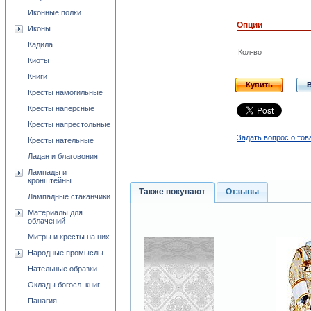
Иконные полки
Опции
Иконы
Кадила
Кол-во
Киоты
Книги
Купить
Кресты намогильные
Кресты наперсные
Кресты напрестольные
Задать вопрос о тов
Кресты нательные
Ладан и благовония
Лампады и
кронштейны
Также покупают
Отзывы
Лампадные стаканчики
Материалы для
облачений
Митры и кресты на них
Народные промыслы
Нательные образки
Оклады богосл. книг
Панагия