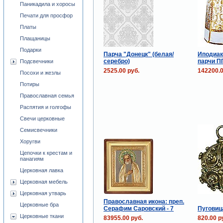
Паникадила и хоросы
Печати для просфор
Платы
Плащаницы
Подарки
Парча "Донецк" (белая/
Иподиак
серебро)
парчи П
Подсвечники
2525.00 руб.
142200.0
Посохи и жезлы
Потиры
Православная семья
Распятия и голгофы
Свечи церковные
Семисвечники
Хоругви
Цепочки к крестам и
панагиям
Церковная лавка
Церковная мебель
Церковная утварь
Православная икона: преп.
Церковные бра
Серафим Саровский - 7
Пуговица
Церковные ткани
83955.00 руб.
820.00 р