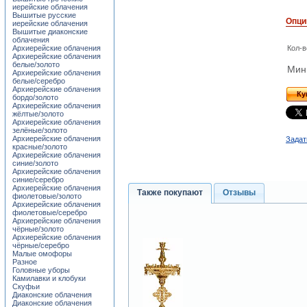
иерейские облачения
Вышитые русские
Опци
иерейские облачения
Вышитые диаконские
облачения
Архиерейские облачения
Кол-в
Архиерейские облачения
белые/золото
Мини
Архиерейские облачения
белые/серебро
Архиерейские облачения
Ку
бордо/золото
Архиерейские облачения
жёлтые/золото
Архиерейские облачения
зелёные/золото
Архиерейские облачения
Задат
красные/золото
Архиерейские облачения
синие/золото
Архиерейские облачения
синие/серебро
Архиерейские облачения
Также покупают
Отзывы
фиолетовые/золото
Архиерейские облачения
фиолетовые/серебро
Архиерейские облачения
чёрные/золото
Архиерейские облачения
чёрные/серебро
Малые омофоры
Разное
Головные уборы
Камилавки и клобуки
Скуфьи
Диаконские облачения
Диаконские облачения