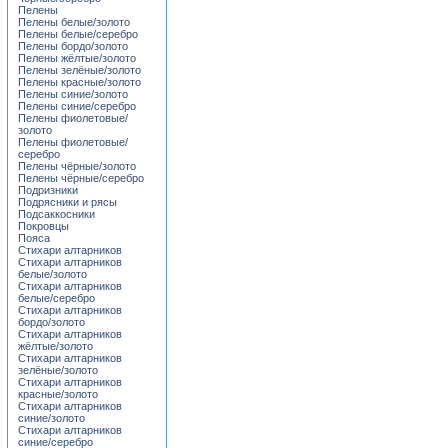
Пелены
Пелены белые/золото
Пелены белые/серебро
Пелены бордо/золото
Пелены жёлтые/золото
Пелены зелёные/золото
Пелены красные/золото
Пелены синие/золото
Пелены синие/серебро
Пелены фиолетовые/
золото
Пелены фиолетовые/
серебро
Пелены чёрные/золото
Пелены чёрные/серебро
Подризники
Подрясники и рясы
Подсаккосники
Покровцы
Пояса
Стихари алтарников
Стихари алтарников
белые/золото
Стихари алтарников
белые/серебро
Стихари алтарников
бордо/золото
Стихари алтарников
жёлтые/золото
Стихари алтарников
зелёные/золото
Стихари алтарников
красные/золото
Стихари алтарников
синие/золото
Стихари алтарников
синие/серебро