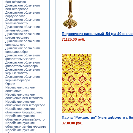
белые/золото
Диаконские облачения
белые/серебро
Диаконские облачения
бордо/золото
Диаконские облачения
жёлтые/золото
Диаконские облачения
зелёные/золото
Подсвечник напольный -54 (на 40 свече
Диаконские облачения
красные/золото
71125.00 руб.
Диаконские облачения
синие/золото
Диаконские облачения
синие/серебро
Диаконские облачения
фиолетовые/золото
Диаконские облачения
фиолетовые/серебро
Диаконские облачения
чёрные/золото
Диаконские облачения
чёрные/серебро
Орари
Иерейские русские
облачения
Иерейские русские
облачения белые/золото
Иерейские русские
облачения белые/серебро
Иерейские русские
облачения бордо/золото
Иерейские русские
Парча "Рождество" (жёлтая/золото с бо
облачения жёлтые/золото
3730.00 руб.
Иерейские русские
облачения зелёные/золото
Иерейские русские