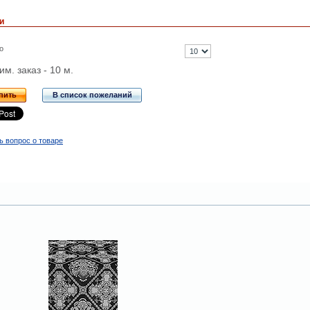
и
о
м. заказ - 10 м.
пить
В список пожеланий
ь вопрос о товаре