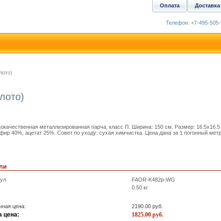
Оплата
Доставка
Телефон: +7-495-505-
лото)
лото)
окачественная металлизированная парча, класс П. Ширина: 150 см. Размер: 16.5x16.5
фир 40%, ацетат 25%. Совет по уходу: сухая химчистка. Цена дана за 1 погонный метр
ли
кул
FAOR-K482p-WG
0.50
кг
ная цена:
2190.00
руб.
 цена:
1825.00
руб.