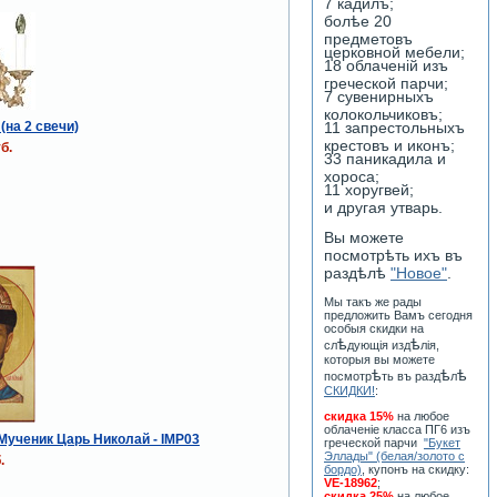
7 кадилъ;
болѣе 20
предметовъ
церковной мебели;
18 облаченiй изъ
греческой парчи;
7 сувенирныхъ
колокольчиковъ;
(на 2 свечи)
11 запрестольныхъ
крестовъ и иконъ;
б.
33 паникадила и
хороса;
11 хоругвей;
и другая утварь.
Вы можете
посмотрѣть ихъ въ
раздѣлѣ
"Новое"
.
Мы такъ же рады
предложить Вамъ сегодня
особыя скидки на
ѣ
ѣ
сл
дующiя изд
лiя,
которыя вы можете
ѣ
ѣ
ѣ
посмотр
ть въ разд
л
СКИДКИ!
:
скидка 15%
на любое
облаченiе класса ПГ6 изъ
 Мученик Царь Николай - IMP03
греческой парчи
"Букет
Эллады" (белая/золото с
.
бордо)
, купонъ на скидку:
VE-18962
;
скидка 25%
на любое