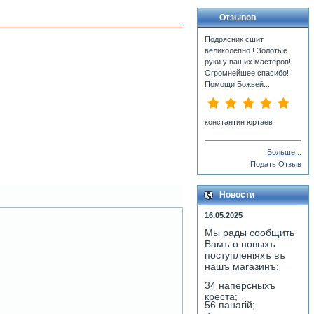
Отзывов
Подрясник сшит
великолепно ! Золотые
руки у ваших мастеров!
Огромнейшее спасибо!
Помощи Божьей...
константин юртаев
Больше...
Подать Отзыв
Новости
16.05.2025
Мы рады сообщить
Вамъ о новыхъ
поступленiяхъ въ
нашъ магазинъ:
34 наперсныхъ
креста;
56 панагiй;