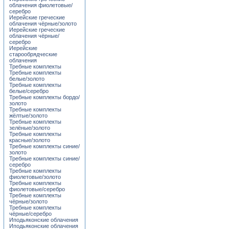
облачения фиолетовые/
серебро
Иерейские греческие
облачения чёрные/золото
Иерейские греческие
облачения чёрные/
серебро
Иерейские
старообрядческие
облачения
Требные комплекты
Требные комплекты
белые/золото
Требные комплекты
белые/серебро
Требные комплекты бордо/
золото
Требные комплекты
жёлтые/золото
Требные комплекты
зелёные/золото
Требные комплекты
красные/золото
Требные комплекты синие/
золото
Требные комплекты синие/
серебро
Требные комплекты
фиолетовые/золото
Требные комплекты
фиолетовые/серебро
Требные комплекты
чёрные/золото
Требные комплекты
чёрные/серебро
Иподьяконские облачения
Иподьяконские облачения