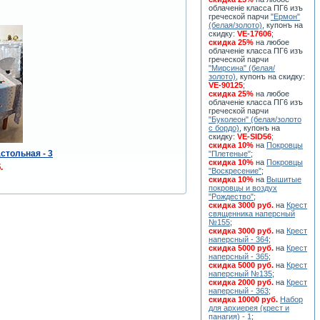
облаченiе класса ПГ6 изъ
греческой парчи
"Ермон"
(белая/золото)
, купонъ на
скидку:
VE-17606
;
скидка 25%
на любое
облаченiе класса ПГ6 изъ
греческой парчи
"Мирсина" (белая/
золото)
, купонъ на скидку:
VE-90125
;
скидка 25%
на любое
облаченiе класса ПГ6 изъ
греческой парчи
"Буколеон" (белая/золото
с бордо)
, купонъ на
скидку:
VE-SID56
;
скидка 10%
на
Покровцы
стольная - 3
"Плетеные"
;
скидка 10%
на
Покровцы
.
"Воскресение"
;
скидка 10%
на
Вышитые
покровцы и воздух
"Рождество"
;
скидка 3000 руб.
на
Крест
священника наперсный
№155
;
скидка 3000 руб.
на
Крест
наперсный - 364
;
скидка 5000 руб.
на
Крест
наперсный - 365
;
скидка 5000 руб.
на
Крест
наперсный №135
;
скидка 2000 руб.
на
Крест
наперсный - 363
;
скидка 10000 руб.
Набор
для архиерея (крест и
панагия) - 1
;