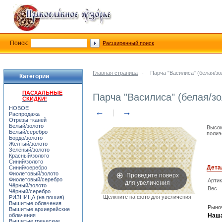
Поиск:
Расширенный поиск
Главная страница
-
Парча "Василиса" (белая/зо
Категории
ПАСХАЛЬНЫЕ
Парча "Василиса" (белая/зо
СКИДКИ!
НОВОЕ
←
→
Распродажа
Отрезы тканей
Белый/золото
Высок
Белый/серебро
полиэ
Бордо/золото
Жёлтый/золото
Зелёный/золото
Красный/золото
Синий/золото
Дета
Синий/серебро
Проведите поверх
Фиолетовый/золото
Фиолетовый/серебро
Арти
для увеличения
Чёрный/золото
Вес
Чёрный/серебро
Щёлкните на фото для увеличения
РИЗНИЦА (на пошив)
Вышитые облачения
Рыноч
Вышитые архиерейские
облачения
Наша
Вышитые греческие