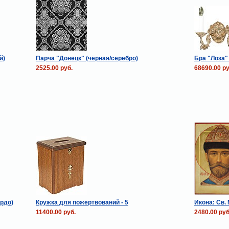
й)
Парча "Донецк" (чёрная/серебро)
Бра "Лоза" 
2525.00 руб.
68690.00 ру
рдо)
Кружка для пожертвований - 5
Икона: Св.
11400.00 руб.
2480.00 руб