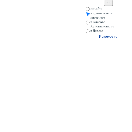
на сайте
в православном
интернете
в каталоге
Христианство.ru
в Яндекс
Искомое.ru