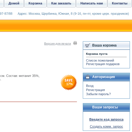
Домой
Корзина
Как заказать
Написать нам
Контакты
97-87/88
Адрес: Москва, Щербинка, Южная, 8 (9-16, пн-пт, кроме церк. праздников)
Версия для печати
Ваша корзина
Корзина пуста
Список пожеланий
Регистрация подарков
 см. Состав: метанит 35%,
Авторизация
.
17
%
Вход
Регистрация
Забыли пароль?
Ваши запросы
Введите код запроса
Создать комм. запрос