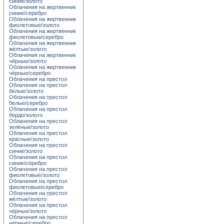
синие/золото
Облачения на жертвенник
синие/серебро
Облачения на жертвенник
фиолетовые/золото
Облачения на жертвенник
фиолетовые/серебро
Облачения на жертвенник
жёлтые/золото
Облачения на жертвенник
чёрные/золото
Облачения на жертвенник
чёрные/серебро
Облачения на престол
Облачения на престол
белые/золото
Облачения на престол
белые/серебро
Облачения на престол
бордо/золото
Облачения на престол
зелёные/золото
Облачения на престол
красные/золото
Облачения на престол
синие/золото
Облачения на престол
синие/серебро
Облачения на престол
фиолетовые/золото
Облачения на престол
фиолетовые/серебро
Облачения на престол
жёлтые/золото
Облачения на престол
чёрные/золото
Облачения на престол
чёрные/серебро