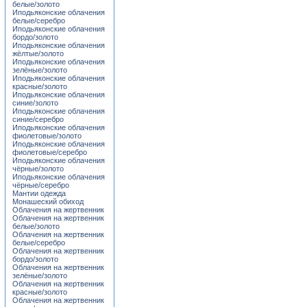
белые/золото
Иподьяконские облачения
белые/серебро
Иподьяконские облачения
бордо/золото
Иподьяконские облачения
жёлтые/золото
Иподьяконские облачения
зелёные/золото
Иподьяконские облачения
красные/золото
Иподьяконские облачения
синие/золото
Иподьяконские облачения
синие/серебро
Иподьяконские облачения
фиолетовые/золото
Иподьяконские облачения
фиолетовые/серебро
Иподьяконские облачения
чёрные/золото
Иподьяконские облачения
чёрные/серебро
Мантии одежда
Монашеский обиход
Облачения на жертвенник
Облачения на жертвенник
белые/золото
Облачения на жертвенник
белые/серебро
Облачения на жертвенник
бордо/золото
Облачения на жертвенник
зелёные/золото
Облачения на жертвенник
красные/золото
Облачения на жертвенник