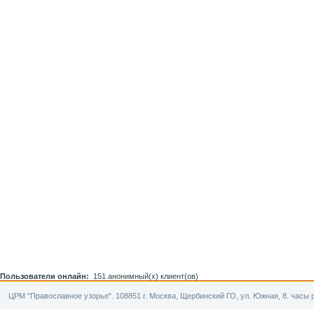
Пользователи онлайн:
151 анонимный(х) клиент(ов)
ЦРМ "Православное узорье". 108851 г. Москва, Щербинский ГО, ул. Южная, 8. часы р