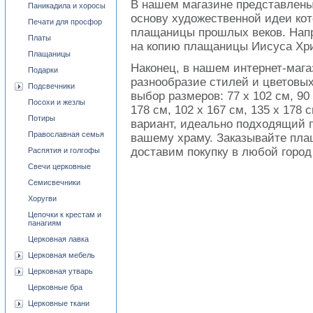
В нашем магазине представлены
Паникадила и хоросы
основу художественной идеи ко
Печати для просфор
плащаницы прошлых веков. Напр
Платы
на копию плащаницы Иисуса Хри
Плащаницы
Наконец, в нашем интернет-мага
Подарки
разнообразие стилей и цветовы
Подсвечники
выбор размеров: 77 х 102 см, 90 
Посохи и жезлы
178 см, 102 х 167 см, 135 х 178
Потиры
вариант, идеально подходящий 
Православная семья
вашему храму. Заказывайте пла
доставим покупку в любой город
Распятия и голгофы
Свечи церковные
Семисвечники
Хоругви
Цепочки к крестам и
панагиям
Церковная лавка
Церковная мебель
Церковная утварь
Церковные бра
Церковные ткани