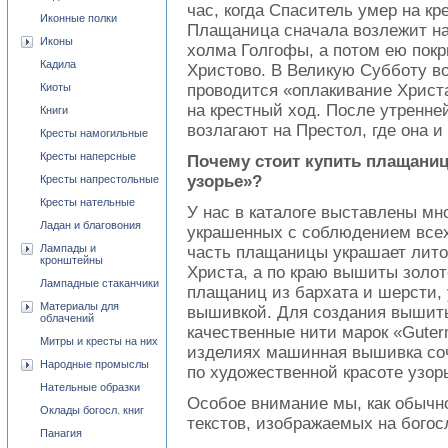
час, когда Спаситель умер на к
Иконные полки
Плащаница сначала возлежит на
Иконы
холма Голгофы, а потом ею покр
Кадила
Христово. В Великую Субботу в
Киоты
проводится «оплакивание Христ
на крестный ход. После утренн
Книги
возлагают на Престол, где она и
Кресты намогильные
Кресты наперсные
Почему стоит купить плащаниц
узорье»?
Кресты напрестольные
Кресты нательные
У нас в каталоге выставлены мн
Ладан и благовония
украшенных с соблюдением всех
Лампады и
часть плащаницы украшает лито
кронштейны
Христа, а по краю вышиты золо
Лампадные стаканчики
плащаниц из бархата и шерсти, 
Материалы для
вышивкой. Для создания вышит
облачений
качественные нити марок «Guter
Митры и кресты на них
изделиях машинная вышивка соч
Народные промыслы
по художественной красоте узор
Нательные образки
Особое внимание мы, как обыч
Оклады богосл. книг
текстов, изображаемых на бого
Панагия