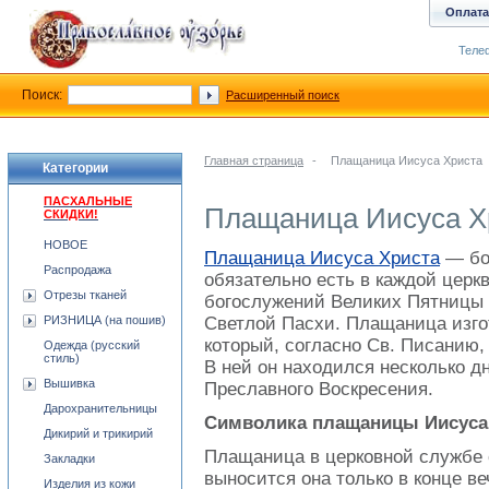
Оплата
Телеф
Поиск:
Расширенный поиск
Главная страница
-
Плащаница Иисуса Христа
Категории
ПАСХАЛЬНЫЕ
Плащаница Иисуса Х
СКИДКИ!
НОВОЕ
Плащаница Иисуса Христа
— бо
Распродажа
обязательно есть в каждой церк
Отрезы тканей
богослужений Великих Пятницы 
РИЗНИЦА (на пошив)
Светлой Пасхи. Плащаница изгот
который, согласно Св. Писанию,
Одежда (русский
стиль)
В ней он находился несколько д
Вышивка
Преславного Воскресения.
Дарохранительницы
Символика плащаницы Иисуса
Дикирий и трикирий
Плащаница в церковной службе 
Закладки
выносится она только в конце в
Изделия из кожи