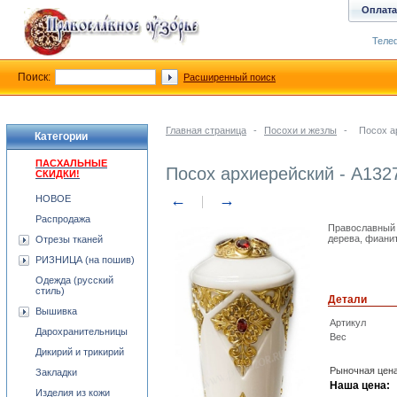
Оплата
Телеф
Поиск:
Расширенный поиск
Главная страница
-
Посохи и жезлы
-
Посох а
Категории
ПАСХАЛЬНЫЕ
Посох архиерейский - A132
СКИДКИ!
←
→
НОВОЕ
Распродажа
Православный 
дерева, фиани
Отрезы тканей
РИЗНИЦА (на пошив)
Одежда (русский
стиль)
Детали
Вышивка
Артикул
Дарохранительницы
Вес
Дикирий и трикирий
Рыночная цена
Закладки
Наша цена:
Изделия из кожи