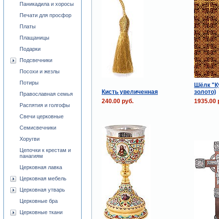
Паникадила и хоросы
Печати для просфор
Платы
Плащаницы
Подарки
Подсвечники
Посохи и жезлы
Потиры
Шёлк "К
Кисть увеличенная
золото)
Православная семья
240.00 руб.
1935.00 
Распятия и голгофы
Свечи церковные
Семисвечники
Хоругви
Цепочки к крестам и
панагиям
Церковная лавка
Церковная мебель
Церковная утварь
Церковные бра
Церковные ткани