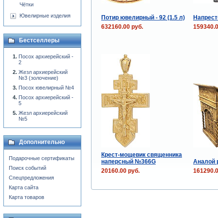
Чётки
Ювелирные изделия
Потир ювелирный - 92 (1.5 л)
Напресто
632160.00 руб.
159340.0
Бестселлеры
Посох архиерейский -
2
Жезл архиерейский
№3 (золочение)
Посох ювелирный №4
Посох архиерейский -
5
Жезл архиерейский
№5
Дополнительно
Крест-мощевик священника
Подарочные сертификаты
наперсный №366G
Аналой р
Поиск событий
20160.00 руб.
161290.0
Спецпредложения
Карта сайта
Карта товаров