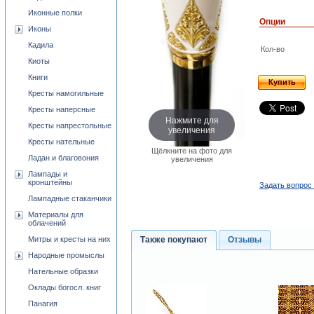
Иконные полки
Опции
Иконы
Кадила
Кол-во
Киоты
Книги
Купить
Кресты намогильные
Кресты наперсные
Нажмите для
Кресты напрестольные
увеличения
Кресты нательные
Щёлкните на фото для
Ладан и благовония
увеличения
Лампады и
кронштейны
Задать вопрос 
Лампадные стаканчики
Материалы для
облачений
Митры и кресты на них
Также покупают
Отзывы
Народные промыслы
Нательные образки
Оклады богосл. книг
Панагия