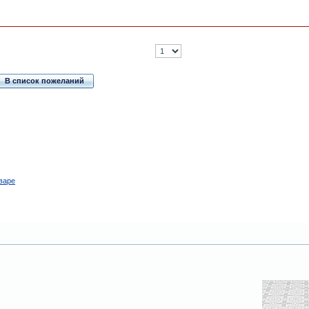
В список пожеланий
варе