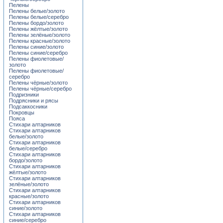
Пелены
Пелены белые/золото
Пелены белые/серебро
Пелены бордо/золото
Пелены жёлтые/золото
Пелены зелёные/золото
Пелены красные/золото
Пелены синие/золото
Пелены синие/серебро
Пелены фиолетовые/
золото
Пелены фиолетовые/
серебро
Пелены чёрные/золото
Пелены чёрные/серебро
Подризники
Подрясники и рясы
Подсаккосники
Покровцы
Пояса
Стихари алтарников
Стихари алтарников
белые/золото
Стихари алтарников
белые/серебро
Стихари алтарников
бордо/золото
Стихари алтарников
жёлтые/золото
Стихари алтарников
зелёные/золото
Стихари алтарников
красные/золото
Стихари алтарников
синие/золото
Стихари алтарников
синие/серебро