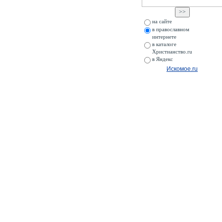
на сайте
в православном
интернете
в каталоге
Христианство.ru
в Яндекс
Искомое.ru