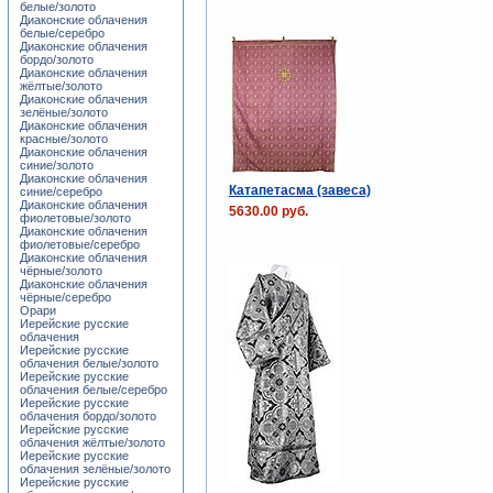
белые/золото
Диаконские облачения
белые/серебро
Диаконские облачения
бордо/золото
Диаконские облачения
жёлтые/золото
Диаконские облачения
зелёные/золото
Диаконские облачения
красные/золото
Диаконские облачения
синие/золото
Диаконские облачения
Катапетасма (завеса)
синие/серебро
Диаконские облачения
5630.00 руб.
фиолетовые/золото
Диаконские облачения
фиолетовые/серебро
Диаконские облачения
чёрные/золото
Диаконские облачения
чёрные/серебро
Орари
Иерейские русские
облачения
Иерейские русские
облачения белые/золото
Иерейские русские
облачения белые/серебро
Иерейские русские
облачения бордо/золото
Иерейские русские
облачения жёлтые/золото
Иерейские русские
облачения зелёные/золото
Иерейские русские