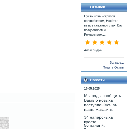
Отзывов
Пусть ночь искрится
волшебством, Несётся
ввысь снежинок стая. Вас
поздравляем с
Рождеством,...
Александръ
Больше...
Подать Отзыв
Новости
16.05.2025
Мы рады сообщить
Вамъ о новыхъ
поступленiяхъ въ
нашъ магазинъ:
34 наперсныхъ
креста;
56 панагiй;