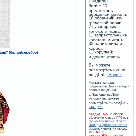
7 кадилъ;
болѣе 20
предметовъ
церковной мебели;
18 облаченiй изъ
греческой парчи;
7 сувенирныхъ
колокольчиковъ;
11 запрестольныхъ
крестовъ и иконъ;
33 паникадила и
хороса;
11 хоругвей;
ань" (белая/серебро)
и другая утварь.
.
Вы можете
посмотрѣть ихъ въ
раздѣлѣ
"Новое"
.
Мы такъ же рады
предложить Вамъ сегодня
особыя скидки на
ѣ
ѣ
сл
дующiя изд
лiя,
которыя вы можете
ѣ
ѣ
ѣ
посмотр
ть въ разд
л
СКИДКИ!
:
скидка 15%
на любое
облаченiе класса ПГ6 изъ
греческой парчи
"Букет
Эллады" (белая/золото с
бордо)
, купонъ на скидку:
VE-18962
;
скидка 25%
на любое