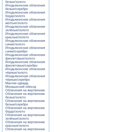
белые/золото
Иподьяконские облачения
белые/серебро
Иподьяконские облачения
бордо/золото
Иподьяконские облачения
жёлтые/золото
Иподьяконские облачения
зелёные/золото
Иподьяконские облачения
красные/золото
Иподьяконские облачения
синие/золото
Иподьяконские облачения
синие/серебро
Иподьяконские облачения
фиолетовые/золото
Иподьяконские облачения
фиолетовые/серебро
Иподьяконские облачения
чёрные/золото
Иподьяконские облачения
чёрные/серебро
Мантии одежда
Монашеский обиход
Облачения на жертвенник
Облачения на жертвенник
белые/золото
Облачения на жертвенник
белые/серебро
Облачения на жертвенник
бордо/золото
Облачения на жертвенник
зелёные/золото
Облачения на жертвенник
красные/золото
Облачения на жертвенник