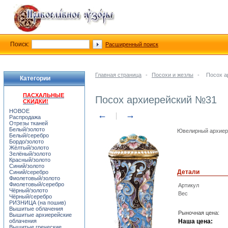
Поиск:
Расширенный поиск
Главная страница
-
Посохи и жезлы
-
Посох а
Категории
ПАСХАЛЬНЫЕ
Посох архиерейский №31
СКИДКИ!
НОВОЕ
←
→
Распродажа
Отрезы тканей
Белый/золото
Ювелирный архиерей
Белый/серебро
Бордо/золото
Жёлтый/золото
Зелёный/золото
Красный/золото
Синий/золото
Детали
Синий/серебро
Фиолетовый/золото
Фиолетовый/серебро
Артикул
Чёрный/золото
Вес
Чёрный/серебро
РИЗНИЦА (на пошив)
Вышитые облачения
Рыночная цена:
Вышитые архиерейские
облачения
Наша цена:
Вышитые греческие