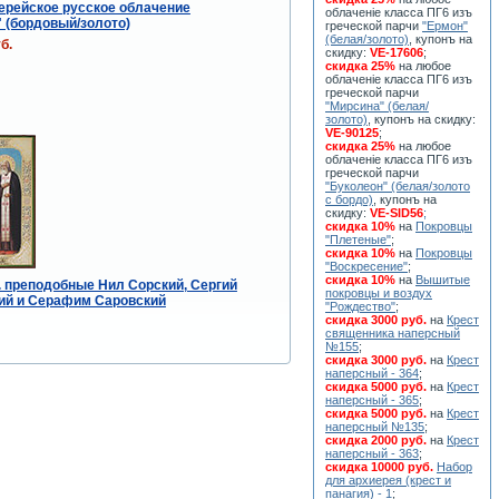
ерейское русское облачение
облаченiе класса ПГ6 изъ
 (бордовый/золото)
греческой парчи
"Ермон"
(белая/золото)
, купонъ на
б.
скидку:
VE-17606
;
скидка 25%
на любое
облаченiе класса ПГ6 изъ
греческой парчи
"Мирсина" (белая/
золото)
, купонъ на скидку:
VE-90125
;
скидка 25%
на любое
облаченiе класса ПГ6 изъ
греческой парчи
"Буколеон" (белая/золото
с бордо)
, купонъ на
скидку:
VE-SID56
;
скидка 10%
на
Покровцы
"Плетеные"
;
скидка 10%
на
Покровцы
"Воскресение"
;
скидка 10%
на
Вышитые
. преподобные Нил Сорский, Сергий
покровцы и воздух
ий и Серафим Саровский
"Рождество"
;
скидка 3000 руб.
на
Крест
священника наперсный
№155
;
скидка 3000 руб.
на
Крест
наперсный - 364
;
скидка 5000 руб.
на
Крест
наперсный - 365
;
скидка 5000 руб.
на
Крест
наперсный №135
;
скидка 2000 руб.
на
Крест
наперсный - 363
;
скидка 10000 руб.
Набор
для архиерея (крест и
панагия) - 1
;