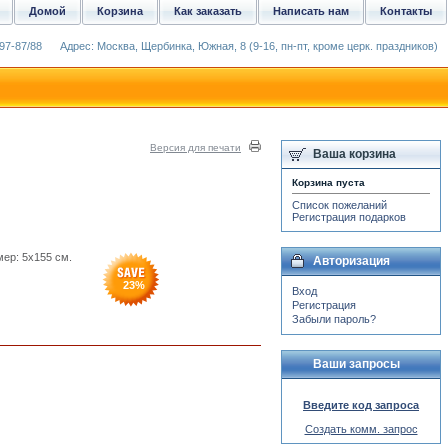
Домой
Корзина
Как заказать
Написать нам
Контакты
97-87/88
Адрес: Москва, Щербинка, Южная, 8 (9-16, пн-пт, кроме церк. праздников)
Версия для печати
Ваша корзина
Корзина пуста
Список пожеланий
Регистрация подарков
мер: 5x155 см.
Авторизация
23
%
Вход
Регистрация
Забыли пароль?
Ваши запросы
Введите код запроса
Создать комм. запрос