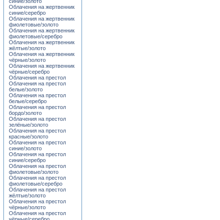
синие/золото
Облачения на жертвенник
синие/серебро
Облачения на жертвенник
фиолетовые/золото
Облачения на жертвенник
фиолетовые/серебро
Облачения на жертвенник
жёлтые/золото
Облачения на жертвенник
чёрные/золото
Облачения на жертвенник
чёрные/серебро
Облачения на престол
Облачения на престол
белые/золото
Облачения на престол
белые/серебро
Облачения на престол
бордо/золото
Облачения на престол
зелёные/золото
Облачения на престол
красные/золото
Облачения на престол
синие/золото
Облачения на престол
синие/серебро
Облачения на престол
фиолетовые/золото
Облачения на престол
фиолетовые/серебро
Облачения на престол
жёлтые/золото
Облачения на престол
чёрные/золото
Облачения на престол
чёрные/серебро