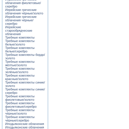
облачения фиолетовые/
серебро
Иерейские греческие
облачения чёрные/золото
Иерейские греческие
облачения чёрные/
серебро
Иерейские
старообрядческие
облачения
Требные комплекты
Требные комплекты
белые/золото
Требные комплекты
белые/серебро
Требные комплекты бордо/
золото
Требные комплекты
жёлтые/золото
Требные комплекты
зелёные/золото
Требные комплекты
красные/золото
Требные комплекты синие/
золото
Требные комплекты синие/
серебро
Требные комплекты
фиолетовые/золото
Требные комплекты
фиолетовые/серебро
Требные комплекты
чёрные/золото
Требные комплекты
чёрные/серебро
Иподьяконские облачения
Иподьяконские облачения