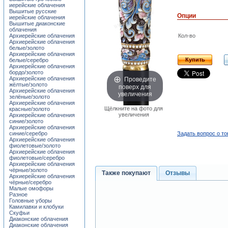
иерейские облачения
Вышитые русские
Опции
иерейские облачения
Вышитые диаконские
облачения
Архиерейские облачения
Кол-во
Архиерейские облачения
белые/золото
Архиерейские облачения
Купить
белые/серебро
Архиерейские облачения
бордо/золото
Проведите
Архиерейские облачения
жёлтые/золото
поверх для
Архиерейские облачения
увеличения
зелёные/золото
Архиерейские облачения
Щёлкните на фото для
красные/золото
увеличения
Архиерейские облачения
синие/золото
Архиерейские облачения
Задать вопрос о то
синие/серебро
Архиерейские облачения
фиолетовые/золото
Архиерейские облачения
фиолетовые/серебро
Архиерейские облачения
чёрные/золото
Также покупают
Отзывы
Архиерейские облачения
чёрные/серебро
Малые омофоры
Разное
Головные уборы
Камилавки и клобуки
Скуфьи
Диаконские облачения
Диаконские облачения