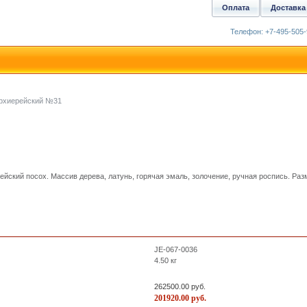
Оплата
Доставка
Телефон: +7-495-505-
рхиерейский №31
ский посох. Массив дерева, латунь, горячая эмаль, золочение, ручная роспись. Раз
JE-067-0036
4.50
кг
262500.00
руб.
201920.00
руб.