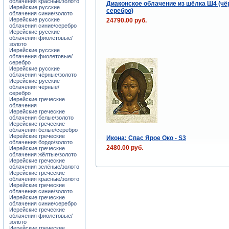
облачения красные/золото
Диаконское облачение из шёлка Ш4 (чё
Иерейские русские
серебро)
облачения синие/золото
Иерейские русские
24790.00 руб.
облачения синие/серебро
Иерейские русские
облачения фиолетовые/
золото
Иерейские русские
облачения фиолетовые/
серебро
Иерейские русские
облачения чёрные/золото
Иерейские русские
облачения чёрные/
серебро
Иерейские греческие
облачения
Иерейские греческие
облачения белые/золото
Иерейские греческие
облачения белые/серебро
Иерейские греческие
Икона: Спас Ярое Око - S3
облачения бордо/золото
2480.00 руб.
Иерейские греческие
облачения жёлтые/золото
Иерейские греческие
облачения зелёные/золото
Иерейские греческие
облачения красные/золото
Иерейские греческие
облачения синие/золото
Иерейские греческие
облачения синие/серебро
Иерейские греческие
облачения фиолетовые/
золото
Иерейские греческие