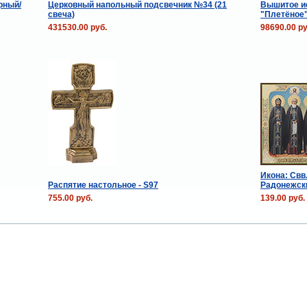
рный/
Церковный напольный подсвечник №34 (21
Вышитое и
свеча)
"Плетёное"
431530.00 руб.
98690.00 ру
Икона: Свв
Распятие настольное - S97
Радонежск
755.00 руб.
139.00 руб.