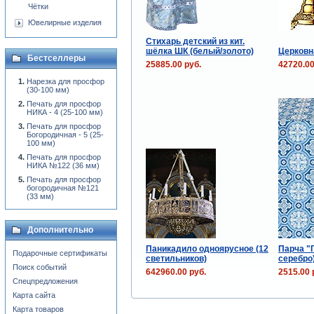
Чётки
Ювелирные изделия
Стихарь детский из кит.
шёлка ШК (белый/золото)
Церковн
Бестселлеры
25885.00 руб.
42720.00
Нарезка для просфор
(30-100 мм)
Печать для просфор
НИКА - 4 (25-100 мм)
Печать для просфор
Богородичная - 5 (25-
100 мм)
Печать для просфор
НИКА №122 (36 мм)
Печать для просфор
богородичная №121
(33 мм)
Дополнительно
Паникадило одноярусное (12
Парча "Г
Подарочные сертификаты
светильников)
серебро
Поиск событий
642960.00 руб.
2515.00 
Спецпредложения
Карта сайта
Карта товаров