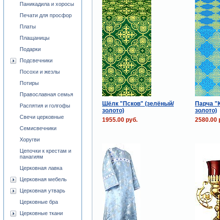
Паникадила и хоросы
Печати для просфор
Платы
Плащаницы
Подарки
Подсвечники
Посохи и жезлы
Потиры
Православная семья
Шёлк "Псков" (зелёный/
Парча "
Распятия и голгофы
золото)
золото)
Свечи церковные
1955.00 руб.
2580.00 
Семисвечники
Хоругви
Цепочки к крестам и
панагиям
Церковная лавка
Церковная мебель
Церковная утварь
Церковные бра
Церковные ткани