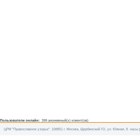
Пользователи онлайн:
399 анонимный(х) клиент(ов)
ЦРМ "Православное узорье". 108851 г. Москва, Щербинский ГО, ул. Южная, 8. часы р