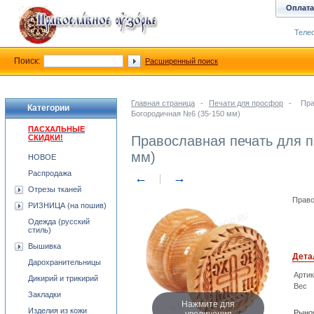
Оплата
Телеф
Поиск:
Расширенный поиск
Главная страница
-
Печати для просфор
-
Пра
Категории
Богородичная №6 (35-150 мм)
ПАСХАЛЬНЫЕ
СКИДКИ!
Православная печать для 
мм)
НОВОЕ
Распродажа
←
→
Отрезы тканей
Право
РИЗНИЦА (на пошив)
Одежда (русский
стиль)
Вышивка
Дета
Дарохранительницы
Арти
Дикирий и трикирий
Вес
Закладки
Нажмите для
Изделия из кожи
увеличения
Рыноч