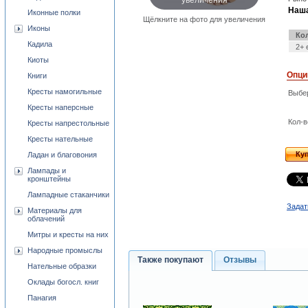
Наша
Иконные полки
Щёлкните на фото для увеличения
Иконы
Ко
Кадила
2+ 
Киоты
Опци
Книги
Кресты намогильные
Выбе
Кресты наперсные
Кол-в
Кресты напрестольные
Кресты нательные
Ку
Ладан и благовония
Лампады и
кронштейны
Лампадные стаканчики
Задат
Материалы для
облачений
Митры и кресты на них
Народные промыслы
Также покупают
Отзывы
Нательные образки
Оклады богосл. книг
Панагия