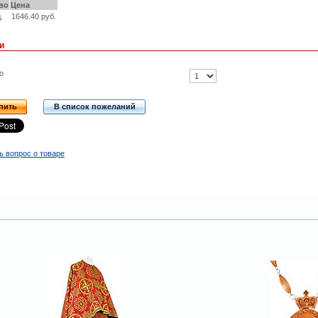
во
Цена
.
1646.40 руб.
и
о
пить
В список пожеланий
ь вопрос о товаре