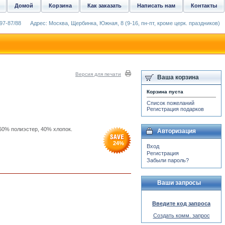
Домой
Корзина
Как заказать
Написать нам
Контакты
97-87/88
Адрес: Москва, Щербинка, Южная, 8 (9-16, пн-пт, кроме церк. праздников)
Версия для печати
Ваша корзина
Корзина пуста
Список пожеланий
Регистрация подарков
 60% полиэстер, 40% хлопок.
Авторизация
24
%
Вход
Регистрация
Забыли пароль?
Ваши запросы
Введите код запроса
Создать комм. запрос