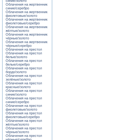
синие/золото
Облачения на жертвенник
синие/серебро
Облачения на жертвенник
фиолетовые/золото
Облачения на жертвенник
фиолетовые/серебро
Облачения на жертвенник
жёлтые/золото
Облачения на жертвенник
чёрные/золото
Облачения на жертвенник
чёрные/серебро
Облачения на престол
Облачения на престол
белые/золото
Облачения на престол
белые/серебро
Облачения на престол
бордо/золото
Облачения на престол
зелёные/золото
Облачения на престол
красные/золото
Облачения на престол
синие/золото
Облачения на престол
синие/серебро
Облачения на престол
фиолетовые/золото
Облачения на престол
фиолетовые/серебро
Облачения на престол
жёлтые/золото
Облачения на престол
чёрные/золото
Облачения на престол
чёрные/серебро