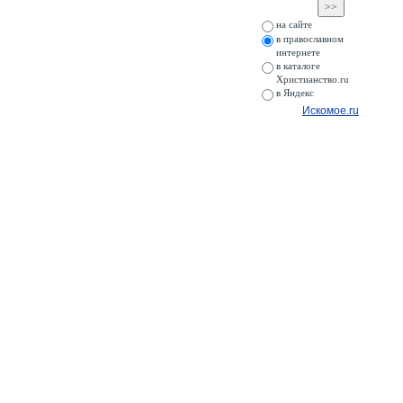
на сайте
в православном
интернете
в каталоге
Христианство.ru
в Яндекс
Искомое.ru