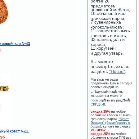
болѣе 20
предметовъ
церковной мебели;
18 облаченiй изъ
греческой парчи;
7 сувенирныхъ
колокольчиковъ;
11 запрестольныхъ
крестовъ и иконъ;
33 паникадила и
рхиерейская №43
хороса;
11 хоругвей;
.
и другая утварь.
Вы можете
посмотрѣть ихъ въ
раздѣлѣ
"Новое"
.
Мы такъ же рады
предложить Вамъ сегодня
особыя скидки на
ѣ
ѣ
сл
дующiя изд
лiя,
которыя вы можете
ѣ
ѣ
ѣ
посмотр
ть въ разд
л
СКИДКИ!
:
скидка 15%
на любое
облаченiе класса ПГ6 изъ
греческой парчи
"Букет
Эллады" (белая/золото с
бордо)
, купонъ на скидку:
VE-18962
;
ьный крест №11
скидка 25%
на любое
уб.
облаченiе класса ПГ6 изъ