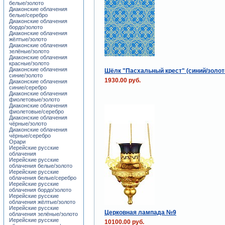
белые/золото
Диаконские облачения
белые/серебро
Диаконские облачения
бордо/золото
Диаконские облачения
жёлтые/золото
Диаконские облачения
зелёные/золото
Диаконские облачения
красные/золото
Диаконские облачения
Шёлк "Пасхальный крест" (синий/золот
синие/золото
1930.00 руб.
Диаконские облачения
синие/серебро
Диаконские облачения
фиолетовые/золото
Диаконские облачения
фиолетовые/серебро
Диаконские облачения
чёрные/золото
Диаконские облачения
чёрные/серебро
Орари
Иерейские русские
облачения
Иерейские русские
облачения белые/золото
Иерейские русские
облачения белые/серебро
Иерейские русские
облачения бордо/золото
Иерейские русские
облачения жёлтые/золото
Иерейские русские
Церковная лампада №9
облачения зелёные/золото
Иерейские русские
10100.00 руб.