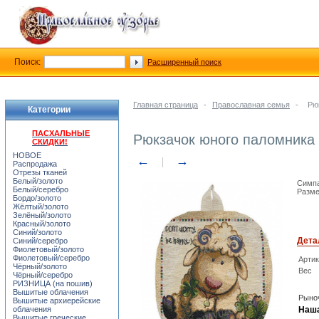
Поиск:
Расширенный поиск
Главная страница
-
Православная семья
-
Рю
Категории
ПАСХАЛЬНЫЕ
Рюкзачок юного паломника 
СКИДКИ!
НОВОЕ
←
→
Распродажа
Отрезы тканей
Белый/золото
Симпа
Белый/серебро
Разме
Бордо/золото
Жёлтый/золото
Зелёный/золото
Красный/золото
Синий/золото
Дета
Синий/серебро
Фиолетовый/золото
Фиолетовый/серебро
Арти
Чёрный/золото
Вес
Чёрный/серебро
РИЗНИЦА (на пошив)
Вышитые облачения
Рыноч
Вышитые архиерейские
облачения
Наша
Вышитые греческие