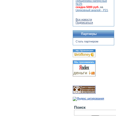
священника наперсный
№29
;
скидка 5000 руб.
на
Церковный аналой - Р21
.
Все новости
Подписаться
Партнеры
Стать партнером
Поиск