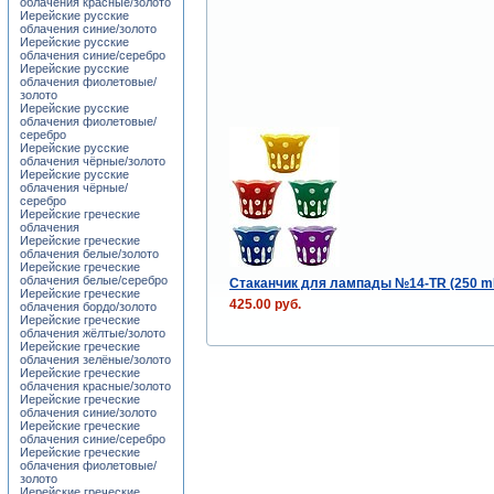
облачения красные/золото
Иерейские русские
облачения синие/золото
Иерейские русские
облачения синие/серебро
Иерейские русские
облачения фиолетовые/
золото
Иерейские русские
облачения фиолетовые/
серебро
Иерейские русские
облачения чёрные/золото
Иерейские русские
облачения чёрные/
серебро
Иерейские греческие
облачения
Иерейские греческие
облачения белые/золото
Иерейские греческие
облачения белые/серебро
Стаканчик для лампады №14-TR (250 m
Иерейские греческие
425.00 руб.
облачения бордо/золото
Иерейские греческие
облачения жёлтые/золото
Иерейские греческие
облачения зелёные/золото
Иерейские греческие
облачения красные/золото
Иерейские греческие
облачения синие/золото
Иерейские греческие
облачения синие/серебро
Иерейские греческие
облачения фиолетовые/
золото
Иерейские греческие