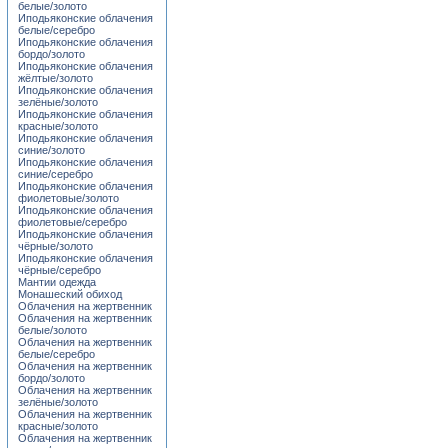
белые/золото
Иподьяконские облачения
белые/серебро
Иподьяконские облачения
бордо/золото
Иподьяконские облачения
жёлтые/золото
Иподьяконские облачения
зелёные/золото
Иподьяконские облачения
красные/золото
Иподьяконские облачения
синие/золото
Иподьяконские облачения
синие/серебро
Иподьяконские облачения
фиолетовые/золото
Иподьяконские облачения
фиолетовые/серебро
Иподьяконские облачения
чёрные/золото
Иподьяконские облачения
чёрные/серебро
Мантии одежда
Монашеский обиход
Облачения на жертвенник
Облачения на жертвенник
белые/золото
Облачения на жертвенник
белые/серебро
Облачения на жертвенник
бордо/золото
Облачения на жертвенник
зелёные/золото
Облачения на жертвенник
красные/золото
Облачения на жертвенник