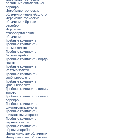
облачения фиолетовые/
серебро
Иерейские греческие
облачения чёрные/золото
Иерейские греческие
облачения чёрные/
серебро
Иерейские
старообрядческие
облачения
Требные комплекты
Требные комплекты
белые/золото
Требные комплекты
белые/серебро
Требные комплекты бордо/
золото
Требные комплекты
жёлтые/золото
Требные комплекты
зелёные/золото
Требные комплекты
красные/золото
Требные комплекты синие/
золото
Требные комплекты синие/
серебро
Требные комплекты
фиолетовые/золото
Требные комплекты
фиолетовые/серебро
Требные комплекты
чёрные/золото
Требные комплекты
чёрные/серебро
Иподьяконские облачения
Иподьяконские облачения