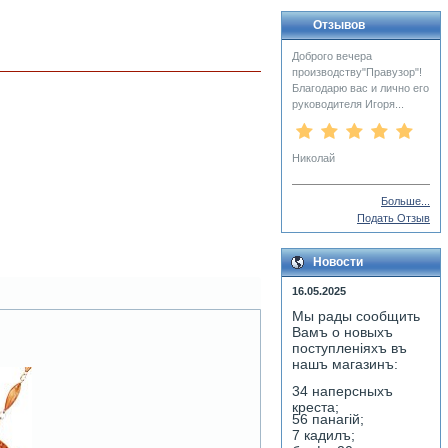
Отзывов
Доброго вечера
производству"Правузор"!
Благодарю вас и лично его
руководителя Игоря...
Николай
Больше...
Подать Отзыв
Новости
16.05.2025
Мы рады сообщить
Вамъ о новыхъ
поступленiяхъ въ
нашъ магазинъ:
34 наперсныхъ
креста;
56 панагiй;
7 кадилъ;