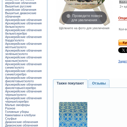
Кол-
иерейские облачения
Вышитые русские
2+ ед
иерейские облачения
Вышитые диаконские
Проведите поверх
облачения
Опци
для увеличения
Архиерейские облачения
Архиерейские облачения
белые/золото
Щёлкните на фото для увеличения
Кол-в
Архиерейские облачения
белые/серебро
Архиерейские облачения
бордо/золото
Ку
Архиерейские облачения
жёлтые/золото
Архиерейские облачения
зелёные/золото
Архиерейские облачения
красные/золото
Задат
Архиерейские облачения
синие/золото
Архиерейские облачения
синие/серебро
Архиерейские облачения
фиолетовые/золото
Также покупают
Отзывы
Архиерейские облачения
фиолетовые/серебро
Архиерейские облачения
чёрные/золото
Архиерейские облачения
чёрные/серебро
Малые омофоры
Разное
Головные уборы
Камилавки и клобуки
Скуфьи
Диаконские облачения
Диаконские облачения