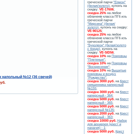
греческой парчи
"Ермон"
(белая/золото)
, купонъ на
скидку:
VE-17606
;
скидка 25%
на любое
облаченiе класса ПГ6 изъ
греческой парчи
"Мирсина" (белая/
золото)
, купонъ на скидку:
VE-90125
;
скидка 25%
на любое
облаченiе класса ПГ6 изъ
греческой парчи
"Буколеон" (белая/золото
с бордо)
, купонъ на
скидку:
VE-SID56
;
скидка 10%
на
Покровцы
"Плетеные"
;
скидка 10%
на
Покровцы
"Воскресение"
;
скидка 10%
на
Вышитые
покровцы и воздух
 напольный №12 (36 свечей)
"Рождество"
;
скидка 3000 руб.
на
Крест
уб.
священника наперсный
№155
;
скидка 3000 руб.
на
Крест
наперсный - 364
;
скидка 5000 руб.
на
Крест
наперсный - 365
;
скидка 5000 руб.
на
Крест
наперсный №135
;
скидка 2000 руб.
на
Крест
наперсный - 363
;
скидка 10000 руб.
Набор
для архиерея (крест и
панагия) - 1
;
скидка 5000 руб.
Крест