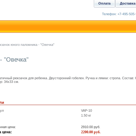
Оплата
Доставка
Телефон: +7-495-505-
кзачок юного паломника - "Овечка"
- "Овечка"
тичный рюкзачок для ребенка. Двусторонний гобелен. Ручка и лямки: стропа. Состав:
р: 34х33 см.
ли
кул
VAP-10
1.50
кг
ная цена:
2910.00
руб.
 цена:
2200.00
руб.