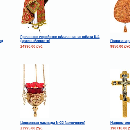
Греческое иерейское облачение из шёлка Ш4
о)
(красный/золото)
Панагия а
24990.00 руб.
9850.00 руб
Церковная лампада №22 (золочение)
Напрестол
23995.00 руб.
390710.00 р