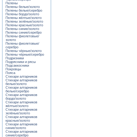
Пелены
Пелены белые/золото
Пелены белые/серебро
Пелены бордо/золото
Пелены жёлтые/золото
Пелены зелёные/золото
Пелены красные/золото
Пелены синие/золото
Пелены синие/серебро
Пелены фиолетовые/
золото
Пелены фиолетовые/
серебро
Пелены чёрные/золото
Пелены чёрные/серебро
Подризники
Подрясники и рясы
Подсаккосники
Покровцы
Пояса
Стихари алтарников
Стихари алтарников
белые/золото
Стихари алтарников
белые/серебро
Стихари алтарников
бордо/золото
Стихари алтарников
жёлтые/золото
Стихари алтарников
зелёные/золото
Стихари алтарников
красные/золото
Стихари алтарников
синие/золото
Стихари алтарников
синие/серебро