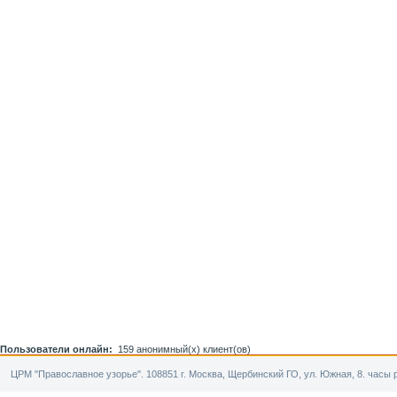
Пользователи онлайн:
159 анонимный(х) клиент(ов)
ЦРМ "Православное узорье". 108851 г. Москва, Щербинский ГО, ул. Южная, 8. часы р