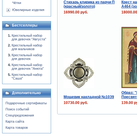
Стихарь клирика из парчи П
Крест н
Чётки
(красный/золото)
А464 (з
Ювелирные изделия
16990.00 руб.
18000.00
Бестселлеры
Крестильный набор
для девочек "Августа"
Крестильный набор
для мальчиков
Крестильный набор
для девочек
Крестильный набор
для девочек "Анюта"
Крестильный набор
"Саша"
Образ: 
Дополнительно
Мощевик накладной №1039
Пресвят
10730.00 руб.
139.00 р
Подарочные сертификаты
Поиск событий
Спецпредложения
Карта сайта
Карта товаров