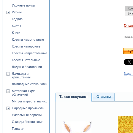
Иконные полки
Ко
Иконы
2+ 
Кадила
Опци
Киоты
Книги
Кол-в
Кресты намогильные
Кресты наперсные
Ку
Кресты напрестольные
Кресты нательные
Ладан и благовония
Лампады и
Задат
кронштейны
Лампадные стаканчики
Материалы для
облачений
Также покупают
Отзывы
Митры и кресты на них
Народные промыслы
Нательные образки
Оклады богосл. книг
Панагия