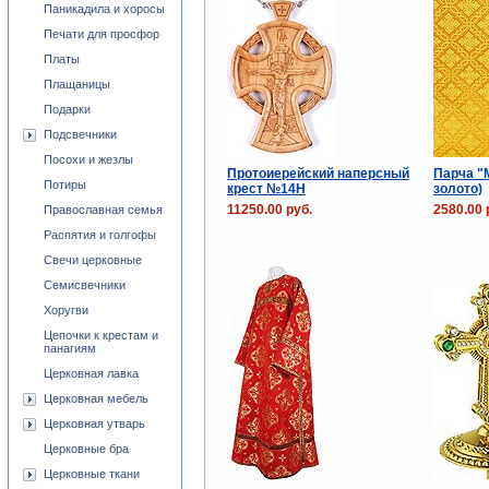
Паникадила и хоросы
Печати для просфор
Платы
Плащаницы
Подарки
Подсвечники
Посохи и жезлы
Протоиерейский наперсный
Парча "
Потиры
крест №14Н
золото)
11250.00 руб.
2580.00 
Православная семья
Распятия и голгофы
Свечи церковные
Семисвечники
Хоругви
Цепочки к крестам и
панагиям
Церковная лавка
Церковная мебель
Церковная утварь
Церковные бра
Церковные ткани