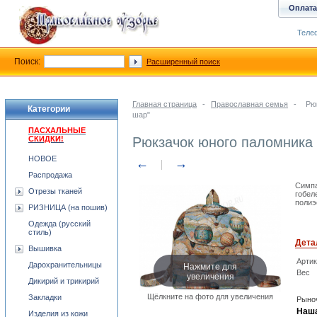
Оплата
Телеф
Поиск:
Расширенный поиск
Главная страница
-
Православная семья
-
Рю
Категории
шар"
ПАСХАЛЬНЫЕ
СКИДКИ!
Рюкзачок юного паломника
НОВОЕ
←
→
Распродажа
Симпа
Отрезы тканей
гобел
полиэ
РИЗНИЦА (на пошив)
Одежда (русский
стиль)
Дета
Вышивка
Арти
Нажмите для
Дарохранительницы
Вес
увеличения
Дикирий и трикирий
Щёлкните на фото для увеличения
Закладки
Рыноч
Наша
Изделия из кожи