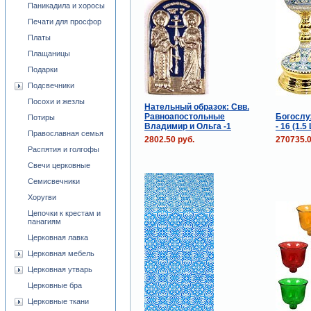
Паникадила и хоросы
Печати для просфор
Платы
Плащаницы
Подарки
Подсвечники
Посохи и жезлы
Нательный образок: Свв.
Равноапостольные
Богослу
Потиры
Владимир и Ольга -1
- 16 (1.5 
Православная семья
2802.50 руб.
270735.0
Распятия и голгофы
Свечи церковные
Семисвечники
Хоругви
Цепочки к крестам и
панагиям
Церковная лавка
Церковная мебель
Церковная утварь
Церковные бра
Церковные ткани