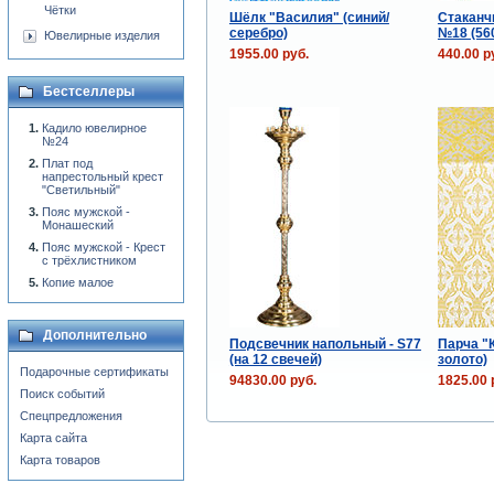
Чётки
Шёлк "Василия" (синий/
Стаканч
серебро)
№18 (56
Ювелирные изделия
1955.00 руб.
440.00 р
Бестселлеры
Кадило ювелирное
№24
Плат под
напрестольный крест
"Светильный"
Пояс мужской -
Монашеский
Пояс мужской - Крест
с трёхлистником
Копие малое
Дополнительно
Подсвечник напольный - S77
Парча "К
(на 12 свечей)
золото)
Подарочные сертификаты
94830.00 руб.
1825.00 
Поиск событий
Спецпредложения
Карта сайта
Карта товаров