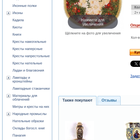
Иконные полки
Ко
2+ 
Иконы
Нажмите для
Кадила
увеличения
Опци
Киоты
Щёлкните на фото для увеличения
Книги
Кол-в
Кресты намогильные
Кресты наперсные
Ку
Кресты напрестольные
Кресты нательные
Ладан и благовония
Задат
Лампады и
кронштейны
Лампадные стаканчики
Материалы для
облачений
Также покупают
Отзывы
Митры и кресты на них
Народные промыслы
Нательные образки
Оклады богосл. книг
Панагия