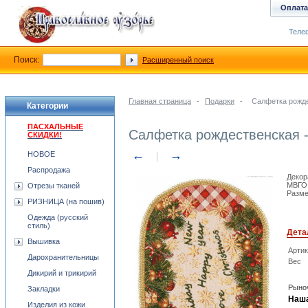
Оплата
Телеф
Поиск:
Расширенный поиск
Главная страница
-
Подарки
-
Салфетка рожде
Категории
ПАСХАЛЬНЫЕ
Салфетка рождественская -
СКИДКИ!
←
→
НОВОЕ
Распродажа
Декор
МВГО 
Отрезы тканей
Разме
РИЗНИЦА (на пошив)
Одежда (русский
стиль)
Дета
Вышивка
Арти
Дарохранительницы
Вес
Дикирий и трикирий
Рыноч
Закладки
Наша
Изделия из кожи