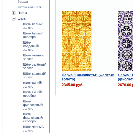
Бархат
Китайский шелк
Парча
Шелк
Шёлк белый/
золото
Шёлк белый/
серебро
Шёлк
бордовый/
золото
Шёлк жёлтый/
золото
Шёлк зелёный/
золото
Шёлк красный/
Парча "Самоцветы" (жёлтая/
Парча "
золото
золото)
(фиолет
Шёлк синий/
2345.00 руб.
2670.00 
золото
Шёлк синий/
серебро
Шёлк
фиолетовый/
золото
Шёлк
фиолетовый/
серебро
Шёлк чёрный/
золото