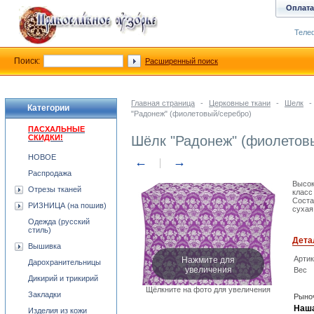
Оплата
Телеф
Поиск:
Расширенный поиск
Главная страница
-
Церковные ткани
-
Шелк
-
Категории
"Радонеж" (фиолетовый/серебро)
ПАСХАЛЬНЫЕ
СКИДКИ!
Шёлк "Радонеж" (фиолетов
НОВОЕ
←
→
Распродажа
Высок
Отрезы тканей
класс
Соста
РИЗНИЦА (на пошив)
сухая
Одежда (русский
стиль)
Дета
Вышивка
Нажмите для
Арти
Дарохранительницы
увеличения
Вес
Дикирий и трикирий
Щёлкните на фото для увеличения
Закладки
Рыноч
Наша
Изделия из кожи