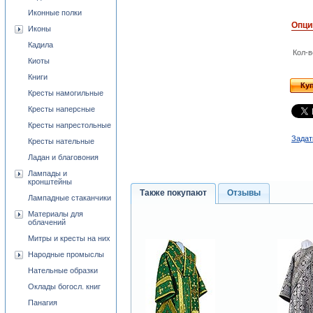
Иконные полки
Опци
Иконы
Кадила
Кол-в
Киоты
Книги
Ку
Кресты намогильные
Кресты наперсные
Кресты напрестольные
Задат
Кресты нательные
Ладан и благовония
Лампады и
кронштейны
Также покупают
Отзывы
Лампадные стаканчики
Материалы для
облачений
Митры и кресты на них
Народные промыслы
Нательные образки
Оклады богосл. книг
Панагия