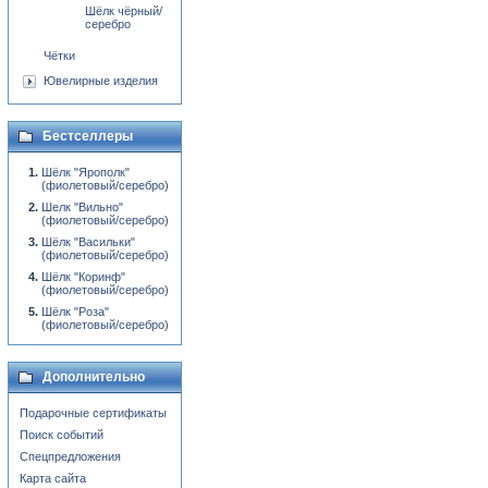
Шёлк чёрный/
серебро
Чётки
Ювелирные изделия
Бестселлеры
Шёлк "Ярополк"
(фиолетовый/серебро)
Шелк "Вильно"
(фиолетовый/серебро)
Шёлк "Васильки"
(фиолетовый/серебро)
Шёлк "Коринф"
(фиолетовый/серебро)
Шёлк "Роза"
(фиолетовый/серебро)
Дополнительно
Подарочные сертификаты
Поиск событий
Спецпредложения
Карта сайта