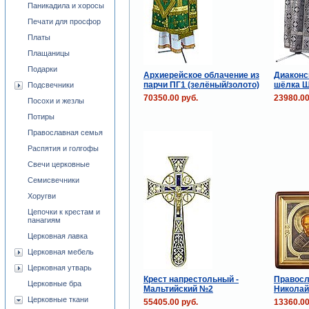
Паникадила и хоросы
Печати для просфор
Платы
Плащаницы
Подарки
Архиерейское облачение из
Диаконс
парчи ПГ1 (зелёный/золото)
шёлка Ш
Подсвечники
70350.00 руб.
23980.00
Посохи и жезлы
Потиры
Православная семья
Распятия и голгофы
Свечи церковные
Семисвечники
Хоругви
Цепочки к крестам и
панагиям
Церковная лавка
Церковная мебель
Церковная утварь
Крест напрестольный -
Правосл
Церковные бра
Мальтийский №2
Николай
Церковные ткани
55405.00 руб.
13360.00