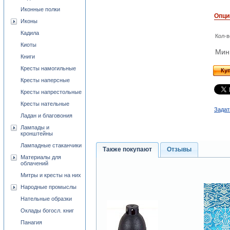
Иконные полки
Опци
Иконы
Кадила
Кол-в
Киоты
Мини
Книги
Кресты намогильные
Ку
Кресты наперсные
Кресты напрестольные
Кресты нательные
Задат
Ладан и благовония
Лампады и
кронштейны
Лампадные стаканчики
Также покупают
Отзывы
Материалы для
облачений
Митры и кресты на них
Народные промыслы
Нательные образки
Оклады богосл. книг
Панагия