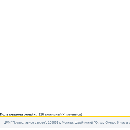
Пользователи онлайн:
126 анонимный(х) клиент(ов)
ЦРМ "Православное узорье". 108851 г. Москва, Щербинский ГО, ул. Южная, 8. часы р