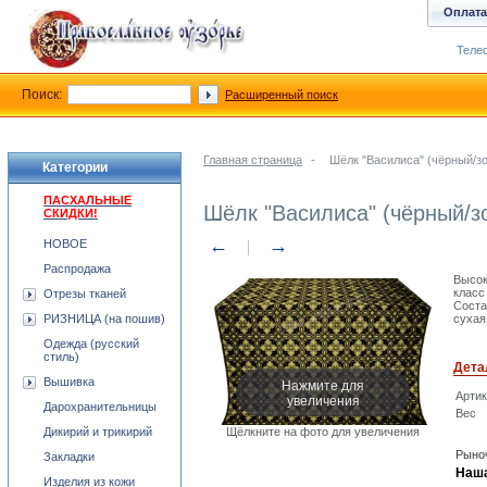
Оплата
Телеф
Поиск:
Расширенный поиск
Главная страница
-
Шёлк "Василиса" (чёрный/з
Категории
ПАСХАЛЬНЫЕ
Шёлк "Василиса" (чёрный/з
СКИДКИ!
←
→
НОВОЕ
Распродажа
Высок
класс
Отрезы тканей
Соста
РИЗНИЦА (на пошив)
сухая
Одежда (русский
стиль)
Дета
Нажмите для
Вышивка
Арти
увеличения
Дарохранительницы
Вес
Дикирий и трикирий
Щёлкните на фото для увеличения
Рыноч
Закладки
Наша
Изделия из кожи