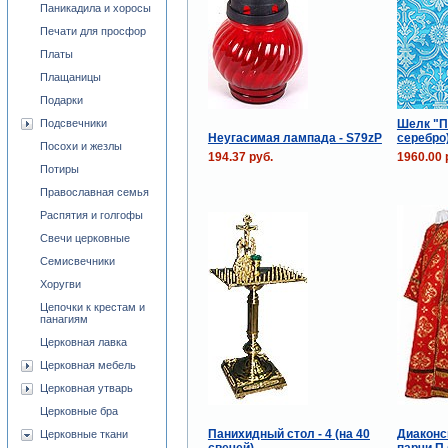
Паникадила и хоросы
Печати для просфор
Платы
Плащаницы
Подарки
Шелк "П
Подсвечники
Неугасимая лампада - S79zP
серебро
Посохи и жезлы
194.37 руб.
1960.00 
Потиры
Православная семья
Распятия и голгофы
Свечи церковные
Семисвечники
Хоругви
Цепочки к крестам и
панагиям
Церковная лавка
Церковная мебель
Церковная утварь
Церковные бра
Панихидный стол - 4 (на 40
Диаконс
Церковные ткани
свечей)
парчи П 