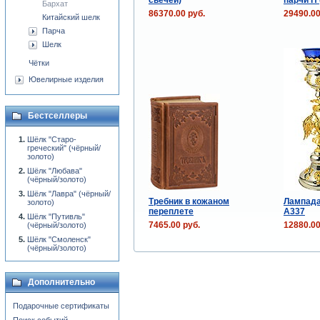
Бархат
86370.00 руб.
29490.00
Китайский шелк
Парча
Шелк
Чётки
Ювелирные изделия
Бестселлеры
Шёлк "Старо-
греческий" (чёрный/
золото)
Шёлк "Любава"
(чёрный/золото)
Шёлк "Лавра" (чёрный/
Требник в кожаном
Лампада
золото)
переплете
А337
Шёлк "Путивль"
7465.00 руб.
12880.00
(чёрный/золото)
Шёлк "Смоленск"
(чёрный/золото)
Дополнительно
Подарочные сертификаты