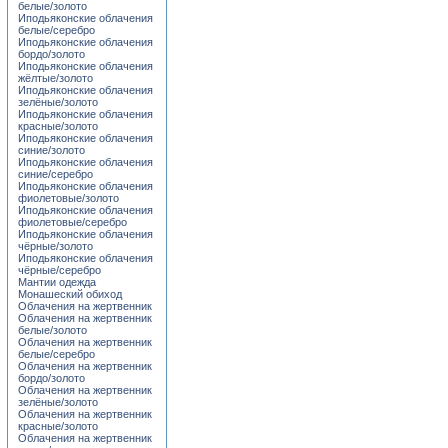
белые/золото
Иподьяконские облачения
белые/серебро
Иподьяконские облачения
бордо/золото
Иподьяконские облачения
жёлтые/золото
Иподьяконские облачения
зелёные/золото
Иподьяконские облачения
красные/золото
Иподьяконские облачения
синие/золото
Иподьяконские облачения
синие/серебро
Иподьяконские облачения
фиолетовые/золото
Иподьяконские облачения
фиолетовые/серебро
Иподьяконские облачения
чёрные/золото
Иподьяконские облачения
чёрные/серебро
Мантии одежда
Монашеский обиход
Облачения на жертвенник
Облачения на жертвенник
белые/золото
Облачения на жертвенник
белые/серебро
Облачения на жертвенник
бордо/золото
Облачения на жертвенник
зелёные/золото
Облачения на жертвенник
красные/золото
Облачения на жертвенник