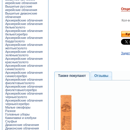
иерейские облачения
Вышитые русские
Опци
иерейские облачения
Вышитые диаконские
облачения
Архиерейские облачения
Кол-в
Архиерейские облачения
белые/золото
Архиерейские облачения
Ку
белые/серебро
Архиерейские облачения
бордо/золото
Архиерейские облачения
жёлтые/золото
Архиерейские облачения
Задат
зелёные/золото
Архиерейские облачения
красные/золото
Архиерейские облачения
синие/золото
Архиерейские облачения
Также покупают
Отзывы
синие/серебро
Архиерейские облачения
фиолетовые/золото
Архиерейские облачения
фиолетовые/серебро
Архиерейские облачения
чёрные/золото
Архиерейские облачения
чёрные/серебро
Малые омофоры
Разное
Головные уборы
Камилавки и клобуки
Скуфьи
Диаконские облачения
Диаконские облачения