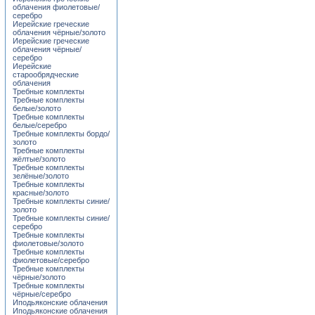
облачения фиолетовые/
серебро
Иерейские греческие
облачения чёрные/золото
Иерейские греческие
облачения чёрные/
серебро
Иерейские
старообрядческие
облачения
Требные комплекты
Требные комплекты
белые/золото
Требные комплекты
белые/серебро
Требные комплекты бордо/
золото
Требные комплекты
жёлтые/золото
Требные комплекты
зелёные/золото
Требные комплекты
красные/золото
Требные комплекты синие/
золото
Требные комплекты синие/
серебро
Требные комплекты
фиолетовые/золото
Требные комплекты
фиолетовые/серебро
Требные комплекты
чёрные/золото
Требные комплекты
чёрные/серебро
Иподьяконские облачения
Иподьяконские облачения