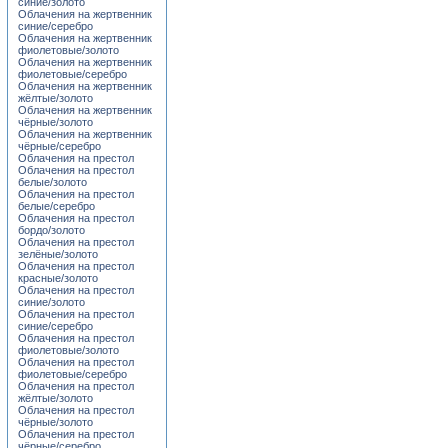
синие/золото
Облачения на жертвенник
синие/серебро
Облачения на жертвенник
фиолетовые/золото
Облачения на жертвенник
фиолетовые/серебро
Облачения на жертвенник
жёлтые/золото
Облачения на жертвенник
чёрные/золото
Облачения на жертвенник
чёрные/серебро
Облачения на престол
Облачения на престол
белые/золото
Облачения на престол
белые/серебро
Облачения на престол
бордо/золото
Облачения на престол
зелёные/золото
Облачения на престол
красные/золото
Облачения на престол
синие/золото
Облачения на престол
синие/серебро
Облачения на престол
фиолетовые/золото
Облачения на престол
фиолетовые/серебро
Облачения на престол
жёлтые/золото
Облачения на престол
чёрные/золото
Облачения на престол
чёрные/серебро