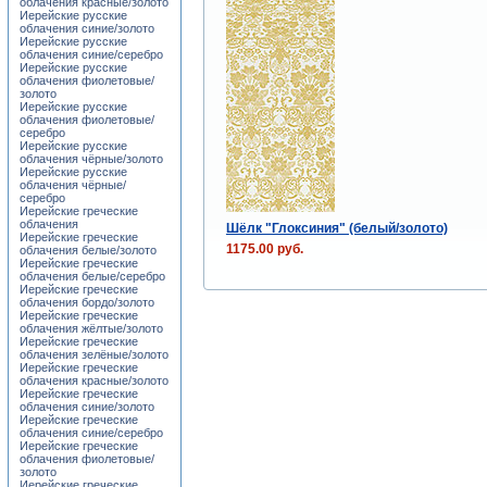
облачения красные/золото
Иерейские русские
облачения синие/золото
Иерейские русские
облачения синие/серебро
Иерейские русские
облачения фиолетовые/
золото
Иерейские русские
облачения фиолетовые/
серебро
Иерейские русские
облачения чёрные/золото
Иерейские русские
облачения чёрные/
серебро
Иерейские греческие
облачения
Шёлк "Глоксиния" (белый/золото)
Иерейские греческие
1175.00 руб.
облачения белые/золото
Иерейские греческие
облачения белые/серебро
Иерейские греческие
облачения бордо/золото
Иерейские греческие
облачения жёлтые/золото
Иерейские греческие
облачения зелёные/золото
Иерейские греческие
облачения красные/золото
Иерейские греческие
облачения синие/золото
Иерейские греческие
облачения синие/серебро
Иерейские греческие
облачения фиолетовые/
золото
Иерейские греческие