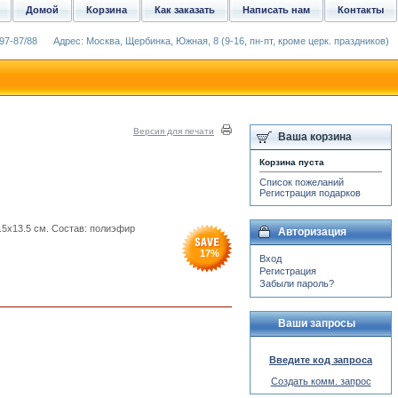
Домой
Корзина
Как заказать
Написать нам
Контакты
97-87/88
Адрес: Москва, Щербинка, Южная, 8 (9-16, пн-пт, кроме церк. праздников)
Версия для печати
Ваша корзина
Корзина пуста
Список пожеланий
Регистрация подарков
.5x13.5 см. Состав: полиэфир
Авторизация
17
%
Вход
Регистрация
Забыли пароль?
Ваши запросы
Введите код запроса
Создать комм. запрос