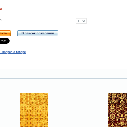
и
о
пить
В список пожеланий
ь вопрос о товаре