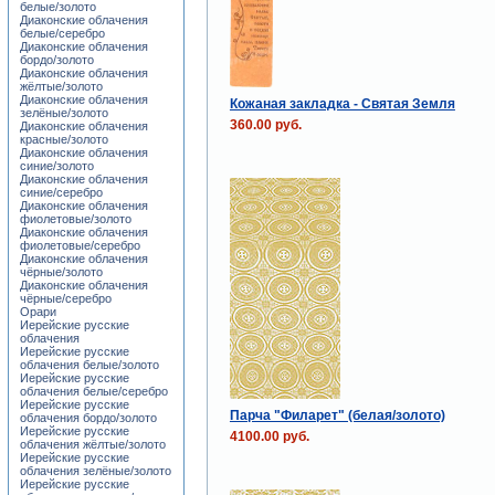
белые/золото
Диаконские облачения
белые/серебро
Диаконские облачения
бордо/золото
Диаконские облачения
жёлтые/золото
Диаконские облачения
Кожаная закладка - Святая Земля
зелёные/золото
360.00 руб.
Диаконские облачения
красные/золото
Диаконские облачения
синие/золото
Диаконские облачения
синие/серебро
Диаконские облачения
фиолетовые/золото
Диаконские облачения
фиолетовые/серебро
Диаконские облачения
чёрные/золото
Диаконские облачения
чёрные/серебро
Орари
Иерейские русские
облачения
Иерейские русские
облачения белые/золото
Иерейские русские
облачения белые/серебро
Иерейские русские
Парча "Филарет" (белая/золото)
облачения бордо/золото
Иерейские русские
4100.00 руб.
облачения жёлтые/золото
Иерейские русские
облачения зелёные/золото
Иерейские русские