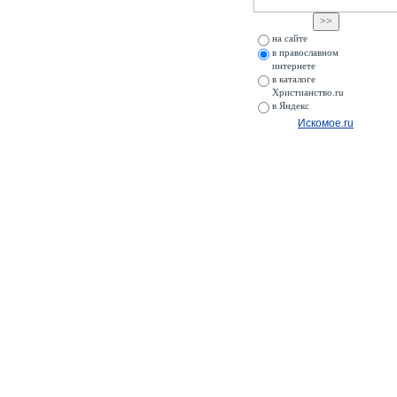
на сайте
в православном
интернете
в каталоге
Христианство.ru
в Яндекс
Искомое.ru