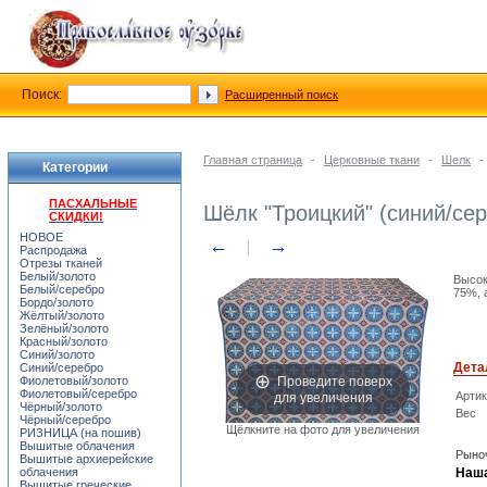
Поиск:
Расширенный поиск
Главная страница
-
Церковные ткани
-
Шелк
-
Категории
ПАСХАЛЬНЫЕ
Шёлк "Троицкий" (синий/сер
СКИДКИ!
НОВОЕ
←
→
Распродажа
Отрезы тканей
Белый/золото
Высок
Белый/серебро
75%, 
Бордо/золото
Жёлтый/золото
Зелёный/золото
Красный/золото
Синий/золото
Дета
Синий/серебро
Проведите поверх
Фиолетовый/золото
Фиолетовый/серебро
для увеличения
Арти
Чёрный/золото
Вес
Чёрный/серебро
Щёлкните на фото для увеличения
РИЗНИЦА (на пошив)
Вышитые облачения
Рыноч
Вышитые архиерейские
облачения
Наша
Вышитые греческие