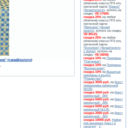
облаченiе класса ПГ6 изъ
греческой парчи
"Ермон"
(белая/золото)
, купонъ на
скидку:
VE-17606
;
скидка 25%
на любое
облаченiе класса ПГ6 изъ
греческой парчи
"Мирсина" (белая/
золото)
, купонъ на скидку:
VE-90125
;
скидка 25%
на любое
облаченiе класса ПГ6 изъ
греческой парчи
"Буколеон" (белая/золото
с бордо)
, купонъ на
скидку:
VE-SID56
;
скидка 10%
на
Покровцы
ов" (синий/золото)
"Плетеные"
;
скидка 10%
на
Покровцы
.
"Воскресение"
;
скидка 10%
на
Вышитые
покровцы и воздух
"Рождество"
;
скидка 3000 руб.
на
Крест
священника наперсный
№155
;
скидка 3000 руб.
на
Крест
наперсный - 364
;
скидка 5000 руб.
на
Крест
наперсный - 365
;
скидка 5000 руб.
на
Крест
наперсный №135
;
скидка 2000 руб.
на
Крест
наперсный - 363
;
скидка 10000 руб.
Набор
для архиерея (крест и
панагия) - 1
;