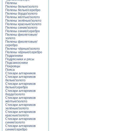
Пелены
Пелены белые/золото
Пелены белые/серебро
Пелены бордо/золото
Пелены жёлтые/золото
Пелены зелёные/золото
Пелены красные/золото
Пелены синие/золото
Пелены синие/серебро
Пелены фиолетовые/
золото
Пелены фиолетовые/
серебро
Пелены чёрные/золото
Пелены чёрные/серебро
Подризники
Подрясники и рясы
Подсаккосники
Покровцы
Пояса
Стихари алтарников
Стихари алтарников
белые/золото
Стихари алтарников
белые/серебро
Стихари алтарников
бордо/золото
Стихари алтарников
жёлтые/золото
Стихари алтарников
зелёные/золото
Стихари алтарников
красные/золото
Стихари алтарников
синие/золото
Стихари алтарников
синие/серебро