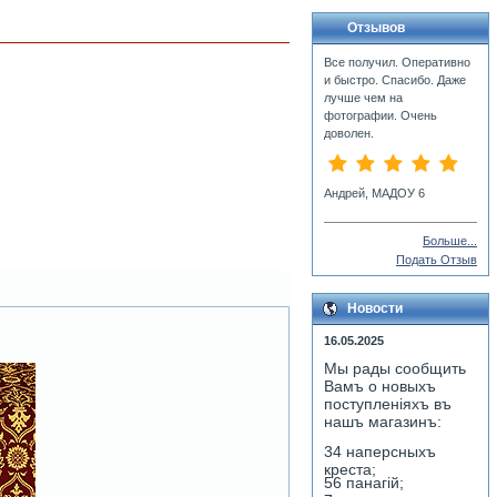
Отзывов
Все получил. Оперативно
и быстро. Спасибо. Даже
лучше чем на
фотографии. Очень
доволен.
Андрей, МАДОУ 6
Больше...
Подать Отзыв
Новости
16.05.2025
Мы рады сообщить
Вамъ о новыхъ
поступленiяхъ въ
нашъ магазинъ:
34 наперсныхъ
креста;
56 панагiй;