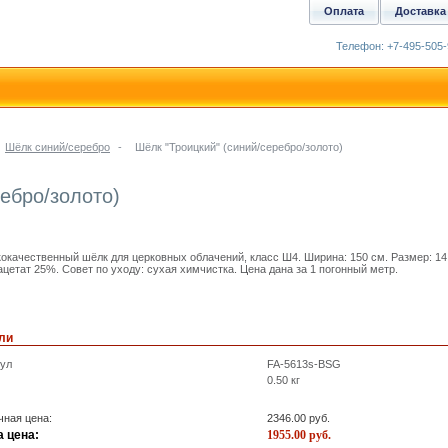
Оплата
Доставка
Телефон: +7-495-505-
Шёлк синий/серебро
-
Шёлк "Троицкий" (синий/серебро/золото)
ебро/золото)
окачественный шёлк для церковных облачений, класс Ш4. Ширина: 150 см. Размер: 14
ацетат 25%. Совет по уходу: сухая химчистка. Цена дана за 1 погонный метр.
ли
кул
FA-5613s-BSG
0.50
кг
ная цена:
2346.00
руб.
 цена:
1955.00
руб.