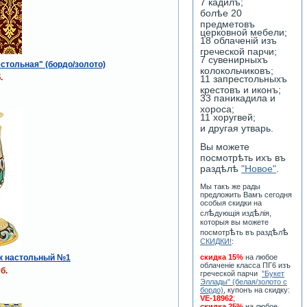
7 кадилъ;
болѣе 20
предметовъ
церковной мебели;
18 облаченiй изъ
греческой парчи;
7 сувенирныхъ
стольная" (бордо/золото)
колокольчиковъ;
.
11 запрестольныхъ
крестовъ и иконъ;
33 паникадила и
хороса;
11 хоругвей;
и другая утварь.
Вы можете
посмотрѣть ихъ въ
раздѣлѣ
"Новое"
.
Мы такъ же рады
предложить Вамъ сегодня
особыя скидки на
ѣ
ѣ
сл
дующiя изд
лiя,
которыя вы можете
ѣ
ѣ
ѣ
посмотр
ть въ разд
л
СКИДКИ!
:
к настольный №1
скидка 15%
на любое
облаченiе класса ПГ6 изъ
б.
греческой парчи
"Букет
Эллады" (белая/золото с
бордо)
, купонъ на скидку:
VE-18962
;
скидка 25%
на любое