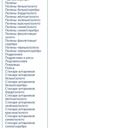
Пелены
Пелены белые/золото
Пелены белые/серебро
Пелены бордо/золото
Пелены жёлтые/золото
Пелены зелёные/золото
Пелены красные/золото
Пелены синие/золото
Пелены синие/серебро
Пелены фиолетовые/
золото
Пелены фиолетовые/
серебро
Пелены чёрные/золото
Пелены чёрные/серебро
Подризники
Подрясники и рясы
Подсаккосники
Покровцы
Пояса
Стихари алтарников
Стихари алтарников
белые/золото
Стихари алтарников
белые/серебро
Стихари алтарников
бордо/золото
Стихари алтарников
жёлтые/золото
Стихари алтарников
зелёные/золото
Стихари алтарников
красные/золото
Стихари алтарников
синие/золото
Стихари алтарников
синие/серебро