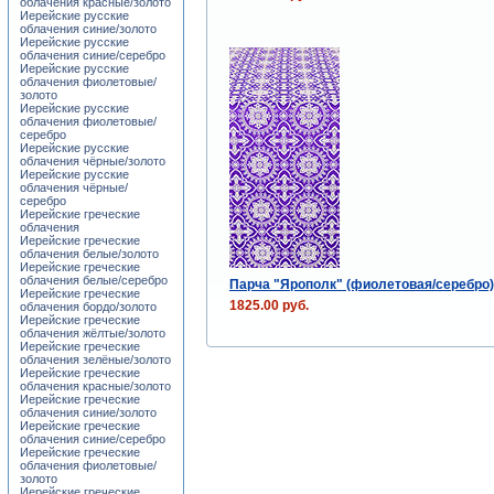
облачения красные/золото
Иерейские русские
облачения синие/золото
Иерейские русские
облачения синие/серебро
Иерейские русские
облачения фиолетовые/
золото
Иерейские русские
облачения фиолетовые/
серебро
Иерейские русские
облачения чёрные/золото
Иерейские русские
облачения чёрные/
серебро
Иерейские греческие
облачения
Иерейские греческие
облачения белые/золото
Иерейские греческие
облачения белые/серебро
Парча "Ярополк" (фиолетовая/серебро)
Иерейские греческие
1825.00 руб.
облачения бордо/золото
Иерейские греческие
облачения жёлтые/золото
Иерейские греческие
облачения зелёные/золото
Иерейские греческие
облачения красные/золото
Иерейские греческие
облачения синие/золото
Иерейские греческие
облачения синие/серебро
Иерейские греческие
облачения фиолетовые/
золото
Иерейские греческие