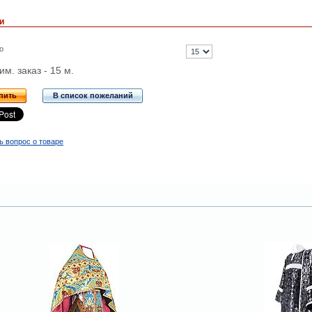
и
о
м. заказ - 15 м.
пить
В список пожеланий
ь вопрос о товаре