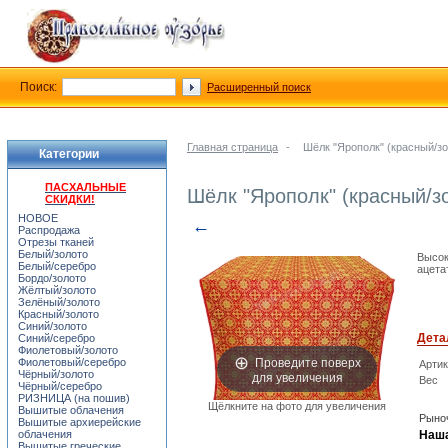
Поиск:
Расширенный поиск
Главная страница
-
Шёлк "Ярополк" (красный/зо
Категории
ПАСХАЛЬНЫЕ
Шёлк "Ярополк" (красный/з
СКИДКИ!
НОВОЕ
←
Распродажа
Отрезы тканей
Белый/золото
Высок
Белый/серебро
ацета
Бордо/золото
Жёлтый/золото
Зелёный/золото
Красный/золото
Синий/золото
Дета
Синий/серебро
Фиолетовый/золото
Проведите поверх
Фиолетовый/серебро
Арти
для увеличения
Чёрный/золото
Вес
Чёрный/серебро
РИЗНИЦА (на пошив)
Щёлкните на фото для увеличения
Вышитые облачения
Рыноч
Вышитые архиерейские
облачения
Наша
Вышитые греческие