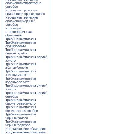
облачения фиолетовые/
серебро
Иерейские греческие
облачения чёрные/золото
Иерейские греческие
облачения чёрные/
серебро
Иерейские
старообрядческие
облачения
Требные комплекты
Требные комплекты
белые/золото
Требные комплекты
белые/серебро
Требные комплекты бордо/
золото
Требные комплекты
жёлтые/золото
Требные комплекты
зелёные/золото
Требные комплекты
красные/золото
Требные комплекты синие/
золото
Требные комплекты синие/
серебро
Требные комплекты
фиолетовые/золото
Требные комплекты
фиолетовые/серебро
Требные комплекты
чёрные/золото
Требные комплекты
чёрные/серебро
Иподьяконские облачения
Иподьяконские облачения