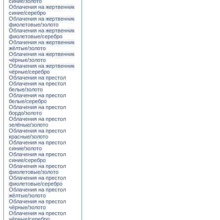
синие/золото
Облачения на жертвенник
синие/серебро
Облачения на жертвенник
фиолетовые/золото
Облачения на жертвенник
фиолетовые/серебро
Облачения на жертвенник
жёлтые/золото
Облачения на жертвенник
чёрные/золото
Облачения на жертвенник
чёрные/серебро
Облачения на престол
Облачения на престол
белые/золото
Облачения на престол
белые/серебро
Облачения на престол
бордо/золото
Облачения на престол
зелёные/золото
Облачения на престол
красные/золото
Облачения на престол
синие/золото
Облачения на престол
синие/серебро
Облачения на престол
фиолетовые/золото
Облачения на престол
фиолетовые/серебро
Облачения на престол
жёлтые/золото
Облачения на престол
чёрные/золото
Облачения на престол
чёрные/серебро