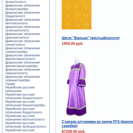
белые/золото
Диаконские облачения
белые/серебро
Диаконские облачения
бордо/золото
Диаконские облачения
жёлтые/золото
Диаконские облачения
зелёные/золото
Диаконские облачения
красные/золото
Шелк "Вильно" (жёлтый/золото)
Диаконские облачения
1955.00 руб.
синие/золото
Диаконские облачения
синие/серебро
Диаконские облачения
фиолетовые/золото
Диаконские облачения
фиолетовые/серебро
Диаконские облачения
чёрные/золото
Диаконские облачения
чёрные/серебро
Орари
Иерейские русские
облачения
Иерейские русские
облачения белые/золото
Иерейские русские
облачения белые/серебро
Иерейские русские
облачения бордо/золото
Иерейские русские
облачения жёлтые/золото
Стихарь алтарника из парчи ПГ6 (фиол
Иерейские русские
серебро)
облачения зелёные/золото
Иерейские русские
87200.00 руб.