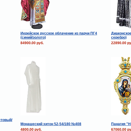
Иерейское русское облачение из парчи ПГ4
Диаконское
(синий/золото)
серебро)
84900.00 руб.
22890.00 ру
етовый/
Монашеский хитон 52-54/180 №408
Панагия "Н
4800.00 руб.
67060.00 ру