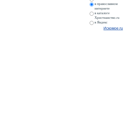
в православном
интернете
в каталоге
Христианство.ru
в Яндекс
Искомое.ru