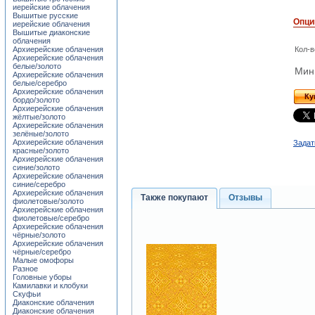
иерейские облачения
Вышитые русские
Опци
иерейские облачения
Вышитые диаконские
облачения
Архиерейские облачения
Кол-в
Архиерейские облачения
белые/золото
Мини
Архиерейские облачения
белые/серебро
Архиерейские облачения
Ку
бордо/золото
Архиерейские облачения
жёлтые/золото
Архиерейские облачения
зелёные/золото
Архиерейские облачения
Задат
красные/золото
Архиерейские облачения
синие/золото
Архиерейские облачения
синие/серебро
Архиерейские облачения
Также покупают
Отзывы
фиолетовые/золото
Архиерейские облачения
фиолетовые/серебро
Архиерейские облачения
чёрные/золото
Архиерейские облачения
чёрные/серебро
Малые омофоры
Разное
Головные уборы
Камилавки и клобуки
Скуфьи
Диаконские облачения
Диаконские облачения