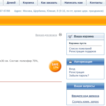
Домой
Корзина
Как заказать
Написать нам
Контакты
97-87/88
Адрес: Москва, Щербинка, Южная, 8 (9-16, пн-пт, кроме церк. праздников)
Версия для печати
Ваша корзина
Корзина пуста
Список пожеланий
Регистрация подарков
x30 см. Состав: полиэфир 75%,
Авторизация
17
%
Вход
Регистрация
Забыли пароль?
Ваши запросы
Введите код запроса
Создать комм. запрос