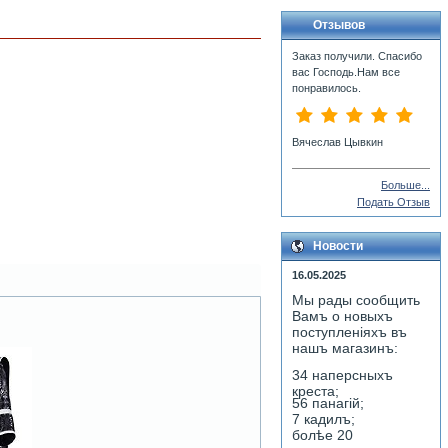
Отзывов
Заказ получили. Спасибо
вас Господь.Нам все
понравилось.
Вячеслав Цывкин
Больше...
Подать Отзыв
Новости
16.05.2025
Мы рады сообщить
Вамъ о новыхъ
поступленiяхъ въ
нашъ магазинъ:
34 наперсныхъ
креста;
56 панагiй;
7 кадилъ;
болѣе 20