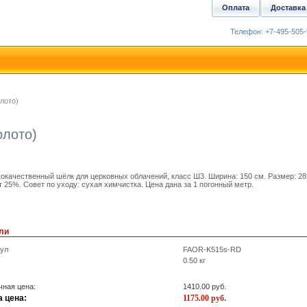
Оплата
Доставка
Телефон: +7-495-505-
лото)
олото)
окачественный шёлк для церковных облачений, класс Ш3. Ширина: 150 см. Размер: 28
т 25%. Совет по уходу: сухая химчистка. Цена дана за 1 погонный метр.
ли
кул
FAOR-K515s-RD
0.50
кг
ная цена:
1410.00
руб.
 цена:
1175.00
руб.