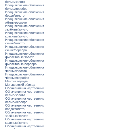
белые/золото
Иподьяконские облачения
белые/серебро
Иподьяконские облачения
бордо/золото
Иподьяконские облачения
жёлтые/золото
Иподьяконские облачения
зелёные/золото
Иподьяконские облачения
красные/золото
Иподьяконские облачения
синие/золото
Иподьяконские облачения
синие/серебро
Иподьяконские облачения
фиолетовые/золото
Иподьяконские облачения
фиолетовые/серебро
Иподьяконские облачения
чёрные/золото
Иподьяконские облачения
чёрные/серебро
Мантии одежда
Монашеский обиход
Облачения на жертвенник
Облачения на жертвенник
белые/золото
Облачения на жертвенник
белые/серебро
Облачения на жертвенник
бордо/золото
Облачения на жертвенник
зелёные/золото
Облачения на жертвенник
красные/золото
Облачения на жертвенник