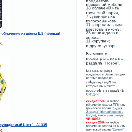
предметовъ
церковной мебели;
18 облаченiй изъ
греческой парчи;
7 сувенирныхъ
колокольчиковъ;
11 запрестольныхъ
крестовъ и иконъ;
33 паникадила и
 облачение из шёлка Ш2 (чёрный/
хороса;
11 хоругвей;
б.
и другая утварь.
Вы можете
посмотрѣть ихъ въ
раздѣлѣ
"Новое"
.
Мы такъ же рады
предложить Вамъ сегодня
особыя скидки на
ѣ
ѣ
сл
дующiя изд
лiя,
которыя вы можете
ѣ
ѣ
ѣ
посмотр
ть въ разд
л
СКИДКИ!
:
скидка 15%
на любое
облаченiе класса ПГ6 изъ
греческой парчи
"Букет
Эллады" (белая/золото с
бордо)
, купонъ на скидку:
VE-18962
;
скидка 25%
на любое
еувядаемый Цвет" - А1335
облаченiе класса ПГ6 изъ
греческой парчи
"Ермон"
б.