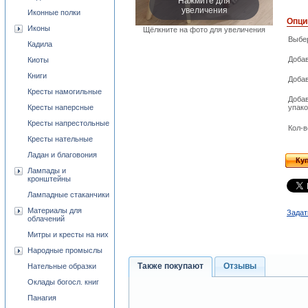
увеличения
Иконные полки
Опци
Иконы
Щёлкните на фото для увеличения
Выбе
Кадила
Доба
Киоты
Книги
Добав
Кресты намогильные
Доба
Кресты наперсные
упако
Кресты напрестольные
Кол-в
Кресты нательные
Ладан и благовония
Ку
Лампады и
кронштейны
Лампадные стаканчики
Материалы для
Задат
облачений
Митры и кресты на них
Народные промыслы
Также покупают
Отзывы
Нательные образки
Оклады богосл. книг
Панагия