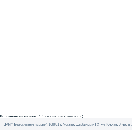
Пользователи онлайн:
175 анонимный(х) клиент(ов)
ЦРМ "Православное узорье". 108851 г. Москва, Щербинский ГО, ул. Южная, 8. часы р