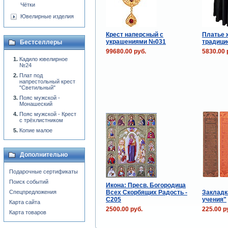
Чётки
Ювелирные изделия
Крест наперсный с
Платье 
украшениями №031
традицио
Бестселлеры
99680.00 руб.
5830.00 
Кадило ювелирное
№24
Плат под
напрестольный крест
"Светильный"
Пояс мужской -
Монашеский
Пояс мужской - Крест
с трёхлистником
Копие малое
Дополнительно
Подарочные сертификаты
Поиск событий
Икона: Пресв. Богородица
Всех Скорбящих Радость -
Закладк
Спецпредложения
C205
учения"
Карта сайта
2500.00 руб.
225.00 р
Карта товаров