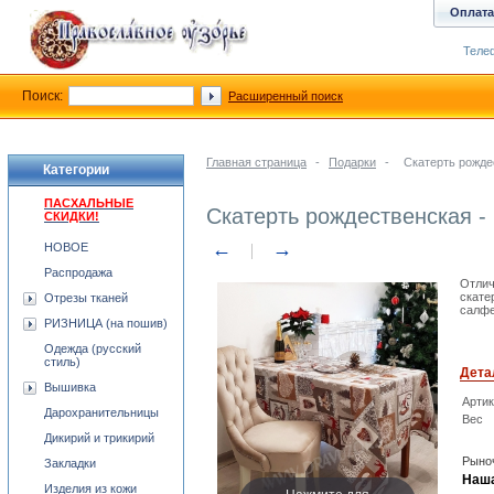
Оплата
Телеф
Поиск:
Расширенный поиск
Главная страница
-
Подарки
-
Скатерть рожде
Категории
ПАСХАЛЬНЫЕ
Скатерть рождественская - 
СКИДКИ!
←
→
НОВОЕ
Распродажа
Отлич
скате
Отрезы тканей
салфе
РИЗНИЦА (на пошив)
Одежда (русский
стиль)
Дета
Вышивка
Арти
Дарохранительницы
Вес
Дикирий и трикирий
Рыноч
Закладки
Наша
Изделия из кожи
Нажмите для