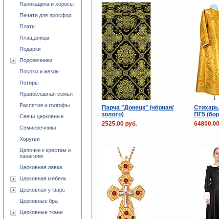
Паникадила и хоросы
Печати для просфор
Платы
Плащаницы
Подарки
Подсвечники
Посохи и жезлы
Потиры
Православная семья
Распятия и голгофы
Парча "Донецк" (чёрная/
Стихарь
золото)
ПГ5 (бо
Свечи церковные
2525.00 руб.
64800.00
Семисвечники
Хоругви
Цепочки к крестам и
панагиям
Церковная лавка
Церковная мебель
Церковная утварь
Церковные бра
Церковные ткани