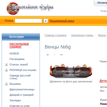
Оплата
Телеф
Поиск:
Расширенный поиск
Главная страница
-
Церковная утварь
-
Венцы
Категории
ПАСХАЛЬНЫЕ
Венцы №6g
СКИДКИ!
←
→
НОВОЕ
Распродажа
Право
Отрезы тканей
РИЗНИЦА (на пошив)
Нажмите для
увеличения
Одежда (русский
стиль)
Дета
Щёлкните на фото для увеличения
Вышивка
Арти
Дарохранительницы
Вес
Дикирий и трикирий
Рыноч
Закладки
Наша
Изделия из кожи