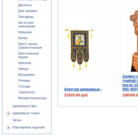
Дискосы
Для запивки
Звездицы
Кисти для
помазания
Ковшики
Копие
Крест-икона
запрестольные
Крестильные
ящики
Кропила
Лжицы
Мощевики
Запрест
тумбой (
Рипиды
посох 12
Сосуды
Хоругви церковные -
400-400)
Тарелочки
31920.00 руб.
108500.0
Фонари выносные
Церковные бра
Церковные ткани
Чётки
Ювелирные изделия