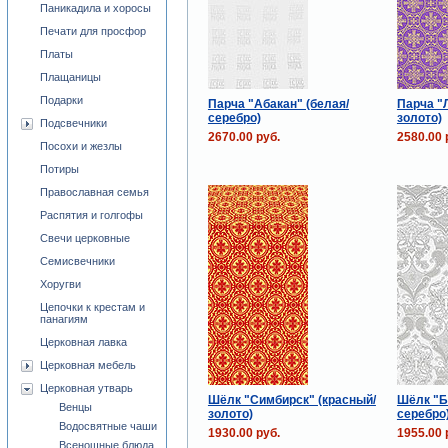
Паникадила и хоросы
Печати для просфор
Платы
Плащаницы
Подарки
Парча "Абакан" (белая/
Парча "
серебро)
золото)
Подсвечники
2670.00 руб.
2580.00 
Посохи и жезлы
Потиры
Православная семья
Распятия и голгофы
Свечи церковные
Семисвечники
Хоругви
Цепочки к крестам и
панагиям
Церковная лавка
Церковная мебель
Церковная утварь
Шёлк "Симбирск" (красный/
Шёлк "Б
Венцы
золото)
серебро
Водосвятные чаши
1930.00 руб.
1955.00 
Всенощные блюда