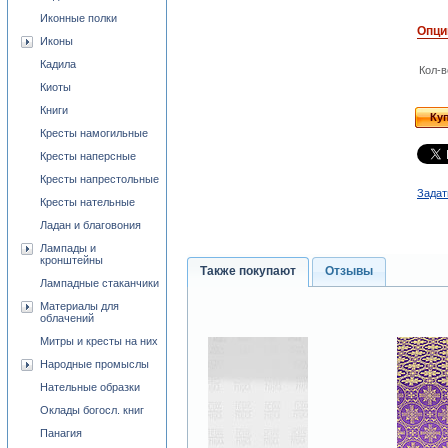
Иконные полки
Опци
Иконы
Кадила
Кол-в
Киоты
Книги
Ку
Кресты намогильные
Кресты наперсные
Кресты напрестольные
Задат
Кресты нательные
Ладан и благовония
Лампады и
кронштейны
Также покупают
Отзывы
Лампадные стаканчики
Материалы для
облачений
Митры и кресты на них
Народные промыслы
Нательные образки
Оклады богосл. книг
Панагия