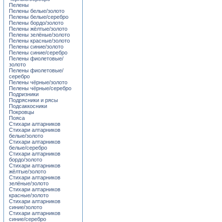
Пелены
Пелены белые/золото
Пелены белые/серебро
Пелены бордо/золото
Пелены жёлтые/золото
Пелены зелёные/золото
Пелены красные/золото
Пелены синие/золото
Пелены синие/серебро
Пелены фиолетовые/
золото
Пелены фиолетовые/
серебро
Пелены чёрные/золото
Пелены чёрные/серебро
Подризники
Подрясники и рясы
Подсаккосники
Покровцы
Пояса
Стихари алтарников
Стихари алтарников
белые/золото
Стихари алтарников
белые/серебро
Стихари алтарников
бордо/золото
Стихари алтарников
жёлтые/золото
Стихари алтарников
зелёные/золото
Стихари алтарников
красные/золото
Стихари алтарников
синие/золото
Стихари алтарников
синие/серебро