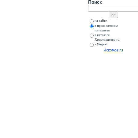
Поиск
на сайте
в православном
интернете
в каталоге
Христианство.ru
в Яндекс
Искомое.ru