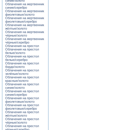
синие/золото
Облачения на жертвенник
синие/серебро
Облачения на жертвенник
фиолетовые/золото
Облачения на жертвенник
фиолетовые/серебро
Облачения на жертвенник
жёлтые/золото
Облачения на жертвенник
чёрные/золото
Облачения на жертвенник
чёрные/серебро
Облачения на престол
Облачения на престол
белые/золото
Облачения на престол
белые/серебро
Облачения на престол
бордо/золото
Облачения на престол
зелёные/золото
Облачения на престол
красные/золото
Облачения на престол
синие/золото
Облачения на престол
синие/серебро
Облачения на престол
фиолетовые/золото
Облачения на престол
фиолетовые/серебро
Облачения на престол
жёлтые/золото
Облачения на престол
чёрные/золото
Облачения на престол
чёрные/серебро