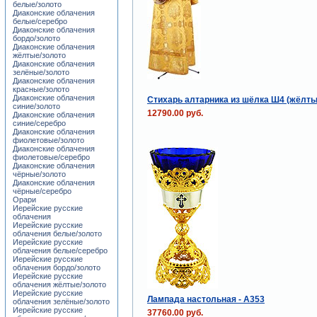
белые/золото
Диаконские облачения
белые/серебро
Диаконские облачения
бордо/золото
Диаконские облачения
жёлтые/золото
Диаконские облачения
зелёные/золото
Диаконские облачения
красные/золото
Диаконские облачения
Стихарь алтарника из шёлка Ш4 (жёлты
синие/золото
12790.00 руб.
Диаконские облачения
синие/серебро
Диаконские облачения
фиолетовые/золото
Диаконские облачения
фиолетовые/серебро
Диаконские облачения
чёрные/золото
Диаконские облачения
чёрные/серебро
Орари
Иерейские русские
облачения
Иерейские русские
облачения белые/золото
Иерейские русские
облачения белые/серебро
Иерейские русские
облачения бордо/золото
Иерейские русские
облачения жёлтые/золото
Иерейские русские
Лампада настольная - A353
облачения зелёные/золото
Иерейские русские
37760.00 руб.