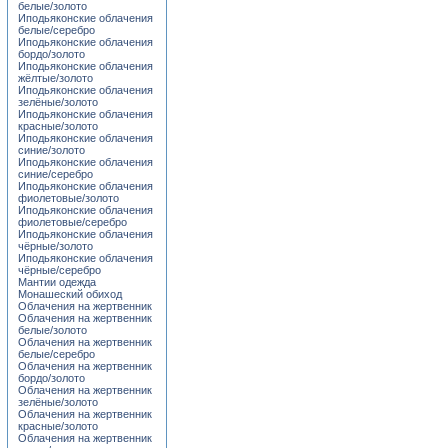
белые/золото
Иподьяконские облачения
белые/серебро
Иподьяконские облачения
бордо/золото
Иподьяконские облачения
жёлтые/золото
Иподьяконские облачения
зелёные/золото
Иподьяконские облачения
красные/золото
Иподьяконские облачения
синие/золото
Иподьяконские облачения
синие/серебро
Иподьяконские облачения
фиолетовые/золото
Иподьяконские облачения
фиолетовые/серебро
Иподьяконские облачения
чёрные/золото
Иподьяконские облачения
чёрные/серебро
Мантии одежда
Монашеский обиход
Облачения на жертвенник
Облачения на жертвенник
белые/золото
Облачения на жертвенник
белые/серебро
Облачения на жертвенник
бордо/золото
Облачения на жертвенник
зелёные/золото
Облачения на жертвенник
красные/золото
Облачения на жертвенник