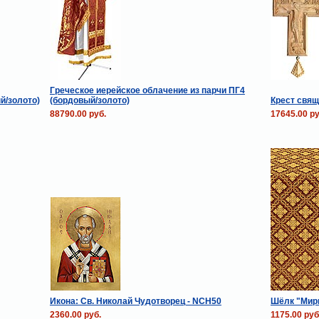
Греческое иерейское облачение из парчи ПГ4
й/золото)
(бордовый/золото)
Крест свящ
88790.00 руб.
17645.00 ру
Икона: Св. Николай Чудотворец - NCH50
Шёлк "Мирг
2360.00 руб.
1175.00 руб