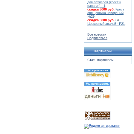
для архиерея (крест и
панагия) - 1
;
скидка 5000 руб.
Крест
священника наперсный
№29
;
скидка 5000 руб.
на
Церковный аналой - Р21
.
Все новости
Подписаться
Партнеры
Стать партнером