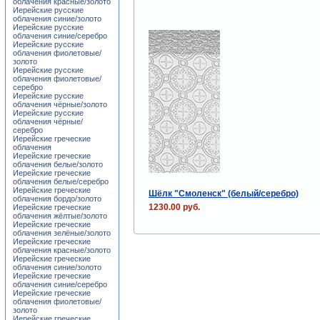
облачения красные/золото
Иерейские русские
облачения синие/золото
Иерейские русские
облачения синие/серебро
Иерейские русские
облачения фиолетовые/
золото
Иерейские русские
облачения фиолетовые/
серебро
Иерейские русские
облачения чёрные/золото
Иерейские русские
облачения чёрные/
серебро
Иерейские греческие
облачения
Иерейские греческие
облачения белые/золото
Иерейские греческие
облачения белые/серебро
Иерейские греческие
Шёлк "Смоленск" (белый/серебро)
облачения бордо/золото
1230.00 руб.
Иерейские греческие
облачения жёлтые/золото
Иерейские греческие
облачения зелёные/золото
Иерейские греческие
облачения красные/золото
Иерейские греческие
облачения синие/золото
Иерейские греческие
облачения синие/серебро
Иерейские греческие
облачения фиолетовые/
золото
Иерейские греческие