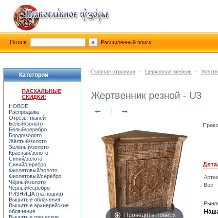
Поиск:
Расширенный поиск
Главная страница
-
Церковная мебель
-
Жертв
Категории
ПАСХАЛЬНЫЕ
Жертвенник резной - U3
СКИДКИ!
НОВОЕ
←
→
Распродажа
Отрезы тканей
Белый/золото
Право
Белый/серебро
Бордо/золото
Жёлтый/золото
Зелёный/золото
Красный/золото
Синий/золото
Дета
Синий/серебро
Фиолетовый/золото
Фиолетовый/серебро
Арти
Чёрный/золото
Вес
Чёрный/серебро
РИЗНИЦА (на пошив)
Вышитые облачения
Рыноч
Вышитые архиерейские
облачения
Наша
Проведите поверх
Вышитые греческие