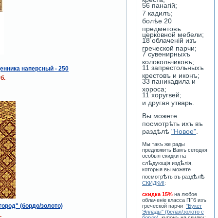
56 панагiй;
7 кадилъ;
болѣе 20
предметовъ
церковной мебели;
18 облаченiй изъ
греческой парчи;
7 сувенирныхъ
колокольчиковъ;
11 запрестольныхъ
енника наперсный - 250
крестовъ и иконъ;
б.
33 паникадила и
хороса;
11 хоругвей;
и другая утварь.
Вы можете
посмотрѣть ихъ въ
раздѣлѣ
"Новое"
.
Мы такъ же рады
предложить Вамъ сегодня
особыя скидки на
ѣ
ѣ
сл
дующiя изд
лiя,
которыя вы можете
ѣ
ѣ
ѣ
посмотр
ть въ разд
л
СКИДКИ!
:
скидка 15%
на любое
облаченiе класса ПГ6 изъ
ород" (бордо/золото)
греческой парчи
"Букет
Эллады" (белая/золото с
.
бордо)
, купонъ на скидку: