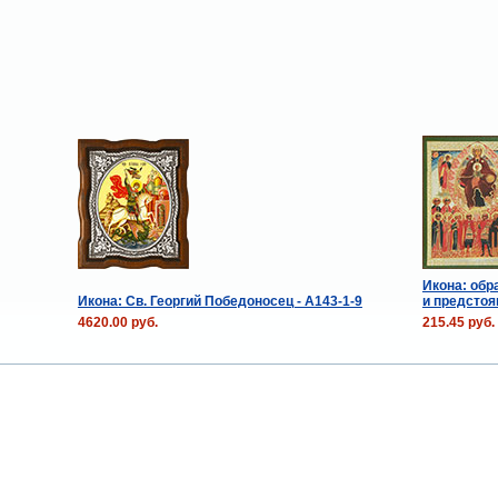
Икона: обр
Икона: Св. Георгий Победоносец - A143-1-9
и предсто
4620.00 руб.
215.45 руб.