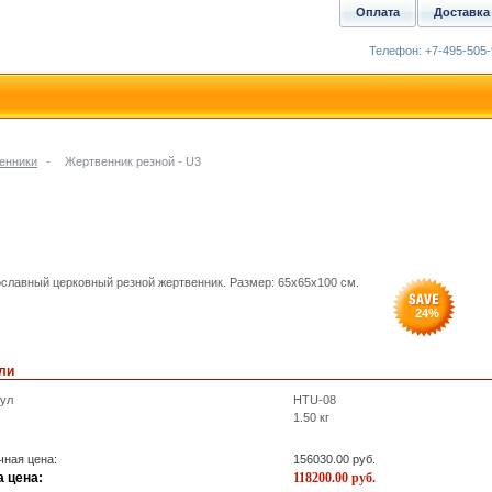
Оплата
Доставка
Телефон: +7-495-505-
енники
-
Жертвенник резной - U3
славный церковный резной жертвенник. Размер: 65х65x100 см.
24
%
ли
кул
HTU-08
1.50
кг
ная цена:
156030.00
руб.
 цена:
118200.00
руб.