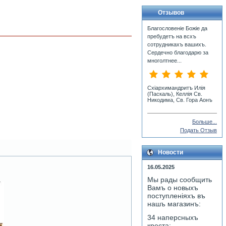
Отзывов
Благословеніе Божіе да
пребудетъ на всхъ
сотрудникахъ вашихъ.
Сердечно благодарю за
многолтнее...
Схiархимандритъ Илiя
(Паскаль), Келлiя Св.
Никодима, Св. Гора Аонъ
Больше...
Подать Отзыв
Новости
16.05.2025
Мы рады сообщить
Вамъ о новыхъ
поступленiяхъ въ
нашъ магазинъ:
34 наперсныхъ
креста;