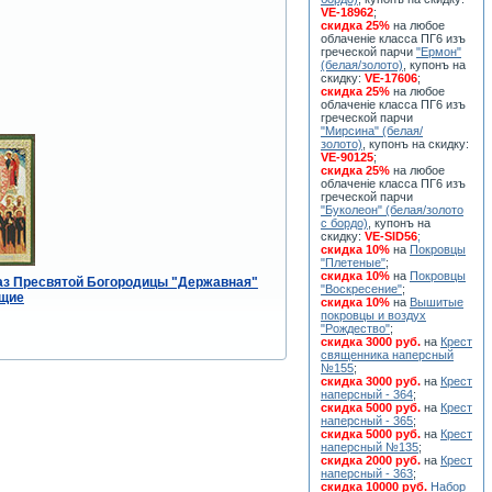
VE-18962
;
скидка 25%
на любое
облаченiе класса ПГ6 изъ
греческой парчи
"Ермон"
(белая/золото)
, купонъ на
скидку:
VE-17606
;
скидка 25%
на любое
облаченiе класса ПГ6 изъ
греческой парчи
"Мирсина" (белая/
золото)
, купонъ на скидку:
VE-90125
;
скидка 25%
на любое
облаченiе класса ПГ6 изъ
греческой парчи
"Буколеон" (белая/золото
с бордо)
, купонъ на
скидку:
VE-SID56
;
скидка 10%
на
Покровцы
"Плетеные"
;
скидка 10%
на
Покровцы
аз Пресвятой Богородицы "Державная"
"Воскресение"
;
ящие
скидка 10%
на
Вышитые
покровцы и воздух
"Рождество"
;
скидка 3000 руб.
на
Крест
священника наперсный
№155
;
скидка 3000 руб.
на
Крест
наперсный - 364
;
скидка 5000 руб.
на
Крест
наперсный - 365
;
скидка 5000 руб.
на
Крест
наперсный №135
;
скидка 2000 руб.
на
Крест
наперсный - 363
;
скидка 10000 руб.
Набор