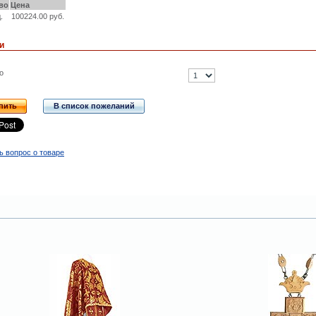
во
Цена
.
100224.00 руб.
и
о
пить
В список пожеланий
ь вопрос о товаре