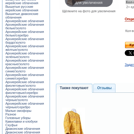
для увеличения
Кол-
иерейские облачения
Вышитые русские
2+ ед
иерейские облачения
Щёлкните на фото для увеличения
Вышитые диаконские
облачения
Опци
Архиерейские облачения
Архиерейские облачения
белые/золото
Кол-в
Архиерейские облачения
белые/серебро
Архиерейские облачения
бордо/золото
Ку
Архиерейские облачения
жёлтые/золото
Архиерейские облачения
зелёные/золото
Архиерейские облачения
красные/золото
Задат
Архиерейские облачения
синие/золото
Архиерейские облачения
синие/серебро
Архиерейские облачения
фиолетовые/золото
Также покупают
Отзывы
Архиерейские облачения
фиолетовые/серебро
Архиерейские облачения
чёрные/золото
Архиерейские облачения
чёрные/серебро
Малые омофоры
Разное
Головные уборы
Камилавки и клобуки
Скуфьи
Диаконские облачения
Диаконские облачения