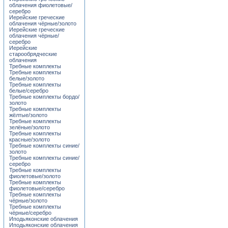
облачения фиолетовые/
серебро
Иерейские греческие
облачения чёрные/золото
Иерейские греческие
облачения чёрные/
серебро
Иерейские
старообрядческие
облачения
Требные комплекты
Требные комплекты
белые/золото
Требные комплекты
белые/серебро
Требные комплекты бордо/
золото
Требные комплекты
жёлтые/золото
Требные комплекты
зелёные/золото
Требные комплекты
красные/золото
Требные комплекты синие/
золото
Требные комплекты синие/
серебро
Требные комплекты
фиолетовые/золото
Требные комплекты
фиолетовые/серебро
Требные комплекты
чёрные/золото
Требные комплекты
чёрные/серебро
Иподьяконские облачения
Иподьяконские облачения