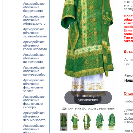
высше
Архиерейские
епитр
облачения
палиц
бордо/золото
Обрат
Архиерейские
облач
облачения
хотит
жёлтые/золото
необх
Архиерейские
Если 
облачения
облач
зелёные/золото
Тип 
заказ
Архиерейские
облачения
красные/золото
Дета
Архиерейские
облачения
Арти
синие/золото
Вес
Архиерейские
облачения
синие/серебро
Рыноч
Архиерейские
Наша
облачения
фиолетовые/
золото
Опци
Нажмите для
Архиерейские
увеличения
облачения
Выбер
фиолетовые/
серебро
Щёлкните на фото для увеличения
Доба
Архиерейские
встав
облачения
Добав
чёрные/золото
и воз
Архиерейские
облачения
Кол-в
чёрные/