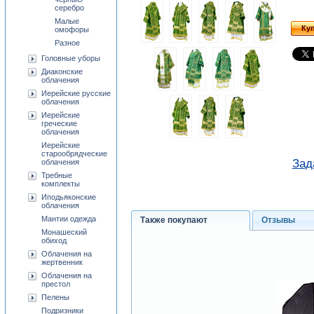
серебро
Малые
Ку
омофоры
Разное
Головные уборы
Диаконские
облачения
Иерейские русские
облачения
Иерейские
греческие
облачения
Иерейские
старообрядческие
Зад
облачения
Требные
комплекты
Иподьяконские
облачения
Мантии одежда
Также покупают
Отзывы
Монашеский
обиход
Облачения на
жертвенник
Облачения на
престол
Пелены
Подризники