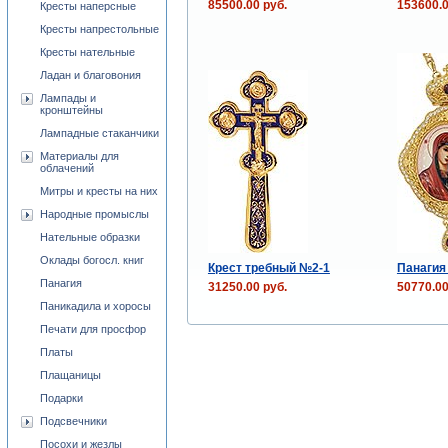
85500.00 руб.
153600.0
Кресты наперсные
Кресты напрестольные
Кресты нательные
Ладан и благовония
Лампады и
кронштейны
Лампадные стаканчики
Материалы для
облачений
Митры и кресты на них
Народные промыслы
Нательные образки
Оклады богосл. книг
Крест требный №2-1
Панагия
Панагия
31250.00 руб.
50770.00
Паникадила и хоросы
Печати для просфор
Платы
Плащаницы
Подарки
Подсвечники
Посохи и жезлы