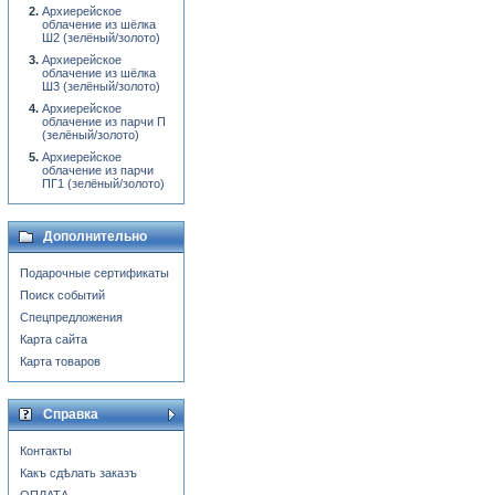
Архиерейское
облачение из шёлка
Ш2 (зелёный/золото)
Архиерейское
облачение из шёлка
Ш3 (зелёный/золото)
Архиерейское
облачение из парчи П
(зелёный/золото)
Архиерейское
облачение из парчи
ПГ1 (зелёный/золото)
Дополнительно
Подарочные сертификаты
Поиск событий
Спецпредложения
Карта сайта
Карта товаров
Справка
Контакты
Какъ сдѣлать заказъ