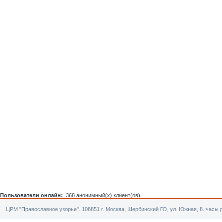
Пользователи онлайн:
368 анонимный(х) клиент(ов)
ЦРМ "Православное узорье". 108851 г. Москва, Щербинский ГО, ул. Южная, 8. часы р