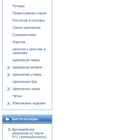
Потиры
Православная семья
Распятия и голгофы
Свечи церковные
Семисвечники
Хоругви
Цепочки к крестам и
панагиям
Церковная лавка
Церковная мебель
Церковная утварь
Церковные бра
Церковные ткани
Чётки
Ювелирные изделия
Бестселлеры
Архиерейское
облачение из парчи
ПГ2 (зелёный/золото)