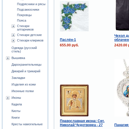
Подрясники и рясы
Подсаккосники
Покровцы
Пояса
Стихари
алтарников
Стихари детские
Чехол д
Паслён-1
облачен
Стихари клириков
655.00 руб.
2420.00 
Одежда (русский
стиль)
Вышивка
Дарохранительницы
Дикирий и трикирий
Закладки
Изделия из кожи
Иконные полки
Иконы
Кадила
Киоты
Книги
Православная икона: Свт.
Кресты намогильные
Николай Чудотворец - 27
Панагия