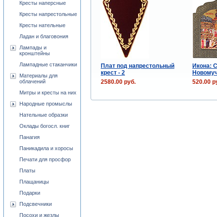
Кресты наперсные
Кресты напрестольные
Кресты нательные
Ладан и благовония
Лампады и
кронштейны
Лампадные стаканчики
Плат под напрестольный
Икона: 
крест - 2
Новомуч
Материалы для
2580.00 руб.
520.00 р
облачений
Митры и кресты на них
Народные промыслы
Нательные образки
Оклады богосл. книг
Панагия
Паникадила и хоросы
Печати для просфор
Платы
Плащаницы
Подарки
Подсвечники
Посохи и жезлы