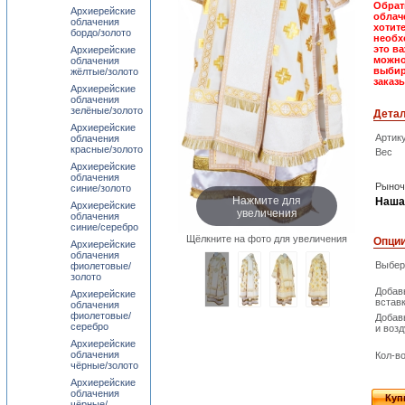
Обрат
Архиерейские
облач
облачения
хотит
бордо/золото
необх
это в
Архиерейские
можно
облачения
выбир
жёлтые/золото
заказ
Архиерейские
облачения
зелёные/золото
Дета
Архиерейские
Артик
облачения
красные/золото
Вес
Архиерейские
облачения
Рыноч
синие/золото
Нажмите для
Наша
Архиерейские
увеличения
облачения
синие/серебро
Щёлкните на фото для увеличения
Опци
Архиерейские
облачения
Выбер
фиолетовые/
золото
Добав
Архиерейские
встав
облачения
фиолетовые/
Добав
серебро
и возд
Архиерейские
облачения
Кол-в
чёрные/золото
Архиерейские
облачения
Куп
чёрные/