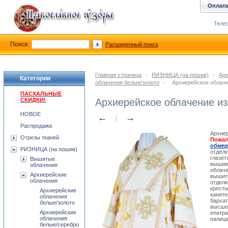
Оплата
Телеф
Поиск:
Расширенный поиск
Главная страница
-
РИЗНИЦА (на пошив)
-
Арх
Категории
облачения белые/золото
-
Архиерейское облаче
ПАСХАЛЬНЫЕ
СКИДКИ!
Архиерейское облачение из
НОВОЕ
←
→
Распродажа
Архиер
Отрезы тканей
Пожал
обмер
РИЗНИЦА (на пошив)
отделк
глазет
Вышитые
вышивк
облачения
облаче
Архиерейские
вышит
облачения
отделк
крест
Архиерейские
каните
облачения
бархат
белые/золото
высшег
Архиерейские
епитра
облачения
палица
белые/серебро