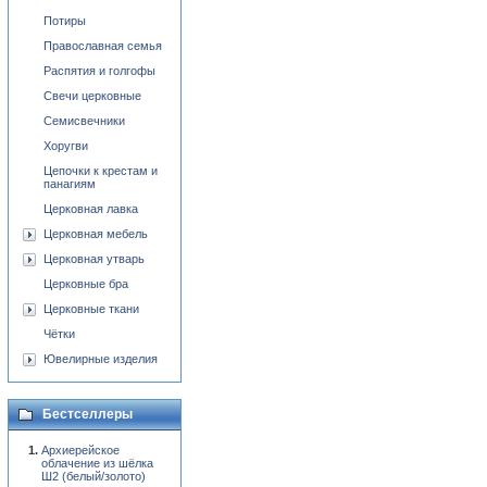
Потиры
Православная семья
Распятия и голгофы
Свечи церковные
Семисвечники
Хоругви
Цепочки к крестам и
панагиям
Церковная лавка
Церковная мебель
Церковная утварь
Церковные бра
Церковные ткани
Чётки
Ювелирные изделия
Бестселлеры
Архиерейское
облачение из шёлка
Ш2 (белый/золото)