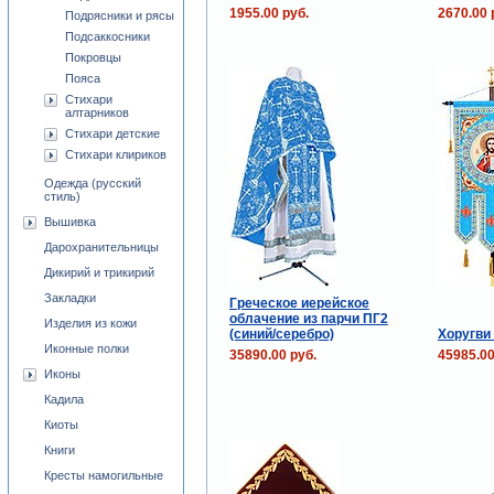
1955.00 руб.
2670.00 
Подрясники и рясы
Подсаккосники
Покровцы
Пояса
Стихари
алтарников
Стихари детские
Стихари клириков
Одежда (русский
стиль)
Вышивка
Дарохранительницы
Дикирий и трикирий
Закладки
Греческое иерейское
облачение из парчи ПГ2
Изделия из кожи
(синий/серебро)
Хоругви
Иконные полки
35890.00 руб.
45985.00
Иконы
Кадила
Киоты
Книги
Кресты намогильные