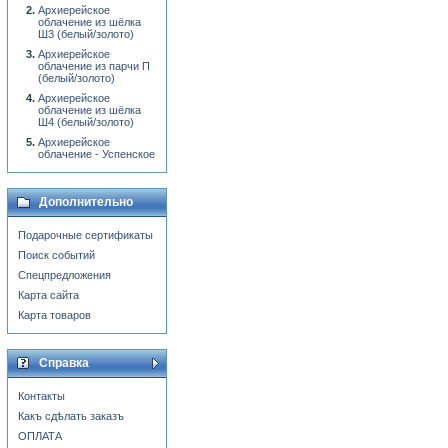
Архиерейское
облачение из шёлка
Ш3 (белый/золото)
Архиерейское
облачение из парчи П
(белый/золото)
Архиерейское
облачение из шёлка
Ш4 (белый/золото)
Архиерейское
облачение - Успенское
Дополнительно
Подарочные сертификаты
Поиск событий
Спецпредложения
Карта сайта
Карта товаров
Справка
Контакты
Какъ сдѣлать заказъ
ОПЛАТА