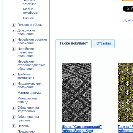
серебро
Малые
омофоры
Разное
Задать
Головные уборы
Диаконские
облачения
Иерейские русские
облачения
Также покупают
Отзывы
Иерейские
греческие
облачения
Иерейские
старообрядческие
облачения
Требные
комплекты
Иподьяконские
облачения
Мантии одежда
Монашеский
обиход
Облачения на
жертвенник
Облачения на
престол
Пелены
Шелк "Симеоновский"
Парча "
(чёрный/серебро)
(чёрная/
Подризники