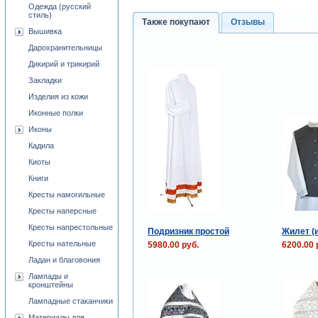
Одежда (русский
стиль)
Также покупают
Отзывы
Вышивка
Дарохранительницы
Дикирий и трикирий
Закладки
Изделия из кожи
Иконные полки
Иконы
Кадила
Киоты
Книги
Кресты намогильные
Кресты наперсные
Кресты напрестольные
Подризник простой
Жилет (
Кресты нательные
5980.00 руб.
6200.00 
Ладан и благовония
Лампады и
кронштейны
Лампадные стаканчики
Материалы для