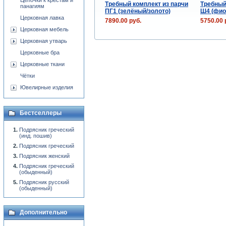
Цепочки к крестам и
Требный комплект из парчи
Требный
панагиям
ПГ1 (зелёный/золото)
Ш4 (фио
Церковная лавка
7890.00 руб.
5750.00 
Церковная мебель
Церковная утварь
Церковные бра
Церковные ткани
Чётки
Ювелирные изделия
Бестселлеры
Подрясник греческий
(инд. пошив)
Подрясник греческий
Подрясник женский
Подрясник греческий
(обыденный)
Подрясник русский
(обыденный)
Дополнительно