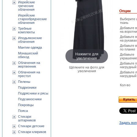
Иерейские
греческие
облачения
Опции
Иерейские
старообрядческие
Выберите 
облачения
ткань
Добавьте 
Требные
на воротни
комплекты
Добавьте 
Иподьяконские
на рукавах
облачения
Добавьте 
Мантии одежда
по планке
Нажмите для
Монашеский
Добавьте
обиход
увеличения
украшение
Облачения на
Добавьте 
жертвенник
нагрудный
Щёлкните на фото для
увеличения
Облачения на
Добавьте 
престол
нагрудный
Пелены
Кол-во
Подризники
Подрясники и рясы
Подсаккосники
Купить
Покровцы
Пояса
Стихари
алтарников
Задать воп
Стихари детские
Стихари клириков