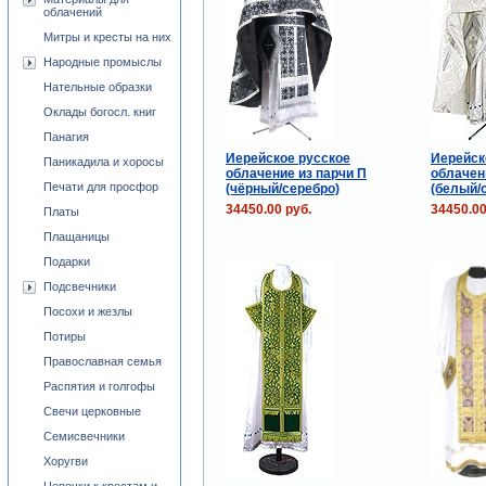
облачений
Митры и кресты на них
Народные промыслы
Нательные образки
Оклады богосл. книг
Панагия
Иерейское русское
Иерейск
Паникадила и хоросы
облачение из парчи П
облачен
Печати для просфор
(чёрный/серебро)
(белый/
34450.00 руб.
34450.00
Платы
Плащаницы
Подарки
Подсвечники
Посохи и жезлы
Потиры
Православная семья
Распятия и голгофы
Свечи церковные
Семисвечники
Хоругви