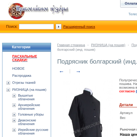
Оплата
Телеф
Поиск:
Расширенный поиск
Главная страница
-
РИЗНИЦА (на пошив)
-
Под
Категории
болгарский (инд. пошив)
ПАСХАЛЬНЫЕ
СКИДКИ!
Подрясник болгарский (инд
НОВОЕ
←
→
Распродажа
Полугречес
Отрезы тканей
пошива. На
возможна 
РИЗНИЦА (на пошив)
согласно
Вышитые
облачения
Детали
Архиерейские
облачения
Артикул
Головные уборы
Вес
Диаконские
облачения
Рыночная 
Иерейские русские
облачения
Наша цен