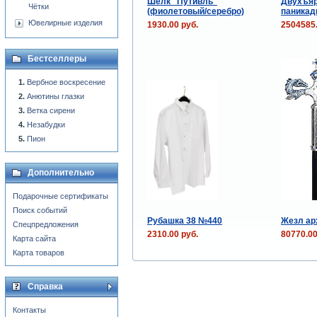
Шёлк "Путивль"
Двухъяр
Чётки
(фиолетовый/серебро)
паникади
Ювелирные изделия
1930.00 руб.
2504585.
Бестселлеры
Вербное воскресение
Анютины глазки
Ветка сирени
Незабудки
Пион
Дополнительно
Подарочные сертификаты
Поиск событий
Рубашка 38 №440
Жезл ар
Спецпредложения
2310.00 руб.
80770.00
Карта сайта
Карта товаров
Справка
Контакты