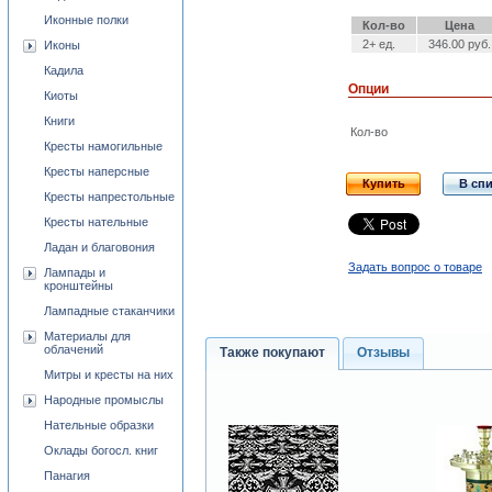
Иконные полки
Кол-во
Цена
2+ ед.
346.00 руб.
Иконы
Кадила
Опции
Киоты
Книги
Кол-во
Кресты намогильные
Кресты наперсные
Купить
В сп
Кресты напрестольные
Кресты нательные
Ладан и благовония
Задать вопрос о товаре
Лампады и
кронштейны
Лампадные стаканчики
Материалы для
облачений
Также покупают
Отзывы
Митры и кресты на них
Народные промыслы
Нательные образки
Оклады богосл. книг
Панагия