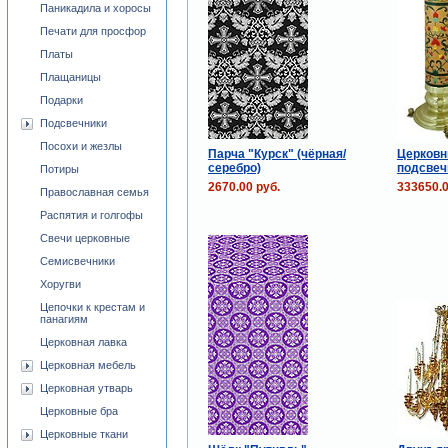
Паникадила и хоросы
Печати для просфор
Платы
Плащаницы
Подарки
Подсвечники
Посохи и жезлы
Парча "Курск" (чёрная/
Церковн
серебро)
подсвеч
Потиры
2670.00 руб.
333650.0
Православная семья
Распятия и голгофы
Свечи церковные
Семисвечники
Хоругви
Цепочки к крестам и
панагиям
Церковная лавка
Церковная мебель
Церковная утварь
Церковные бра
Церковные ткани