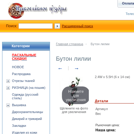
Оплата
Телеф
Поиск:
Расширенный поиск
Главная страница
-
Бутон лилии
Категории
ПАСХАЛЬНЫЕ
Бутон лилии
СКИДКИ!
←
→
НОВОЕ
Распродажа
2.4W x 5.5H (6 х 14 см)
Отрезы тканей
РИЗНИЦА (на пошив)
Нажмите
для
Одежда (русский
стиль)
увеличения
Детали
Вышивка
Щёлкните на фото
Артикул
Дарохранительницы
для увеличения
Вес
Дикирий и трикирий
Рыночная цена:
Закладки
Наша цена:
Изделия из кожи