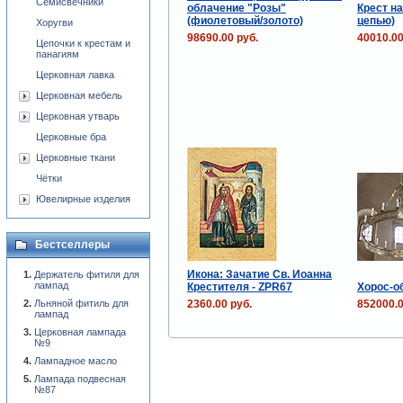
Семисвечники
облачение "Розы"
Крест на
(фиолетовый/золото)
цепью)
Хоругви
98690.00 руб.
40010.00
Цепочки к крестам и
панагиям
Церковная лавка
Церковная мебель
Церковная утварь
Церковные бра
Церковные ткани
Чётки
Ювелирные изделия
Бестселлеры
Икона: Зачатие Св. Иоанна
Держатель фитиля для
лампад
Крестителя - ZPR67
Хорос-об
2360.00 руб.
852000.0
Льняной фитиль для
лампад
Церковная лампада
№9
Лампадное масло
Лампада подвесная
№87