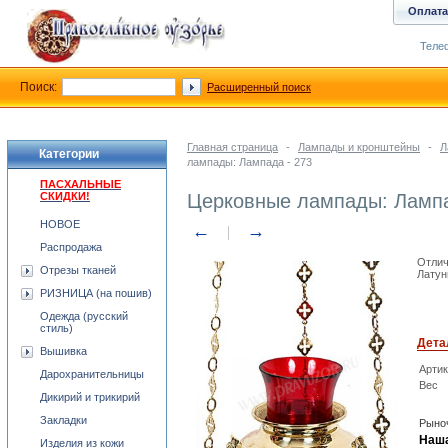
Оплата
Телеф
Поиск:
Расширенный поиск
Главная страница
-
Лампады и кронштейны
-
Л
Категории
лампады: Лампада - 273
ПАСХАЛЬНЫЕ
СКИДКИ!
Церковные лампады: Лампа
НОВОЕ
←
→
Распродажа
Отлич
Отрезы тканей
Латун
РИЗНИЦА (на пошив)
Одежда (русский
стиль)
Дета
Вышивка
Арти
Дарохранительницы
Вес
Дикирий и трикирий
Закладки
Рыноч
Наша
Изделия из кожи