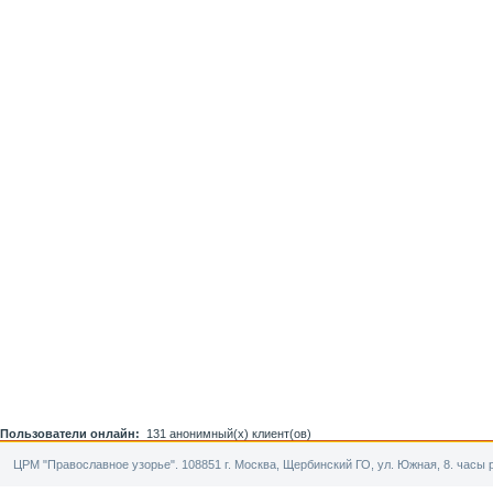
Пользователи онлайн:
131 анонимный(х) клиент(ов)
ЦРМ "Православное узорье". 108851 г. Москва, Щербинский ГО, ул. Южная, 8. часы р