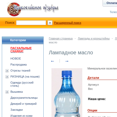
Оплата
Телеф
Поиск:
Расширенный поиск
Главная страница
-
Лампады и кронштейны
-
Л
Категории
масло
ПАСХАЛЬНЫЕ
СКИДКИ!
Лампадное масло
НОВОЕ
←
→
Распродажа
Минеральное вазелин
Отрезы тканей
РИЗНИЦА (на пошив)
Детали
Одежда (русский
Артикул
стиль)
Вес
Вышивка
Дарохранительницы
Наша цена:
Дикирий и трикирий
Закладки
Опции
Изделия из кожи