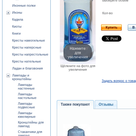
Выберите объем
Иконные полки
Иконы
Кол-во
Кадила
Киоты
Купить
В
Книги
Кресты намогильные
Кресты наперсные
Нажмите
для
Кресты напрестольные
увеличения
Кресты нательные
Щёлкните на фото для
Ладан и благовония
увеличения
Лампады и
кронштейны
Задать вопрос о това
Лампады
настенные
Лампады
настольные
Лампады
Также покупают
Отзывы
подвесные
Лампады
ювелирные
Кронштейны для
лампад
Стаканчики для
лампад