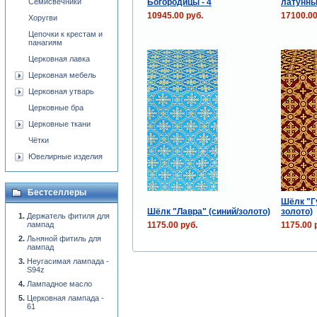
Семисвечники
Богородицы - 4
латунны
10945.00 руб.
17100.00
Хоругви
Цепочки к крестам и
панагиям
Церковная лавка
Церковная мебель
Церковная утварь
Церковные бра
Церковные ткани
Чётки
Ювелирные изделия
Бестселлеры
Шёлк "Г
Шёлк "Лавра" (синий/золото)
золото)
Держатель фитиля для
лампад
1175.00 руб.
1175.00 
Льняной фитиль для
лампад
Неугасимая лампада -
S94z
Лампадное масло
Церковная лампада -
61