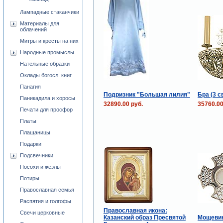
Лампадные стаканчики
Материалы для
облачений
Митры и кресты на них
Народные промыслы
Нательные образки
Оклады богосл. книг
Панагия
Подризник "Большая лилия"
Бра (3 с
Паникадила и хоросы
32890.00 руб.
35760.00
Печати для просфор
Платы
Плащаницы
Подарки
Подсвечники
Посохи и жезлы
Потиры
Православная семья
Распятия и голгофы
Православная икона:
Свечи церковные
Казанский образ Пресвятой
Мощевик