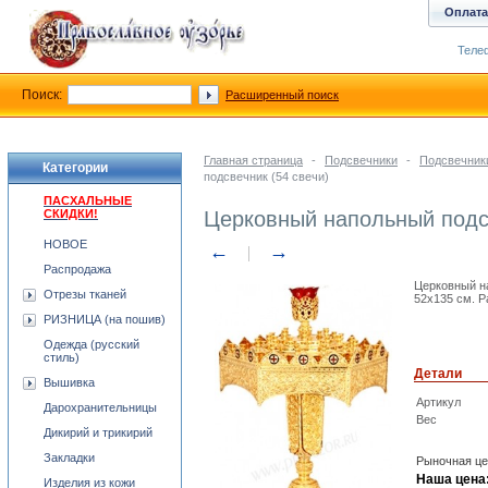
Оплата
Телеф
Поиск:
Расширенный поиск
Главная страница
-
Подсвечники
-
Подсвечник
Категории
подсвечник (54 свечи)
ПАСХАЛЬНЫЕ
СКИДКИ!
Церковный напольный подсв
НОВОЕ
←
→
Распродажа
Церковный на
Отрезы тканей
52x135 см. Р
РИЗНИЦА (на пошив)
Одежда (русский
стиль)
Детали
Вышивка
Артикул
Дарохранительницы
Вес
Дикирий и трикирий
Закладки
Рыночная це
Наша цена
Изделия из кожи