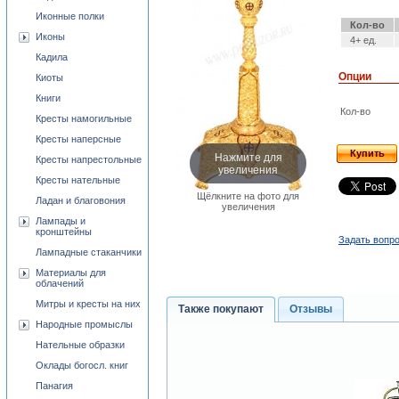
Иконные полки
Кол-во
Иконы
4+ ед.
Кадила
Опции
Киоты
Книги
Кол-во
Кресты намогильные
Кресты наперсные
Купить
Нажмите для
Кресты напрестольные
увеличения
Кресты нательные
Щёлкните на фото для
Ладан и благовония
увеличения
Лампады и
кронштейны
Задать вопро
Лампадные стаканчики
Материалы для
облачений
Митры и кресты на них
Также покупают
Отзывы
Народные промыслы
Нательные образки
Оклады богосл. книг
Панагия