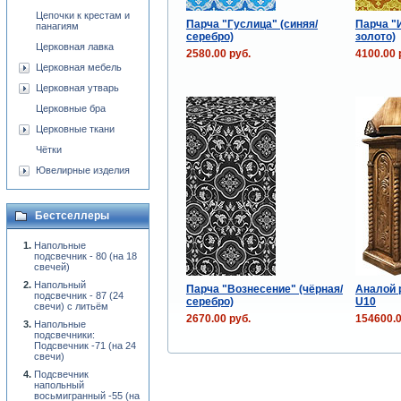
Цепочки к крестам и
Парча "Гуслица" (синяя/
Парча "
панагиям
серебро)
золото)
Церковная лавка
2580.00 руб.
4100.00 
Церковная мебель
Церковная утварь
Церковные бра
Церковные ткани
Чётки
Ювелирные изделия
Бестселлеры
Напольные
подсвечник - 80 (на 18
свечей)
Напольный
Парча "Вознесение" (чёрная/
Аналой 
подсвечник - 87 (24
серебро)
U10
свечи) с литьём
2670.00 руб.
154600.0
Напольные
подсвечники:
Подсвечник -71 (на 24
свечи)
Подсвечник
напольный
восьмигранный -55 (на