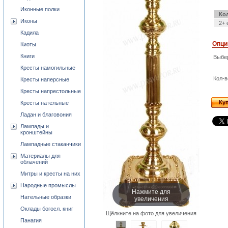
Иконные полки
Ко
Иконы
2+ 
Кадила
Опци
Киоты
Книги
Выбе
Кресты намогильные
Кол-в
Кресты наперсные
Кресты напрестольные
Ку
Кресты нательные
Ладан и благовония
Лампады и
кронштейны
Лампадные стаканчики
Материалы для
облачений
Митры и кресты на них
Народные промыслы
Нажмите для
увеличения
Нательные образки
Оклады богосл. книг
Щёлкните на фото для увеличения
Панагия