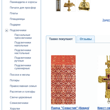
Паникадила и хоросы
Печати для просфор
Платы
Плащаницы
Задат
Подарки
Подсвечники
Пасхальные
трёхсвечники
Также покупают
Отзывы
Подсвечники
напольные
Подсвечники
настольные
Подсвечники
ручные
Подсвечники
сувенирные
Посохи и жезлы
Потиры
Православная семья
Распятия и голгофы
Свечи церковные
Семисвечники
Парча "Севастия" (бордо/
Крест с
Хоругви