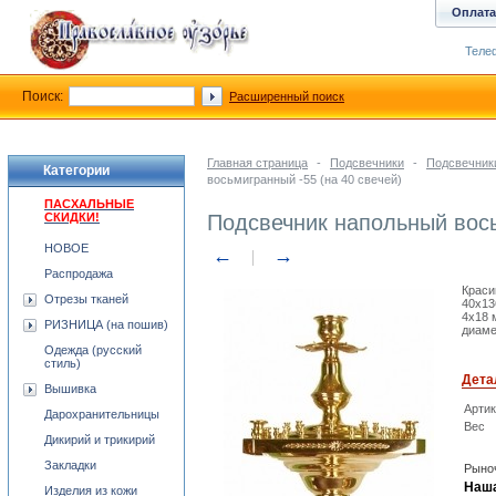
Оплата
Телеф
Поиск:
Расширенный поиск
Главная страница
-
Подсвечники
-
Подсвечник
Категории
восьмигранный -55 (на 40 свечей)
ПАСХАЛЬНЫЕ
СКИДКИ!
Подсвечник напольный вось
НОВОЕ
←
→
Распродажа
Краси
Отрезы тканей
40x13
4x18 
РИЗНИЦА (на пошив)
диаме
Одежда (русский
стиль)
Дета
Вышивка
Арти
Дарохранительницы
Вес
Дикирий и трикирий
Закладки
Рыноч
Наша
Изделия из кожи