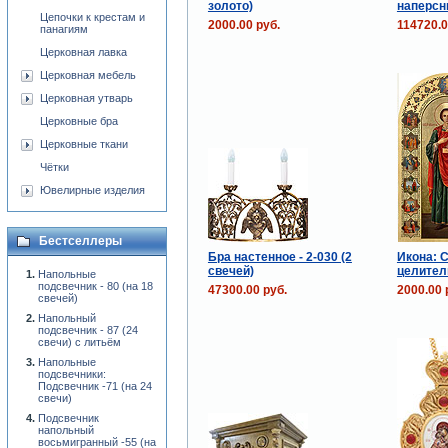
золото)
наперс
Цепочки к крестам и
2000.00 руб.
114720.0
панагиям
Церковная лавка
Церковная мебель
Церковная утварь
Церковные бра
Церковные ткани
Чётки
Ювелирные изделия
Бестселлеры
Бра настенное - 2-030 (2
Икона: 
свечей)
целител
Напольные
подсвечник - 80 (на 18
47300.00 руб.
2000.00 
свечей)
Напольный
подсвечник - 87 (24
свечи) с литьём
Напольные
подсвечники:
Подсвечник -71 (на 24
свечи)
Подсвечник
напольный
восьмигранный -55 (на