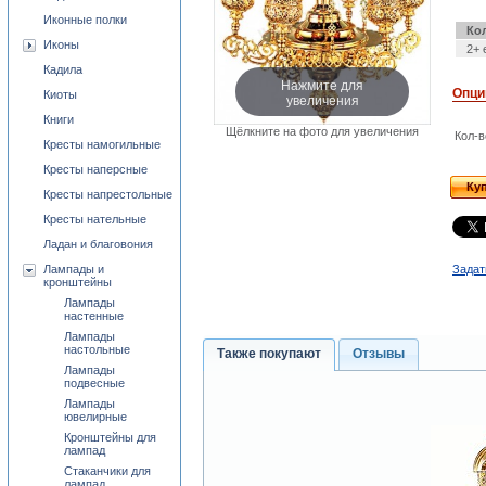
Иконные полки
Ко
Иконы
2+ 
Кадила
Нажмите для
Опци
Киоты
увеличения
Книги
Щёлкните на фото для увеличения
Кол-в
Кресты намогильные
Кресты наперсные
Ку
Кресты напрестольные
Кресты нательные
Ладан и благовония
Лампады и
Задат
кронштейны
Лампады
настенные
Лампады
настольные
Также покупают
Отзывы
Лампады
подвесные
Лампады
ювелирные
Кронштейны для
лампад
Стаканчики для
лампад