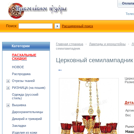
Оплата
Телеф
Поиск:
Расширенный поиск
Главная страница
-
Лампады и кронштейны
-
Л
Категории
семилампадник
ПАСХАЛЬНЫЕ
СКИДКИ!
Церковный семилампадник
НОВОЕ
←
Распродажа
Церко
Отрезы тканей
Разме
РИЗНИЦА (на пошив)
Одежда (русский
стиль)
Дета
Вышивка
Арти
Дарохранительницы
Вес
Дикирий и трикирий
Закладки
Рыноч
Наша
Изделия из кожи