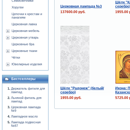
Семисвечники
Шёлк "К
Церковная лампада №3
серебро
Хоругви
137600.00 руб.
1955.00 
Цепочки к крестам и
панагиям
Церковная лавка
Церковная мебель
Церковная утварь
Церковные бра
Церковные ткани
Чётки
Ювелирные изделия
Бестселлеры
Шёлк "Радонеж" (белый/
Икона: 
Держатель фитиля для
серебро)
Казанска
лампад
1955.00 руб.
5725.00 
Льняной фитиль для
лампад
Церковная лампада
№9
Лампадное масло
Лампада подвесная
№87