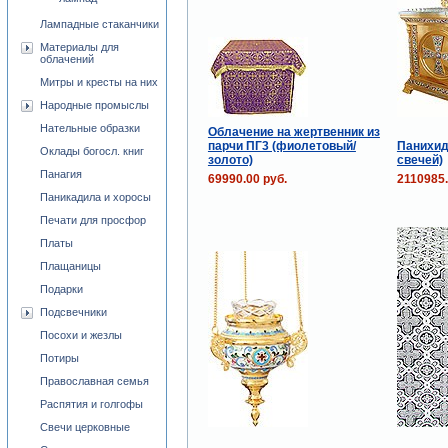
Лампадные стаканчики
Материалы для
облачений
Митры и кресты на них
Народные промыслы
Нательные образки
Облачение на жертвенник из
парчи ПГ3 (фиолетовый/
Панихид
Оклады богосл. книг
золото)
свечей)
Панагия
69990.00 руб.
2110985.
Паникадила и хоросы
Печати для просфор
Платы
Плащаницы
Подарки
Подсвечники
Посохи и жезлы
Потиры
Православная семья
Распятия и голгофы
Свечи церковные