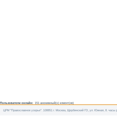
Пользователи онлайн:
151 анонимный(х) клиент(ов)
ЦРМ "Православное узорье". 108851 г. Москва, Щербинский ГО, ул. Южная, 8. часы р