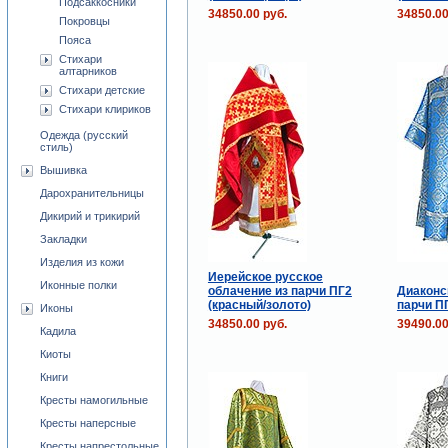
Подсаккосники
34850.00 руб.
34850.00
Покровцы
Пояса
Стихари
алтарников
Стихари детские
Стихари клириков
Одежда (русский
стиль)
Вышивка
Дарохранительницы
Дикирий и трикирий
Закладки
Изделия из кожи
Иерейское русское
Иконные полки
облачение из парчи ПГ2
Диаконс
(красный/золото)
парчи ПГ
Иконы
34850.00 руб.
39490.00
Кадила
Киоты
Книги
Кресты намогильные
Кресты наперсные
Кресты напрестольные