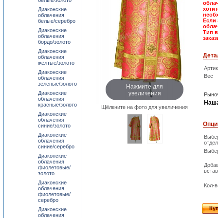
белые/золото
облач
хотит
Диаконские
необх
облачения
Если 
белые/серебро
обла
Диаконские
Тип 
облачения
заказ
бордо/золото
Диаконские
Дета
облачения
жёлтые/золото
Арти
Диаконские
Вес
облачения
зелёные/золото
Нажмите для
увеличения
Диаконские
Рыноч
облачения
Наша
красные/золото
Щёлкните на фото для увеличения
Диаконские
облачения
Опци
синие/золото
Диаконские
Выбе
облачения
отдел
синие/серебро
Выбер
Диаконские
облачения
Доба
фиолетовые/
встав
золото
Диаконские
Кол-в
облачения
фиолетовые/
серебро
Ку
Диаконские
облачения