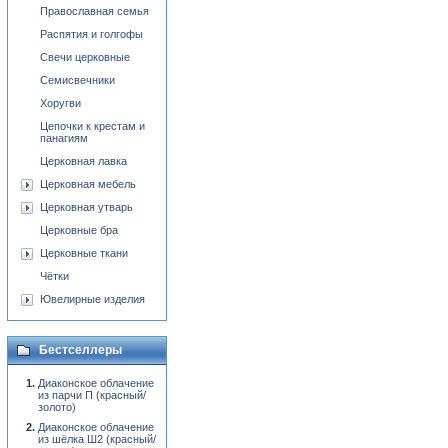
Православная семья
Распятия и голгофы
Свечи церковные
Семисвечники
Хоругви
Цепочки к крестам и
панагиям
Церковная лавка
Церковная мебель
Церковная утварь
Церковные бра
Церковные ткани
Чётки
Ювелирные изделия
Бестселлеры
Диаконское облачение
из парчи П (красный/
золото)
Диаконское облачение
из шёлка Ш2 (красный/