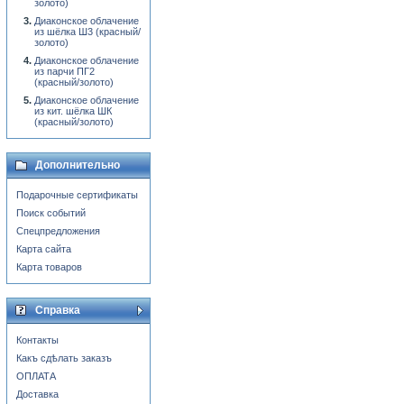
золото)
Диаконское облачение
из шёлка Ш3 (красный/
золото)
Диаконское облачение
из парчи ПГ2
(красный/золото)
Диаконское облачение
из кит. шёлка ШК
(красный/золото)
Дополнительно
Подарочные сертификаты
Поиск событий
Спецпредложения
Карта сайта
Карта товаров
Справка
Контакты
Какъ сдѣлать заказъ
ОПЛАТА
Доставка