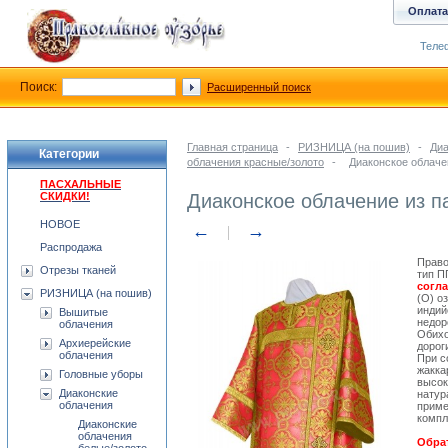
Оплата
Телеф
Поиск:
Расширенный поиск
Главная страница
-
РИЗНИЦА (на пошив)
-
Диа
Категории
облачения красные/золото
-
Диаконское облаче
ПАСХАЛЬНЫЕ
СКИДКИ!
Диаконское облачение из п
НОВОЕ
←
→
Распродажа
Право
Отрезы тканей
тип П
согл
РИЗНИЦА (на пошив)
(О) о
индий
Вышитые
недор
облачения
Обихо
Архиерейские
дорог
облачения
При с
жакка
Головные уборы
высок
Диаконские
натур
облачения
приме
компл
Диаконские
облачения
Обрат