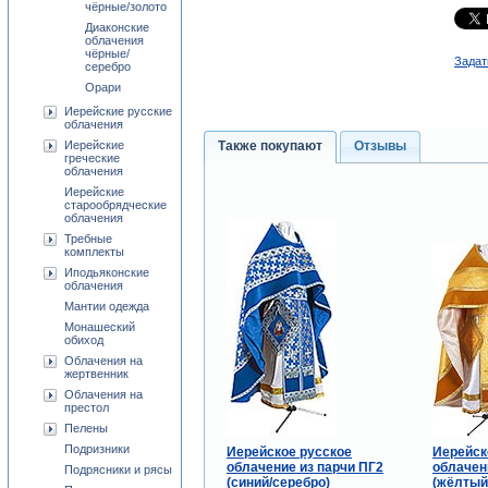
чёрные/золото
Диаконские
облачения
чёрные/
Задат
серебро
Орари
Иерейские русские
облачения
Иерейские
Также покупают
Отзывы
греческие
облачения
Иерейские
старообрядческие
облачения
Требные
комплекты
Иподьяконские
облачения
Мантии одежда
Монашеский
обиход
Облачения на
жертвенник
Облачения на
престол
Пелены
Подризники
Иерейское русское
Иерейск
облачение из парчи ПГ2
облачен
Подрясники и рясы
(синий/серебро)
(жёлтый