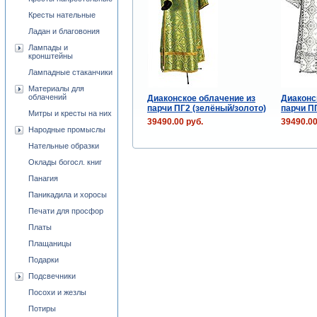
Кресты нательные
Ладан и благовония
Лампады и
кронштейны
Лампадные стаканчики
Материалы для
облачений
Диаконское облачение из
Диаконс
парчи ПГ2 (зелёный/золото)
парчи П
Митры и кресты на них
39490.00 руб.
39490.00
Народные промыслы
Нательные образки
Оклады богосл. книг
Панагия
Паникадила и хоросы
Печати для просфор
Платы
Плащаницы
Подарки
Подсвечники
Посохи и жезлы
Потиры